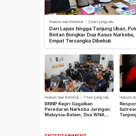
Hukum dan Kriminal
-
2 hari yang lalu
Dari Lapas hingga Tanjung Uban, Pol
Bintan Bongkar Dua Kasus Narkoba,
Empat Tersangka Dibekuk
Hukum dan Kriminal
-
7 hari yang lalu
Hukum da
lalu
BNNP Kepri Gagalkan
Respon
Peredaran Narkoba Jaringan
Satres
Malaysia-Batam, Dua WNA
Tanjun
Masih Diburu
Sabu D
Dilapor