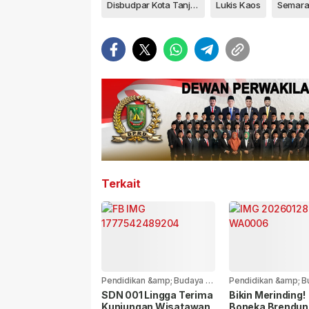
Disbudpar Kota Tanjungpinang
Lukis Kaos
Terkait
Pendidikan &amp; Budaya
-
Pendidikan &amp; B
3 bulan yang lalu
6 bulan yang lalu
SDN 001 Lingga Terima
Bikin Merinding!
Kunjungan Wisatawan
Boneka Brendun