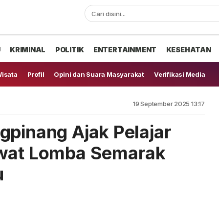
U
KRIMINAL
POLITIK
ENTERTAINMENT
KESEHATAN
isata
Profil
Opini dan Suara Masyarakat
Verifikasi Media
19 September 2025 13:17
gpinang Ajak Pelajar
ewat Lomba Semarak
u