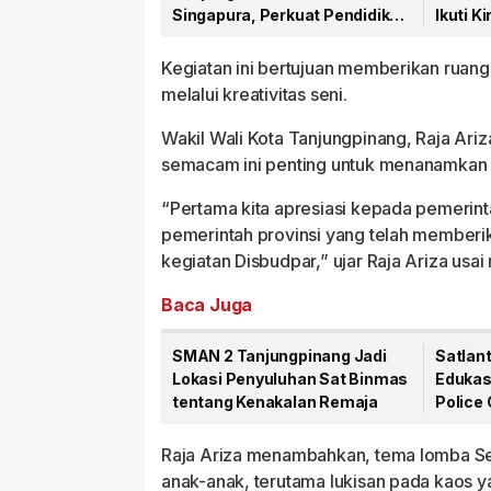
Singapura, Perkuat Pendidikan
Ikuti K
dan Budaya Melayu
Pemal
Kegiatan ini bertujuan memberikan ruan
melalui kreativitas seni.
Wakil Wali Kota Tanjungpinang, Raja Ariz
semacam ini penting untuk menanamkan ni
“Pertama kita apresiasi kepada pemerint
pemerintah provinsi yang telah memberik
kegiatan Disbudpar,” ujar Raja Ariza usa
Baca Juga
SMAN 2 Tanjungpinang Jadi
Satlant
Lokasi Penyuluhan Sat Binmas
Edukas
tentang Kenakalan Remaja
Police 
Raja Ariza menambahkan, tema lomba Sema
anak-anak, terutama lukisan pada kaos 