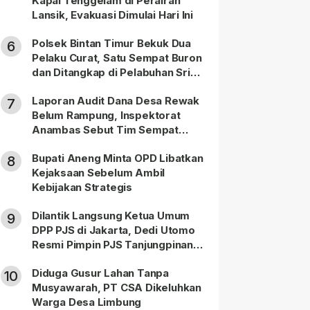
Kapal Tenggelam di Perairan
Lansik, Evakuasi Dimulai Hari Ini
Polsek Bintan Timur Bekuk Dua
6
Pelaku Curat, Satu Sempat Buron
dan Ditangkap di Pelabuhan Sri
Bintan Pura
Laporan Audit Dana Desa Rewak
7
Belum Rampung, Inspektorat
Anambas Sebut Tim Sempat
Terbagi Tangani Kasus Lain
Bupati Aneng Minta OPD Libatkan
8
Kejaksaan Sebelum Ambil
Kebijakan Strategis
Dilantik Langsung Ketua Umum
9
DPP PJS di Jakarta, Dedi Utomo
Resmi Pimpin PJS Tanjungpinang-
Bintan
Diduga Gusur Lahan Tanpa
10
Musyawarah, PT CSA Dikeluhkan
Warga Desa Limbung