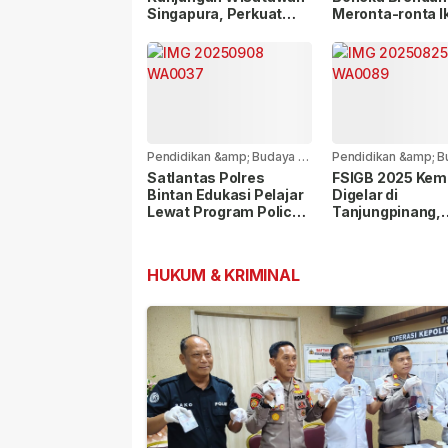
Singapura, Perkuat
Meronta-ronta Ik
Pendidikan dan Budaya
Kirab Hari Jadi
Melayu
Kabupaten Pem
Pendidikan &amp; Budaya
-
Pendidikan &amp; B
11 bulan yang lalu
12 bulan yang lalu
Satlantas Polres
FSIGB 2025 Kem
Bintan Edukasi Pelajar
Digelar di
Lewat Program Police
Tanjungpinang,
Go To School
Hadirkan Penyair
Empat Negara
HUKUM & KRIMINAL