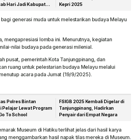
irab Hari Jadi Kabupaten
Kepri 2025
ang
g bagi generasi muda untuk melestarikan budaya Melayu
a, mengapresiasi lomba ini. Menurutnya, kegiatan
lai-nilai budaya pada generasi milenial.
ah pusat, pemerintah Kota Tanjungpinang, dan
an ruang untuk pelestarian budaya Melayu melalui
i menutup acara pada Jumat (19/9/2025).
as Polres Bintan
FSIGB 2025 Kembali Digelar di
i Pelajar Lewat Program
Tanjungpinang, Hadirkan
Go To School
Penyair dari Empat Negara
rak Museum di Hatiku terlihat jelas dari hasil karya
yang menggambarkan hasil napak tilas mereka di Museum.