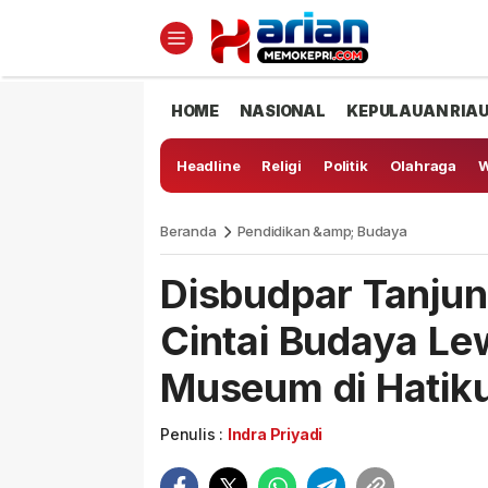
HOME
NASIONAL
KEPULAUAN RIA
Headline
Religi
Politik
Olahraga
W
Beranda
Pendidikan &amp; Budaya
Disbudpar Tanjun
Cintai Budaya L
Museum di Hatik
Penulis :
Indra Priyadi