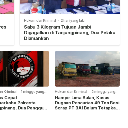
Hukum dan Kriminal
-
2 hari yang lalu
res
Sabu 3 Kilogram Tujuan Jambi
Digagalkan di Tanjungpinang, Dua Pelaku
Diamankan
n Kriminal
-
1 minggu yang
Hukum dan Kriminal
-
2 minggu yang
lalu
s Cepat
Hampir Lima Bulan, Kasus
narkoba Polresta
Dugaan Pencurian 49 Ton Besi
gpinang, Dua Pengguna
Scrap PT BAI Belum Tetapkan
iamankan Usai
Tersangka
kan ke Call Center 110