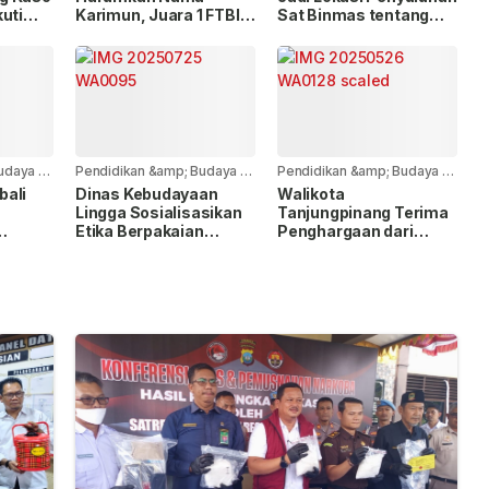
uti
Karimun, Juara 1 FTBI
Sat Binmas tentang
Kepri 2025
Kenakalan Remaja
alang
udaya
-
Pendidikan &amp; Budaya
-
1
Pendidikan &amp; Budaya
-
1
tahun yang lalu
tahun yang lalu
bali
Dinas Kebudayaan
Walikota
Lingga Sosialisasikan
Tanjungpinang Terima
Etika Berpakaian
Penghargaan dari
 dari
Melayu
Kemendikbud atas
Kepedulian terhadap
Bahasa Daerah