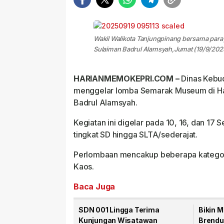
Wakil Walikota Tanjungpinang bersama para
Sulaiman Badrul Alamsyah,Jumat (19/9/2025)
HARIANMEMOKEPRI.COM –
Dinas Kebud
menggelar lomba Semarak Museum di Hat
Badrul Alamsyah.
Kegiatan ini digelar pada 10, 16, dan 17
tingkat SD hingga SLTA/sederajat.
Perlombaan mencakup beberapa kategori,
Kaos.
Baca Juga
SDN 001 Lingga Terima
Bikin M
Kunjungan Wisatawan
Brendu