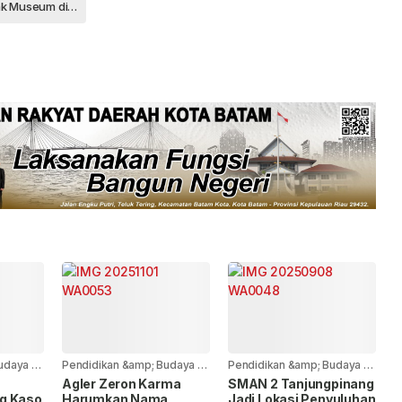
Semarak Museum di hatiku
udaya
-
Pendidikan &amp; Budaya
-
Pendidikan &amp; Budaya
-
9 bulan yang lalu
11 bulan yang lalu
Agler Zeron Karma
SMAN 2 Tanjungpinang
g Kaso
Harumkan Nama
Jadi Lokasi Penyuluhan