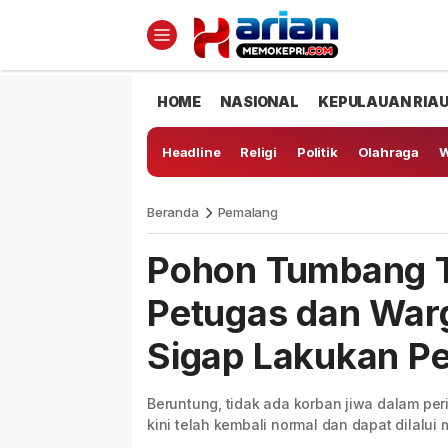
HOME
NASIONAL
KEPULAUAN RIA
Headline
Religi
Politik
Olahraga
W
Beranda
Pemalang
Pohon Tumbang T
Petugas dan War
Sigap Lakukan P
Beruntung, tidak ada korban jiwa dalam per
kini telah kembali normal dan dapat dilalui