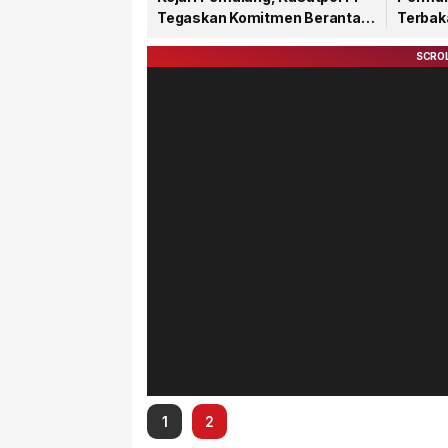
Tegaskan Komitmen Berantas
Terbaka
Kriminalitas
Pemba
1
2