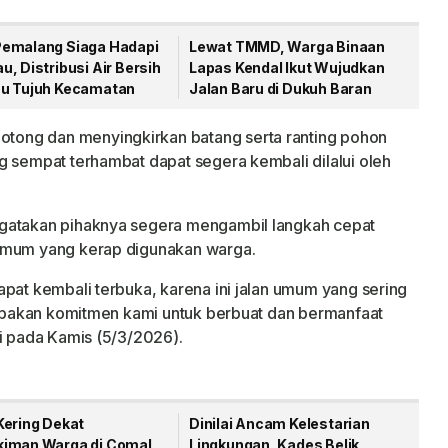
emalang Siaga Hadapi
Lewat TMMD, Warga Binaan
, Distribusi Air Bersih
Lapas Kendal Ikut Wujudkan
u Tujuh Kecamatan
Jalan Baru di Dukuh Baran
ong dan menyingkirkan batang serta ranting pohon
g sempat terhambat dapat segera kembali dilalui oleh
ngatakan pihaknya segera mengambil langkah cepat
 umum yang kerap digunakan warga.
apat kembali terbuka, karena ini jalan umum yang sering
erupakan komitmen kami untuk berbuat dan bermanfaat
gi pada Kamis (5/3/2026).
Kering Dekat
Dinilai Ancam Kelestarian
iman Warga di Comal
Lingkungan, Kades Belik