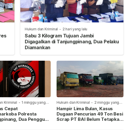
Hukum dan Kriminal
-
2 hari yang lalu
res
Sabu 3 Kilogram Tujuan Jambi
Digagalkan di Tanjungpinang, Dua Pelaku
Diamankan
n Kriminal
-
1 minggu yang
Hukum dan Kriminal
-
2 minggu yang
lalu
s Cepat
Hampir Lima Bulan, Kasus
narkoba Polresta
Dugaan Pencurian 49 Ton Besi
gpinang, Dua Pengguna
Scrap PT BAI Belum Tetapkan
iamankan Usai
Tersangka
kan ke Call Center 110