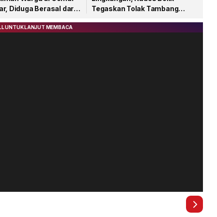
r, Diduga Berasal dari
Tegaskan Tolak Tambang
karan Sampah
Galian C