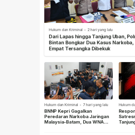
Hukum dan Kriminal
-
2 hari yang lalu
Dari Lapas hingga Tanjung Uban, Pol
Bintan Bongkar Dua Kasus Narkoba,
Empat Tersangka Dibekuk
Hukum dan Kriminal
-
7 hari yang lalu
Hukum da
lalu
BNNP Kepri Gagalkan
Respon
Peredaran Narkoba Jaringan
Satres
Malaysia-Batam, Dua WNA
Tanjun
Masih Diburu
Sabu D
Dilapor