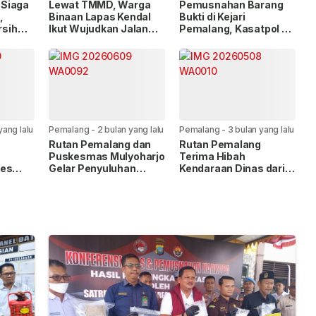
lalu
lalu
Siaga
Lewat TMMD, Warga
Pemusnahan Barang
,
Binaan Lapas Kendal
Bukti di Kejari
rsih
Ikut Wujudkan Jalan
Pemalang, Kasatpol PP
Baru di Dukuh Baran
Tegaskan Komitmen
Berantas Kriminalitas
yang lalu
Pemalang
-
2 bulan yang lalu
Pemalang
-
3 bulan yang lalu
Rutan Pemalang dan
Rutan Pemalang
Puskesmas Mulyoharjo
Terima Hibah
des
Gelar Penyuluhan
Kendaraan Dinas dari
Tolak
Hantavirus serta
Kantor Imigrasi
 C
Pemeriksaan
Kesehatan Gratis