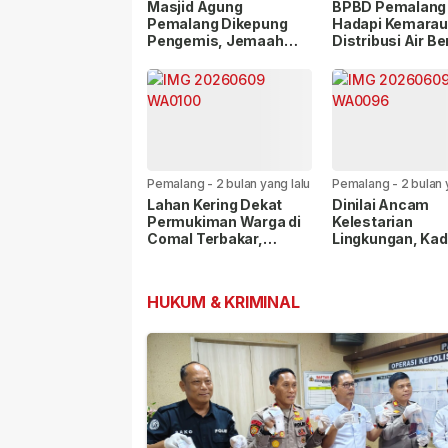
lalu
lalu
Masjid Agung
BPBD Pemalang 
Pemalang Dikepung
Hadapi Kemarau
Pengemis, Jemaah
Distribusi Air Be
Mengaku Resah
Jangkau Tujuh
Kecamatan
Pemalang
-
2 bulan yang lalu
Pemalang
-
2 bulan 
Lahan Kering Dekat
Dinilai Ancam
Permukiman Warga di
Kelestarian
Comal Terbakar,
Lingkungan, Ka
Diduga Berasal dari
Belik Tegaskan 
Pembakaran Sampah
Tambang Galian
HUKUM & KRIMINAL