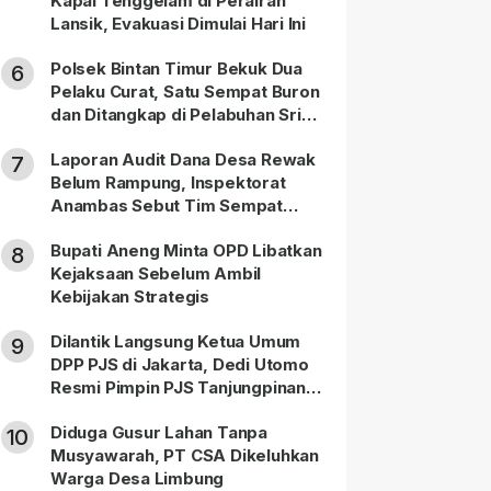
Kapal Tenggelam di Perairan
Lansik, Evakuasi Dimulai Hari Ini
Polsek Bintan Timur Bekuk Dua
6
Pelaku Curat, Satu Sempat Buron
dan Ditangkap di Pelabuhan Sri
Bintan Pura
Laporan Audit Dana Desa Rewak
7
Belum Rampung, Inspektorat
Anambas Sebut Tim Sempat
Terbagi Tangani Kasus Lain
Bupati Aneng Minta OPD Libatkan
8
Kejaksaan Sebelum Ambil
Kebijakan Strategis
Dilantik Langsung Ketua Umum
9
DPP PJS di Jakarta, Dedi Utomo
Resmi Pimpin PJS Tanjungpinang-
Bintan
Diduga Gusur Lahan Tanpa
10
Musyawarah, PT CSA Dikeluhkan
Warga Desa Limbung