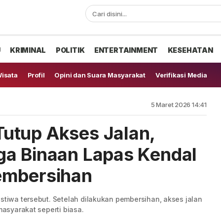
U
KRIMINAL
POLITIK
ENTERTAINMENT
KESEHATAN
isata
Profil
Opini dan Suara Masyarakat
Verifikasi Media
5 Maret 2026 14:41
utup Akses Jalan,
ga Binaan Lapas Kendal
embersihan
istiwa tersebut. Setelah dilakukan pembersihan, akses jalan
 masyarakat seperti biasa.