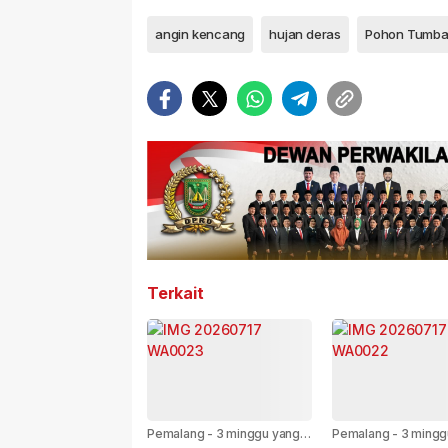
angin kencang
hujan deras
Pohon Tumb
Terkait
Pemalang
-
3 minggu yang
Pemalang
-
3 mingg