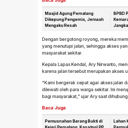
Baca Juga
Masjid Agung Pemalang
BPBD P
Dikepung Pengemis, Jemaah
Kemarau
Mengaku Resah
Jangka
Dengan bergotong royong, mereka memot
yang menutupi jalan, sehingga akses yan
masyarakat sekitar.
Kepala Lapas Kendal, Ary Nirwanto, me
karena jalan tersebut merupakan akses
“Kami bergerak cepat agar akses jalan d
dilewati oleh para warga sekitar. Ini m
bagi masyarakat,” ujar Ary saat dihubun
Baca Juga
Pemusnahan Barang Bukti di
Lahan 
Kejari Pemalang, Kasatpol PP
Permuk