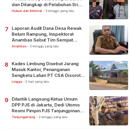
dan Ditangkap di Pelabuhan Sri
Bintan Pura
Hukum dan Kriminal
-
3 minggu yang lalu
Laporan Audit Dana Desa Rewak
7
Belum Rampung, Inspektorat
Anambas Sebut Tim Sempat
Terbagi Tangani Kasus Lain
Anambas
-
3 minggu yang lalu
Kades Limbung Disebut Jarang
8
Masuk Kantor, Penanganan
Sengketa Lahan PT CSA Disorot
Warga
Lingga
-
5 hari yang lalu
Dilantik Langsung Ketua Umum
9
DPP PJS di Jakarta, Dedi Utomo
Resmi Pimpin PJS Tanjungpinang-
Bintan
Tanjungpinang
-
2 minggu yang lalu