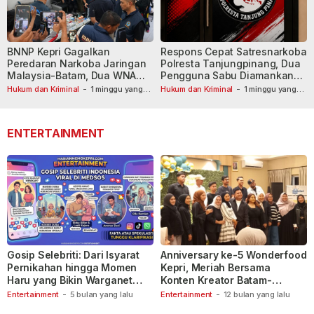
BNNP Kepri Gagalkan
Respons Cepat Satresnarkoba
Peredaran Narkoba Jaringan
Polresta Tanjungpinang, Dua
Malaysia-Batam, Dua WNA
Pengguna Sabu Diamankan
Masih Diburu
Usai Dilaporkan ke Call Center
Hukum dan Kriminal
-
1 minggu yang
Hukum dan Kriminal
-
1 minggu yang
lalu
lalu
110
ENTERTAINMENT
Gosip Selebriti: Dari Isyarat
Anniversary ke-5 Wonderfood
Pernikahan hingga Momen
Kepri, Meriah Bersama
Haru yang Bikin Warganet
Konten Kreator Batam-
Berspekulasi
Tanjungpinang
Entertainment
-
5 bulan yang lalu
Entertainment
-
12 bulan yang lalu