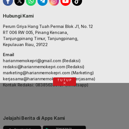
Hubungi Kami
Perum Griya Hang Tuah Permai Blok J1, No. 12
RT 006 RW 005, Pinang Kencana,
Tanjungpinang Timur, Tanjungpinang,
Kepulauan Riau, 29122
Email
harianmemokepri@gmail.com
(Redaksi)
redaksi@harianmemokepri.com
(Redaksi)
marketing@harianmemokepri.com
(Marketing)
kerjasama@harianmemokepri.com
(Kerjasama)
TUTUP
Kontak Redaksi: 083856335187 (Whatsapp)
Jelajahi Berita di Apps Kami