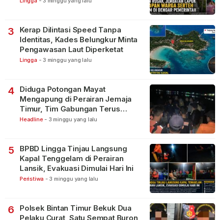
Lingga
-
3 minggu yang lalu
Kerap Dilintasi Speed Tanpa
3
Identitas, Kades Belungkur Minta
Pengawasan Laut Diperketat
Lingga
-
3 minggu yang lalu
Diduga Potongan Mayat
4
Mengapung di Perairan Jemaja
Timur, Tim Gabungan Terus
Lakukan Pencarian
Headline
-
3 minggu yang lalu
BPBD Lingga Tinjau Langsung
5
Kapal Tenggelam di Perairan
Lansik, Evakuasi Dimulai Hari Ini
Peristiwa
-
3 minggu yang lalu
Polsek Bintan Timur Bekuk Dua
6
Pelaku Curat, Satu Sempat Buron