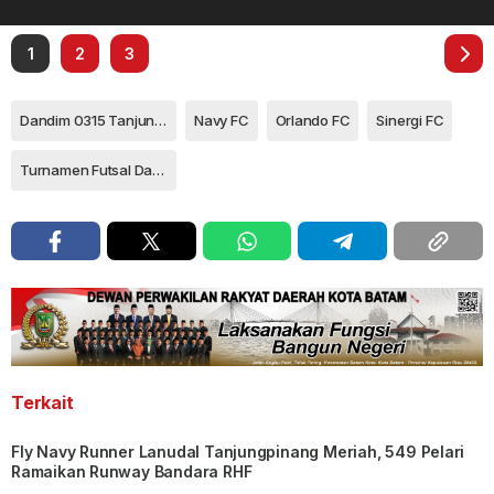
1
2
3
Dandim 0315 Tanjungpinang Letkol Inf Eka Ganta Chandra
Navy FC
Orlando FC
Sinergi FC
Turnamen Futsal Dandim Cup
Terkait
Fly Navy Runner Lanudal Tanjungpinang Meriah, 549 Pelari
Ramaikan Runway Bandara RHF