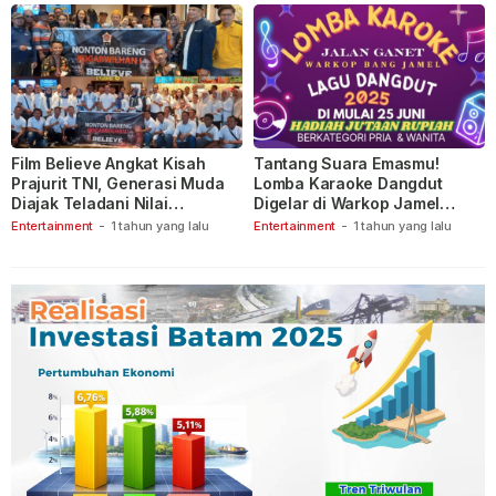
Film Believe Angkat Kisah
Tantang Suara Emasmu!
Prajurit TNI, Generasi Muda
Lomba Karaoke Dangdut
Diajak Teladani Nilai
Digelar di Warkop Jamel
Keberanian
Ganet
Entertainment
-
1 tahun yang lalu
Entertainment
-
1 tahun yang lalu