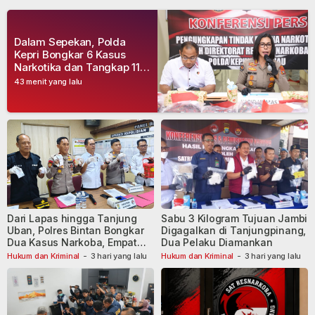
Dalam Sepekan, Polda
Kepri Bongkar 6 Kasus
Narkotika dan Tangkap 11
Tersangka
43 menit yang lalu
Dari Lapas hingga Tanjung
Sabu 3 Kilogram Tujuan Jambi
Uban, Polres Bintan Bongkar
Digagalkan di Tanjungpinang,
Dua Kasus Narkoba, Empat
Dua Pelaku Diamankan
Tersangka Dibekuk
Hukum dan Kriminal
-
3 hari yang lalu
Hukum dan Kriminal
-
3 hari yang lalu