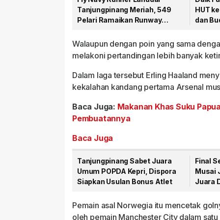
Tanjungpinang Meriah, 549
HUT ke
Pelari Ramaikan Runway
dan Bu
Bandara RHF
Walaupun dengan poin yang sama dengan
melakoni pertandingan lebih banyak ket
Dalam laga tersebut Erling Haaland men
kekalahan kandang pertama Arsenal musim
Baca Juga:
Makanan Khas Suku Papua
Pembuatannya
Baca Juga
Tanjungpinang Sabet Juara
Final S
Umum POPDA Kepri, Dispora
Musai J
Siapkan Usulan Bonus Atlet
Juara 
Pemain asal Norwegia itu mencetak goln
oleh pemain Manchester City dalam satu