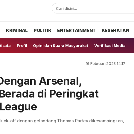
U
KRIMINAL
POLITIK
ENTERTAINMENT
KESEHATAN
isata
Profil
Opini dan Suara Masyarakat
Verifikasi Media
16 Februari 2023 14:17
 Dengan Arsenal,
Berada di Peringkat
 League
 kick-off dengan gelandang Thomas Partey dikesampingkan,