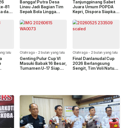
lalu
lalu
26
Bangga! Putra Desa
Tanjungpinang Sabet
ke-81
Linau Jadi Bagian Tim
Juara Umum POPDA
ta dan
Sepak Bola Lingga
Kepri, Dispora Siapkan
Peraih Emas Popda
Usulan Bonus Atlet
Kepri 2026
ang lalu
Olahraga
-
2 bulan yang lalu
Olahraga
-
2 bulan yang lalu
a
Genting Pulur Cup VI
Final Danlanudal Cup
p
Masuki Babak 16 Besar,
2026 Berlangsung
Turnamen U-17 Siap
Sengit, Tim Voli Natuna
iri
Dimulai dengan 11 Tim
dan Tanjungpinang
n
Peserta
Raih Gelar Juara