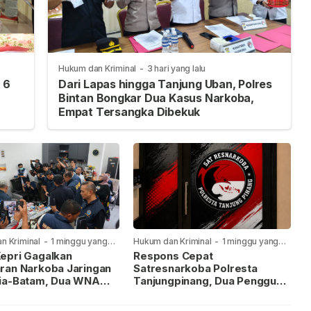
Hukum dan Kriminal
-
3 hari yang lalu
 6
Dari Lapas hingga Tanjung Uban, Polres
Bintan Bongkar Dua Kasus Narkoba,
Empat Tersangka Dibekuk
n Kriminal
-
1 minggu yang
Hukum dan Kriminal
-
1 minggu yang
lalu
epri Gagalkan
Respons Cepat
ran Narkoba Jaringan
Satresnarkoba Polresta
ia-Batam, Dua WNA
Tanjungpinang, Dua Pengguna
Diburu
Sabu Diamankan Usai
Dilaporkan ke Call Center 110