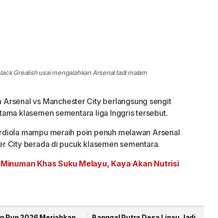
ck Grealish usai mengalahkan Arsenal tadi malam
 Arsenal vs Manchester City berlangsung sengit
ama klasemen sementara liga Inggris tersebut.
rdiola mampu meraih poin penuh melawan Arsenal
r City berada di pucuk klasemen sementara.
Minuman Khas Suku Melayu, Kaya Akan Nutrisi
un Run 2026 Meriahkan
Bangga! Putra Desa Linau Jadi