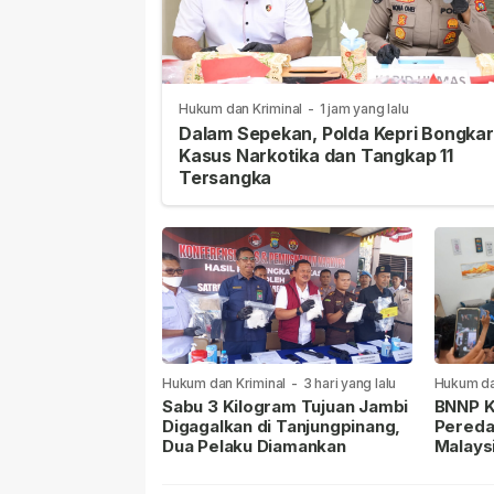
Hukum dan Kriminal
-
1 jam yang lalu
Dalam Sepekan, Polda Kepri Bongkar
Kasus Narkotika dan Tangkap 11
Tersangka
Hukum dan Kriminal
-
3 hari yang lalu
Hukum da
lalu
Sabu 3 Kilogram Tujuan Jambi
BNNP K
Digagalkan di Tanjungpinang,
Pereda
Dua Pelaku Diamankan
Malays
Masih 