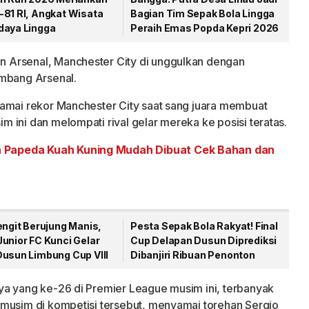
-81 RI, Angkat Wisata
Bagian Tim Sepak Bola Lingga
daya Lingga
Peraih Emas Popda Kepri 2026
 Arsenal, Manchester City di unggulkan dengan
imbang Arsenal.
yamai rekor Manchester City saat sang juara membuat
 ini dan melompati rival gelar mereka ke posisi teratas.
 Papeda Kuah Kuning Mudah Dibuat Cek Bahan dan
engit Berujung Manis,
Pesta Sepak Bola Rakyat! Final
unior FC Kunci Gelar
Cup Delapan Dusun Diprediksi
Dusun Limbung Cup VIII
Dibanjiri Ribuan Penonton
ya yang ke-26 di Premier League musim ini, terbanyak
 musim di kompetisi tersebut, menyamai torehan Sergio