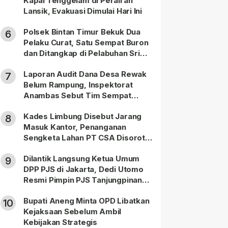
Kapal Tenggelam di Perairan
Lansik, Evakuasi Dimulai Hari Ini
Polsek Bintan Timur Bekuk Dua
6
Pelaku Curat, Satu Sempat Buron
dan Ditangkap di Pelabuhan Sri
Bintan Pura
Laporan Audit Dana Desa Rewak
7
Belum Rampung, Inspektorat
Anambas Sebut Tim Sempat
Terbagi Tangani Kasus Lain
Kades Limbung Disebut Jarang
8
Masuk Kantor, Penanganan
Sengketa Lahan PT CSA Disorot
Warga
Dilantik Langsung Ketua Umum
9
DPP PJS di Jakarta, Dedi Utomo
Resmi Pimpin PJS Tanjungpinang-
Bintan
Bupati Aneng Minta OPD Libatkan
10
Kejaksaan Sebelum Ambil
Kebijakan Strategis