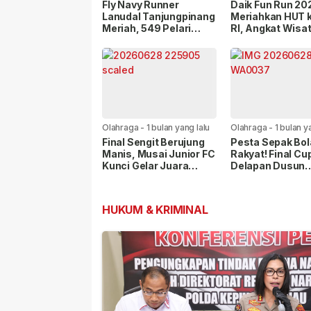
lalu
lalu
Fly Navy Runner
Daik Fun Run 20
Lanudal Tanjungpinang
Meriahkan HUT 
Meriah, 549 Pelari
RI, Angkat Wisa
Ramaikan Runway
Budaya Lingga
Bandara RHF
Olahraga
-
1 bulan yang lalu
Olahraga
-
1 bulan y
Final Sengit Berujung
Pesta Sepak Bol
Manis, Musai Junior FC
Rakyat! Final Cu
Kunci Gelar Juara
Delapan Dusun
Dusun Limbung Cup VIII
Diprediksi Dibanj
Ribuan Penonto
HUKUM & KRIMINAL