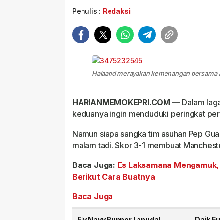
Penulis :
Redaksi
Halaand merayakan kemenangan bersama Ja
HARIANMEMOKEPRI.COM —
Dalam laga
keduanya ingin menduduki peringkat pert
Namun siapa sangka tim asuhan Pep Gua
malam tadi. Skor 3-1 membuat Mancheste
Baca Juga:
Es Laksamana Mengamuk, 
Berikut Cara Buatnya
Baca Juga
Fly Navy Runner Lanudal
Daik F