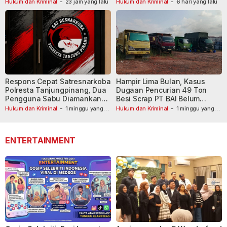
Masih Diburu
Hukum dan Kriminal
-
23 jam yang lalu
Hukum dan Kriminal
-
6 hari yang lalu
Respons Cepat Satresnarkoba
Hampir Lima Bulan, Kasus
Polresta Tanjungpinang, Dua
Dugaan Pencurian 49 Ton
Pengguna Sabu Diamankan
Besi Scrap PT BAI Belum
Usai Dilaporkan ke Call Center
Tetapkan Tersangka
Hukum dan Kriminal
-
1 minggu yang
Hukum dan Kriminal
-
1 minggu yang
lalu
110
lalu
ENTERTAINMENT