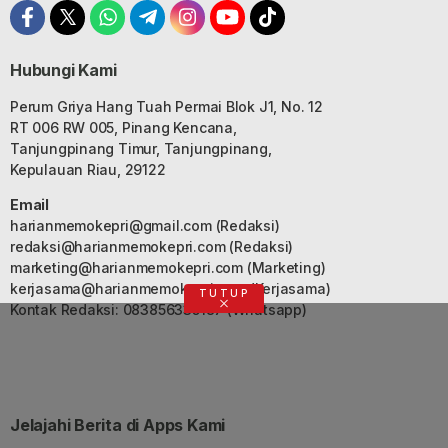
Hubungi Kami
Perum Griya Hang Tuah Permai Blok J1, No. 12
RT 006 RW 005, Pinang Kencana,
Tanjungpinang Timur, Tanjungpinang,
Kepulauan Riau, 29122
Email
harianmemokepri@gmail.com
(Redaksi)
redaksi@harianmemokepri.com
(Redaksi)
marketing@harianmemokepri.com
(Marketing)
kerjasama@harianmemokepri.com
(Kerjasama)
TUTUP
Kontak Redaksi: 083856335187 (Whatsapp)
Jelajahi Berita di Apps Kami