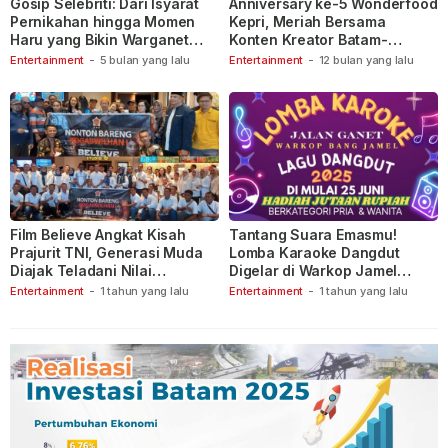
Gosip Selebriti: Dari Isyarat
Anniversary ke-5 Wonderfood
Pernikahan hingga Momen
Kepri, Meriah Bersama
Haru yang Bikin Warganet
Konten Kreator Batam-
Berspekulasi
Tanjungpinang
Entertainment
-
5 bulan yang lalu
Entertainment
-
12 bulan yang lalu
Film Believe Angkat Kisah
Tantang Suara Emasmu!
Prajurit TNI, Generasi Muda
Lomba Karaoke Dangdut
Diajak Teladani Nilai
Digelar di Warkop Jamel
Keberanian
Ganet
Entertainment
-
1 tahun yang lalu
Entertainment
-
1 tahun yang lalu