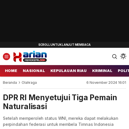
HOME
NASIONAL
KEPULAUAN RIAU
KRIMINAL
POLI
Beranda
Olahraga
6 November 2024 16:01
DPR RI Menyetujui Tiga Pemain
Naturalisasi
Setelah memperoleh status WNI, mereka dapat melakukan
perpindahan federasi untuk membela Timnas Indonesia