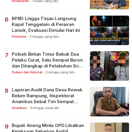
Kesehatan
-
1 bulan yang lalu
BPBD Lingga Tinjau Langsung
6
Kapal Tenggelam di Perairan
Lansik, Evakuasi Dimulai Hari Ini
Peristiwa
-
3 minggu yang lalu
Polsek Bintan Timur Bekuk Dua
7
Pelaku Curat, Satu Sempat Buron
dan Ditangkap di Pelabuhan Sri
Bintan Pura
Hukum dan Kriminal
-
3 minggu yang lalu
Laporan Audit Dana Desa Rewak
8
Belum Rampung, Inspektorat
Anambas Sebut Tim Sempat
Terbagi Tangani Kasus Lain
Anambas
-
3 minggu yang lalu
Bupati Aneng Minta OPD Libatkan
9
Kejaksaan Sebelum Ambil