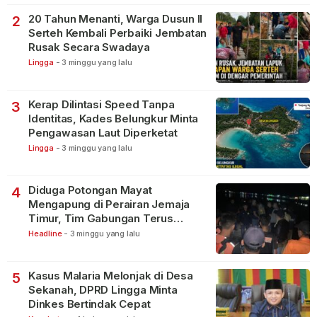
20 Tahun Menanti, Warga Dusun II
2
Serteh Kembali Perbaiki Jembatan
Rusak Secara Swadaya
Lingga
-
3 minggu yang lalu
Kerap Dilintasi Speed Tanpa
3
Identitas, Kades Belungkur Minta
Pengawasan Laut Diperketat
Lingga
-
3 minggu yang lalu
Diduga Potongan Mayat
4
Mengapung di Perairan Jemaja
Timur, Tim Gabungan Terus
Lakukan Pencarian
Headline
-
3 minggu yang lalu
Kasus Malaria Melonjak di Desa
5
Sekanah, DPRD Lingga Minta
Dinkes Bertindak Cepat