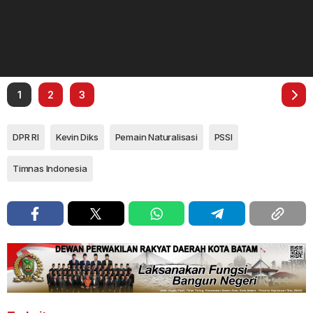
1
2
3
DPR RI
Kevin Diks
Pemain Naturalisasi
PSSI
Timnas Indonesia