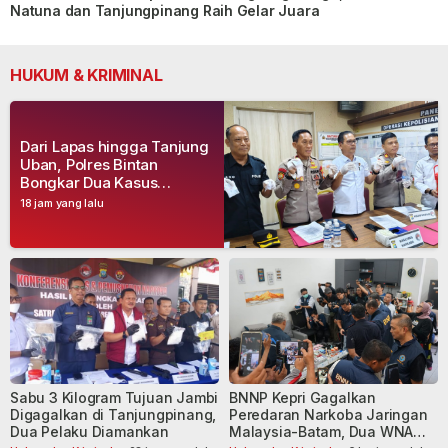
Natuna dan Tanjungpinang Raih Gelar Juara
HUKUM & KRIMINAL
Dari Lapas hingga Tanjung
Uban, Polres Bintan
Bongkar Dua Kasus
Narkoba, Empat Tersangka
18 jam yang lalu
Dibekuk
Sabu 3 Kilogram Tujuan Jambi
BNNP Kepri Gagalkan
Digagalkan di Tanjungpinang,
Peredaran Narkoba Jaringan
Dua Pelaku Diamankan
Malaysia-Batam, Dua WNA