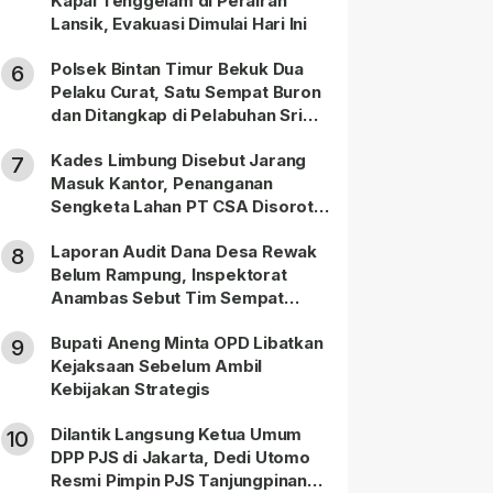
Kapal Tenggelam di Perairan
Lansik, Evakuasi Dimulai Hari Ini
Polsek Bintan Timur Bekuk Dua
6
Pelaku Curat, Satu Sempat Buron
dan Ditangkap di Pelabuhan Sri
Bintan Pura
Kades Limbung Disebut Jarang
7
Masuk Kantor, Penanganan
Sengketa Lahan PT CSA Disorot
Warga
Laporan Audit Dana Desa Rewak
8
Belum Rampung, Inspektorat
Anambas Sebut Tim Sempat
Terbagi Tangani Kasus Lain
Bupati Aneng Minta OPD Libatkan
9
Kejaksaan Sebelum Ambil
Kebijakan Strategis
Dilantik Langsung Ketua Umum
10
DPP PJS di Jakarta, Dedi Utomo
Resmi Pimpin PJS Tanjungpinang-