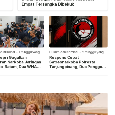
Empat Tersangka Dibekuk
n Kriminal
-
1 minggu yang
Hukum dan Kriminal
-
2 minggu yang
lalu
epri Gagalkan
Respons Cepat
ran Narkoba Jaringan
Satresnarkoba Polresta
ia-Batam, Dua WNA
Tanjungpinang, Dua Pengguna
Diburu
Sabu Diamankan Usai
Dilaporkan ke Call Center 110