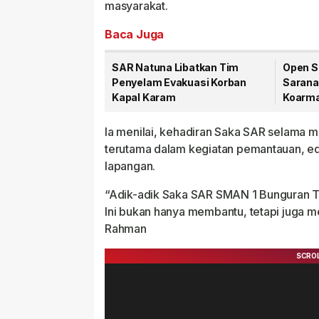
masyarakat.
Baca Juga
SAR Natuna Libatkan Tim
Open S
Penyelam Evakuasi Korban
Sarana
Kapal Karam
Koarma
Muda C
Ia menilai, kehadiran Saka SAR selama m
terutama dalam kegiatan pemantauan, ed
lapangan.
“Adik-adik Saka SAR SMAN 1 Bunguran T
Ini bukan hanya membantu, tetapi juga me
Rahman