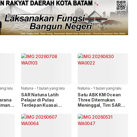
ang lalu
Natuna
-
1 bulan yang lalu
Natuna
-
1 bulan yang lalu
SAR Natuna Latih
Satu ABK KM Ocean
arana
Pelajar di Pulau
Three Ditemukan
iman,
Terdepan Kuasai
Meninggal, Tim SAR
Renang dan
Masih Cari Satu Korban
intai
Keselamatan Laut
Hilang