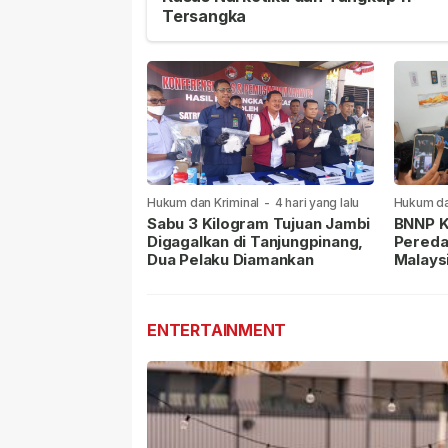
Tersangka
Hukum dan Kriminal
-
4 hari yang lalu
Hukum da
lalu
Sabu 3 Kilogram Tujuan Jambi
BNNP K
Digagalkan di Tanjungpinang,
Pereda
Dua Pelaku Diamankan
Malays
Masih 
ENTERTAINMENT