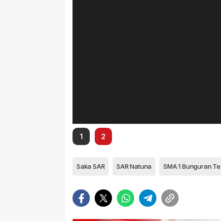
1
2
Saka SAR
SAR Natuna
SM