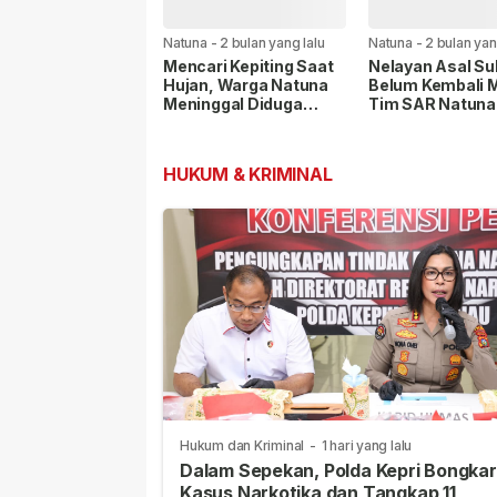
Natuna
-
2 bulan yang lalu
Natuna
-
2 bulan yan
Mencari Kepiting Saat
Nelayan Asal Su
Hujan, Warga Natuna
Belum Kembali M
Meninggal Diduga
Tim SAR Natuna
Tersambar Petir
Kerahkan RBB
HUKUM & KRIMINAL
Hukum dan Kriminal
-
1 hari yang lalu
Dalam Sepekan, Polda Kepri Bongkar
Kasus Narkotika dan Tangkap 11