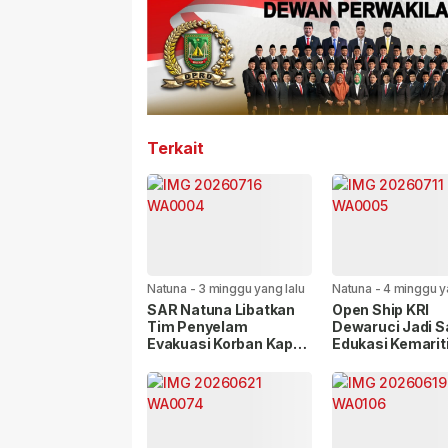
Terkait
Natuna
-
3 minggu yang lalu
Natuna
-
4 minggu y
SAR Natuna Libatkan
Open Ship KRI
Tim Penyelam
Dewaruci Jadi S
Evakuasi Korban Kapal
Edukasi Kemarit
Karam
Koarmada I Ajak
Generasi Muda C
Laut