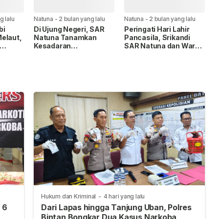
g lalu
Natuna
-
2 bulan yang lalu
Natuna
-
2 bulan yang lalu
bi
Di Ujung Negeri, SAR
Peringati Hari Lahir
elaut,
Natuna Tanamkan
Pancasila, Srikandi
Kesadaran
SAR Natuna dan Wara
Keselamatan Laut
Lanud RSA Taklukkan
Sejak Usia Dini
Puncak Gunung Ranai
Hukum dan Kriminal
-
4 hari yang lalu
 6
Dari Lapas hingga Tanjung Uban, Polres
Bintan Bongkar Dua Kasus Narkoba,