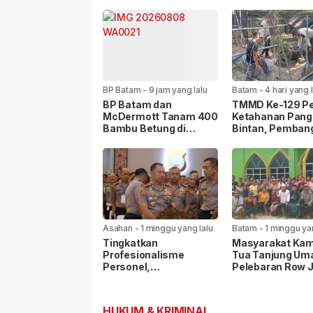
BP Batam
-
9 jam yang lalu
Batam
-
4 hari yang 
BP Batam dan
TMMD Ke-129 Pe
McDermott Tanam 400
Ketahanan Pang
Bambu Betung di
Bintan, Pemban
Bendungan Sei Nongsa
Sarana Capai 79
Persen
Asahan
-
1 minggu yang lalu
Batam
-
1 minggu ya
Tingkatkan
Masyarakat Ka
Profesionalisme
Tua Tanjung Uma
Personel,
Pelebaran Row 
Kapolrestabes Medan
35, Warga Linta
Ikuti Penyuluhan
Agama Kompak 
Hukum di Polda Sumut
Masjid Nur Ilahi
HUKUM & KRIMINAL