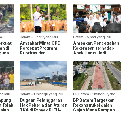
lalu
Batam
-
5 hari yang lalu
Batam
-
5 hari yang lalu
rkuat
Amsakar Minta OPD
Amsakar: Pencegahan
an di
Percepat Program
Kekerasan terhadap
gunan
Prioritas dan
Anak Harus Jadi
Tingkatkan Kualitas
Gerakan Bersama
Pelayanan Publik
ng lalu
Batam
-
1 minggu yang lalu
BP Batam
-
1 minggu yang
lalu
mpung
Dugaan Pelanggaran
BP Batam Targetkan
 Tolak
Hak Pekerja dan Aturan
Rekonstruksi Jalan
Jalan
TKA di Proyek PLTU-
Gajah Mada Rampung
s
PLTS Batam Senilai
Satu Bulan
Jaga
Rp48 Triliun