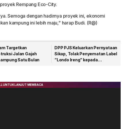
proyek Rempang Eco-City.
manya. Semoga dengan hadirnya proyek ini, ekonomi
kan kampung ini lebih maju,” harap Budi. (R@)
am Targetkan
DPP PJS Keluarkan Pernyataan
truksi Jalan Gajah
Sikap, Tolak Penyematan Label
ampung Satu Bulan
“Londo Ireng” kepada
Wartawan