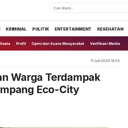
U
KRIMINAL
POLITIK
ENTERTAINMENT
KESEHATAN
isata
Profil
Opini dan Suara Masyarakat
Verifikasi Media
11 Juli 2024 16:33
an Warga Terdampak
mpang Eco-City