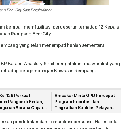
ang Eco-City Saat Perpindahan.
am kembali memfasilitasi pergeseran terhadap 12 Kepala
unan Rempang Eco-City.
Rempang yang telah menempati hunian sementara
BP Batam, Ariastuty Sirait mengatakan, masyarakat yang
i terhadap pengembangan Kawasan Rempang.
e-129 Perkuat
Amsakar Minta OPD Percepat
nan Pangan di Bintan,
Program Prioritas dan
gunan Sarana Capai
Tingkatkan Kualitas Pelayanan
sen
Publik
kan pendekatan dan komunikasi persuasif. Hal ini pula
arga di sana mulai menerima rencana investasi di