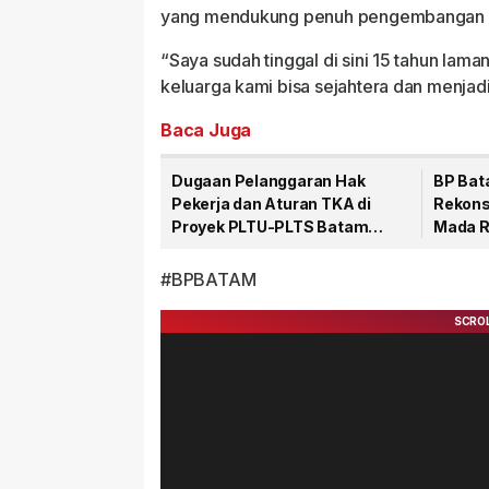
yang mendukung penuh pengembangan 
“Saya sudah tinggal di sini 15 tahun la
keluarga kami bisa sejahtera dan menjadi
Baca Juga
Dugaan Pelanggaran Hak
BP Bat
Pekerja dan Aturan TKA di
Rekons
Proyek PLTU-PLTS Batam
Mada R
Senilai Rp48 Triliun
#BPBATAM