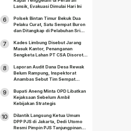
Kapal Tenggelam di Perairan
Lansik, Evakuasi Dimulai Hari Ini
Polsek Bintan Timur Bekuk Dua
6
Pelaku Curat, Satu Sempat Buron
dan Ditangkap di Pelabuhan Sri
Bintan Pura
Kades Limbung Disebut Jarang
7
Masuk Kantor, Penanganan
Sengketa Lahan PT CSA Disorot
Warga
Laporan Audit Dana Desa Rewak
8
Belum Rampung, Inspektorat
Anambas Sebut Tim Sempat
Terbagi Tangani Kasus Lain
Bupati Aneng Minta OPD Libatkan
9
Kejaksaan Sebelum Ambil
Kebijakan Strategis
Dilantik Langsung Ketua Umum
10
DPP PJS di Jakarta, Dedi Utomo
Resmi Pimpin PJS Tanjungpinang-