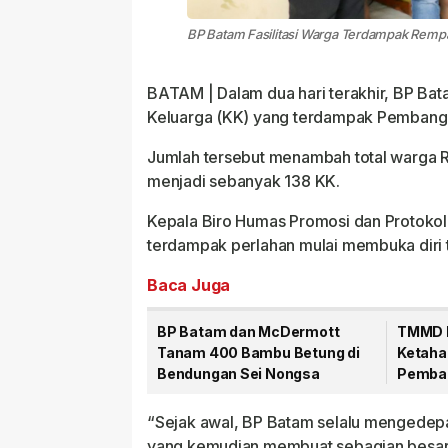
BP Batam Fasilitasi Warga Terdampak Remp
BATAM | Dalam dua hari terakhir, BP Bat
Keluarga (KK) yang terdampak Pembang
Jumlah tersebut menambah total warga 
menjadi sebanyak 138 KK.
Kepala Biro Humas Promosi dan Protokol 
terdampak perlahan mulai membuka dir
Baca Juga
BP Batam dan McDermott
TMMD K
Tanam 400 Bambu Betung di
Ketaha
Bendungan Sei Nongsa
Pemban
79 Per
“Sejak awal, BP Batam selalu mengedepan
yang kemudian membuat sebagian besar w