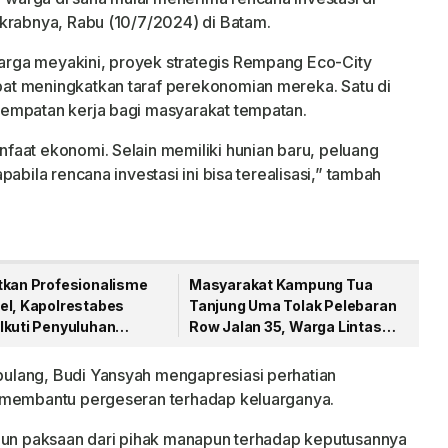
akrabnya, Rabu (10/7/2024) di Batam.
rga meyakini, proyek strategis Rempang Eco-City
at meningkatkan taraf perekonomian mereka. Satu di
empatan kerja bagi masyarakat tempatan.
faat ekonomi. Selain memiliki hunian baru, peluang
abila rencana investasi ini bisa terealisasi,” tambah
tkan Profesionalisme
Masyarakat Kampung Tua
el, Kapolrestabes
Tanjung Uma Tolak Pelebaran
Ikuti Penyuluhan
Row Jalan 35, Warga Lintas
di Polda Sumut
Agama Kompak Jaga Masjid
Nur Ilahi
ulang, Budi Yansyah mengapresiasi perhatian
h membantu pergeseran terhadap keluarganya.
upun paksaan dari pihak manapun terhadap keputusannya