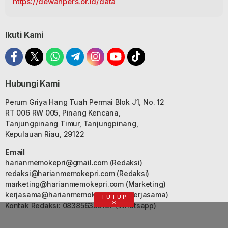
https://dewanpers.or.id/data
Ikuti Kami
Hubungi Kami
Perum Griya Hang Tuah Permai Blok J1, No. 12
RT 006 RW 005, Pinang Kencana,
Tanjungpinang Timur, Tanjungpinang,
Kepulauan Riau, 29122
Email
harianmemokepri@gmail.com
(Redaksi)
redaksi@harianmemokepri.com
(Redaksi)
marketing@harianmemokepri.com
(Marketing)
kerjasama@harianmemokepri.com
(Kerjasama)
TUTUP
Kontak Redaksi: 083856335187 (Whatsapp)