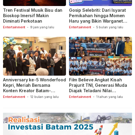
Tren Festival Musik Bisu dan
Gosip Selebriti: Dari Isyarat
Bioskop Imersif Makin
Pernikahan hingga Momen
Diminati Perkotaan
Haru yang Bikin Warganet
Berspekulasi
Entertainment
-
9 jam yang lalu
Entertainment
-
5 bulan yang lalu
Anniversary ke-5 Wonderfood
Film Believe Angkat Kisah
Kepri, Meriah Bersama
Prajurit TNI, Generasi Muda
Konten Kreator Batam-
Diajak Teladani Nilai
Tanjungpinang
Keberanian
Entertainment
-
12 bulan yang lalu
Entertainment
-
1 tahun yang lalu