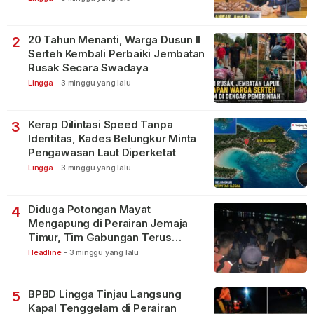
20 Tahun Menanti, Warga Dusun II
2
Serteh Kembali Perbaiki Jembatan
Rusak Secara Swadaya
Lingga
-
3 minggu yang lalu
Kerap Dilintasi Speed Tanpa
3
Identitas, Kades Belungkur Minta
Pengawasan Laut Diperketat
Lingga
-
3 minggu yang lalu
Diduga Potongan Mayat
4
Mengapung di Perairan Jemaja
Timur, Tim Gabungan Terus
Lakukan Pencarian
Headline
-
3 minggu yang lalu
BPBD Lingga Tinjau Langsung
5
Kapal Tenggelam di Perairan