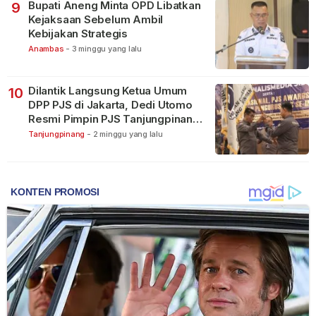
Bupati Aneng Minta OPD Libatkan
9
Kejaksaan Sebelum Ambil
Kebijakan Strategis
Anambas
-
3 minggu yang lalu
Dilantik Langsung Ketua Umum
10
DPP PJS di Jakarta, Dedi Utomo
Resmi Pimpin PJS Tanjungpinang-
Bintan
Tanjungpinang
-
2 minggu yang lalu