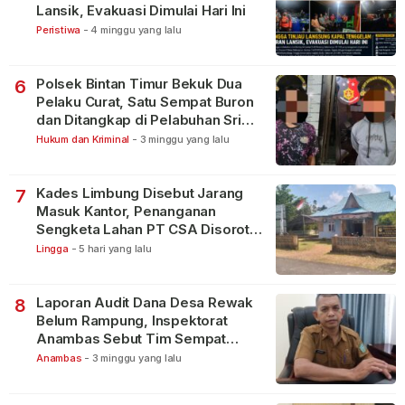
Lansik, Evakuasi Dimulai Hari Ini
Peristiwa
-
4 minggu yang lalu
Polsek Bintan Timur Bekuk Dua
6
Pelaku Curat, Satu Sempat Buron
dan Ditangkap di Pelabuhan Sri
Bintan Pura
Hukum dan Kriminal
-
3 minggu yang lalu
Kades Limbung Disebut Jarang
7
Masuk Kantor, Penanganan
Sengketa Lahan PT CSA Disorot
Warga
Lingga
-
5 hari yang lalu
Laporan Audit Dana Desa Rewak
8
Belum Rampung, Inspektorat
Anambas Sebut Tim Sempat
Terbagi Tangani Kasus Lain
Anambas
-
3 minggu yang lalu