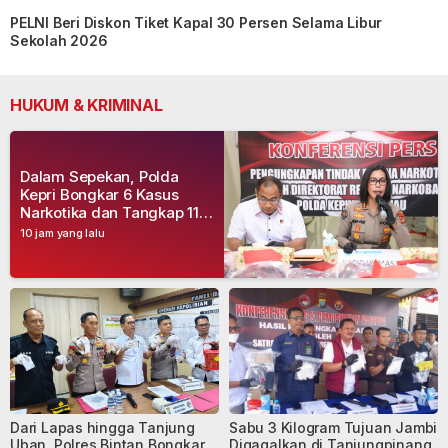
PELNI Beri Diskon Tiket Kapal 30 Persen Selama Libur
Sekolah 2026
HUKUM & KRIMINAL
Dalam Sepekan, Polda
Kepri Bongkar 6 Kasus
Narkotika dan Tangkap 11
Tersangka
10 jam yang lalu
Dari Lapas hingga Tanjung
Sabu 3 Kilogram Tujuan Jambi
Uban, Polres Bintan Bongkar
Digagalkan di Tanjungpinang,