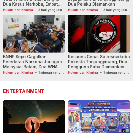
Dua Kasus Narkoba, Empat
Dua Pelaku Diamankan
Tersangka Dibekuk
Hukum dan Kriminal
-
3 hari yang lalu
Hukum dan Kriminal
-
3 hari yang lalu
BNNP Kepri Gagalkan
Respons Cepat Satresnarkoba
Peredaran Narkoba Jaringan
Polresta Tanjungpinang, Dua
Malaysia-Batam, Dua WNA
Pengguna Sabu Diamankan
Masih Diburu
Usai Dilaporkan ke Call Center
Hukum dan Kriminal
-
1 minggu yang
Hukum dan Kriminal
-
1 minggu yang
lalu
lalu
110
ENTERTAINMENT