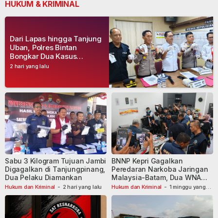
HUKUM & KRIMINAL
Dari Lapas hingga Tanjung
Uban, Polres Bintan
Bongkar Dua Kasus
Narkoba, Empat Tersangka
2 hari yang lalu
Dibekuk
Sabu 3 Kilogram Tujuan Jambi
BNNP Kepri Gagalkan
Digagalkan di Tanjungpinang,
Peredaran Narkoba Jaringan
Dua Pelaku Diamankan
Malaysia-Batam, Dua WNA
Masih Diburu
Hukum dan Kriminal
-
2 hari yang lalu
Hukum dan Kriminal
-
1 minggu yang
lalu