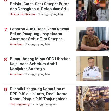
Pelaku Curat, Satu Sempat Buron
dan Ditangkap di Pelabuhan Sri
Bintan Pura
Hukum dan Kriminal
-
3 minggu yang lalu
Laporan Audit Dana Desa Rewak
7
Belum Rampung, Inspektorat
Anambas Sebut Tim Sempat
Terbagi Tangani Kasus Lain
Anambas
-
3 minggu yang lalu
Bupati Aneng Minta OPD Libatkan
8
Kejaksaan Sebelum Ambil
Kebijakan Strategis
Anambas
-
3 minggu yang lalu
Dilantik Langsung Ketua Umum
9
DPP PJS di Jakarta, Dedi Utomo
Resmi Pimpin PJS Tanjungpinang-
Bintan
Tanjungpinang
-
2 minggu yang lalu