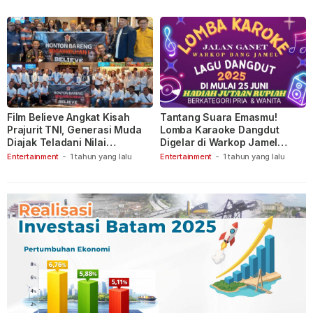
Film Believe Angkat Kisah
Tantang Suara Emasmu!
Prajurit TNI, Generasi Muda
Lomba Karaoke Dangdut
Diajak Teladani Nilai
Digelar di Warkop Jamel
Keberanian
Ganet
Entertainment
-
1 tahun yang lalu
Entertainment
-
1 tahun yang lalu