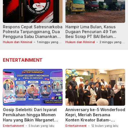
Respons Cepat Satresnarkoba
Hampir Lima Bulan, Kasus
Polresta Tanjungpinang, Dua
Dugaan Pencurian 49 Ton
Pengguna Sabu Diamankan
Besi Scrap PT BAI Belum
Usai Dilaporkan ke Call Center
Tetapkan Tersangka
Hukum dan Kriminal
-
1 minggu yang
Hukum dan Kriminal
-
2 minggu yang
lalu
110
lalu
ENTERTAINMENT
Gosip Selebriti: Dari Isyarat
Anniversary ke-5 Wonderfood
Pernikahan hingga Momen
Kepri, Meriah Bersama
Haru yang Bikin Warganet
Konten Kreator Batam-
Berspekulasi
Tanjungpinang
Entertainment
-
5 bulan yang lalu
Entertainment
-
12 bulan yang lalu