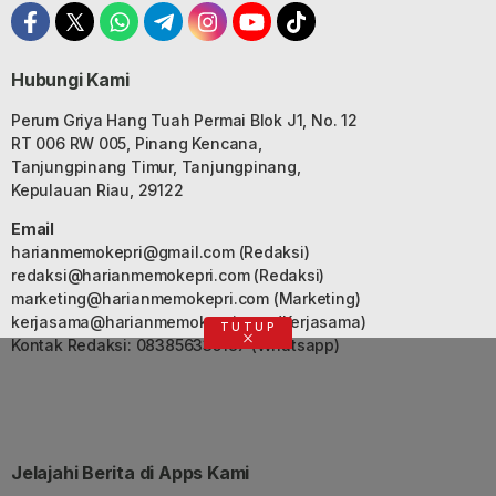
Hubungi Kami
Perum Griya Hang Tuah Permai Blok J1, No. 12
RT 006 RW 005, Pinang Kencana,
Tanjungpinang Timur, Tanjungpinang,
Kepulauan Riau, 29122
Email
harianmemokepri@gmail.com
(Redaksi)
redaksi@harianmemokepri.com
(Redaksi)
marketing@harianmemokepri.com
(Marketing)
kerjasama@harianmemokepri.com
(Kerjasama)
TUTUP
Kontak Redaksi: 083856335187 (Whatsapp)
Jelajahi Berita di Apps Kami