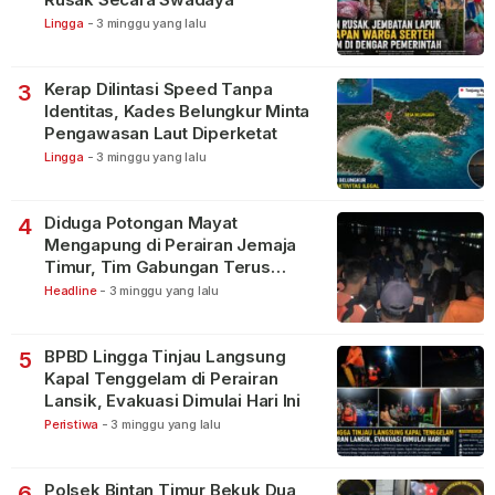
Lingga
-
3 minggu yang lalu
Kerap Dilintasi Speed Tanpa
3
Identitas, Kades Belungkur Minta
Pengawasan Laut Diperketat
Lingga
-
3 minggu yang lalu
Diduga Potongan Mayat
4
Mengapung di Perairan Jemaja
Timur, Tim Gabungan Terus
Lakukan Pencarian
Headline
-
3 minggu yang lalu
BPBD Lingga Tinjau Langsung
5
Kapal Tenggelam di Perairan
Lansik, Evakuasi Dimulai Hari Ini
Peristiwa
-
3 minggu yang lalu
Polsek Bintan Timur Bekuk Dua
6