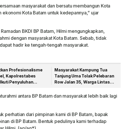
rsamaan masyarakat dan bersatu membangun Kota
 ekonomi Kota Batam untuk kedepannya,” ujar
ia Ramadan BKDI BP Batam, Hilmi mengungkapkan,
turahmi dengan masyarakat Kota Batam. Sebab, tidak
dapat hadir ke tengah-tengah masyarakat.
tkan Profesionalisme
Masyarakat Kampung Tua
el, Kapolrestabes
Tanjung Uma Tolak Pelebaran
Ikuti Penyuluhan
Row Jalan 35, Warga Lintas
di Polda Sumut
Agama Kompak Jaga Masjid
Nur Ilahi
laturahmi antara BP Batam dan masyarakat lebih baik lagi
uk perhatian dari pimpinan kami di BP Batam, bapak
inan di BP Batam. Bentuk pedulinya kami terhadap
ar Hilmi. (ag/ag*)