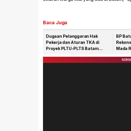
Baca Juga
Dugaan Pelanggaran Hak
BP Bat
Pekerja dan Aturan TKA di
Rekons
Proyek PLTU-PLTS Batam
Mada R
Senilai Rp48 Triliun