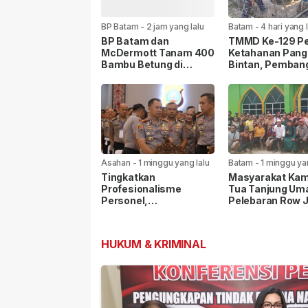
BP Batam
-
2 jam yang lalu
Batam
-
4 hari yang 
BP Batam dan
TMMD Ke-129 Pe
McDermott Tanam 400
Ketahanan Pang
Bambu Betung di
Bintan, Pemban
Bendungan Sei Nongsa
Sarana Capai 79
Persen
Asahan
-
1 minggu yang lalu
Batam
-
1 minggu ya
Tingkatkan
Masyarakat Ka
Profesionalisme
Tua Tanjung Uma
Personel,
Pelebaran Row 
Kapolrestabes Medan
35, Warga Linta
Ikuti Penyuluhan
Agama Kompak 
Hukum di Polda Sumut
Masjid Nur Ilahi
HUKUM & KRIMINAL