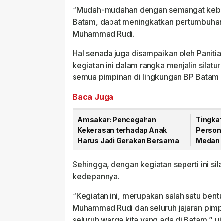
“Mudah-mudahan dengan semangat kebe
Batam, dapat meningkatkan pertumbuhan
Muhammad Rudi.
Hal senada juga disampaikan oleh Panit
kegiatan ini dalam rangka menjalin sila
semua pimpinan di lingkungan BP Batam 
Baca Juga
Amsakar: Pencegahan
Tingka
Kekerasan terhadap Anak
Person
Harus Jadi Gerakan Bersama
Medan 
Hukum 
Sehingga, dengan kegiatan seperti ini si
kedepannya.
“Kegiatan ini, merupakan salah satu bent
Muhammad Rudi dan seluruh jajaran pimp
seluruh warga kita yang ada di Batam,” uj