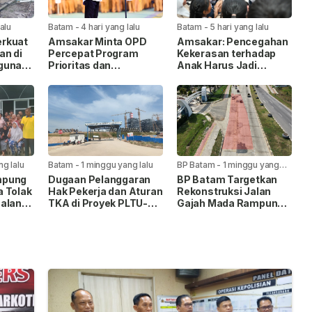
lalu
Batam
-
4 hari yang lalu
Batam
-
5 hari yang lalu
rkuat
Amsakar Minta OPD
Amsakar: Pencegahan
an di
Percepat Program
Kekerasan terhadap
gunan
Prioritas dan
Anak Harus Jadi
Tingkatkan Kualitas
Gerakan Bersama
Pelayanan Publik
ng lalu
Batam
-
1 minggu yang lalu
BP Batam
-
1 minggu yang
lalu
mpung
Dugaan Pelanggaran
BP Batam Targetkan
 Tolak
Hak Pekerja dan Aturan
Rekonstruksi Jalan
Jalan
TKA di Proyek PLTU-
Gajah Mada Rampung
s
PLTS Batam Senilai
Satu Bulan
Jaga
Rp48 Triliun