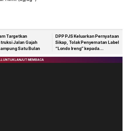
am Targetkan
DPP PJS Keluarkan Pernyataan
truksi Jalan Gajah
Sikap, Tolak Penyematan Label
ampung Satu Bulan
“Londo Ireng” kepada
Wartawan