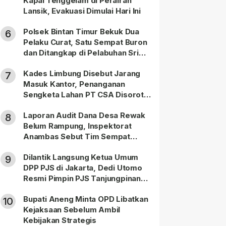
Kapal Tenggelam di Perairan
Lansik, Evakuasi Dimulai Hari Ini
Polsek Bintan Timur Bekuk Dua
6
Pelaku Curat, Satu Sempat Buron
dan Ditangkap di Pelabuhan Sri
Bintan Pura
Kades Limbung Disebut Jarang
7
Masuk Kantor, Penanganan
Sengketa Lahan PT CSA Disorot
Warga
Laporan Audit Dana Desa Rewak
8
Belum Rampung, Inspektorat
Anambas Sebut Tim Sempat
Terbagi Tangani Kasus Lain
Dilantik Langsung Ketua Umum
9
DPP PJS di Jakarta, Dedi Utomo
Resmi Pimpin PJS Tanjungpinang-
Bintan
Bupati Aneng Minta OPD Libatkan
10
Kejaksaan Sebelum Ambil
Kebijakan Strategis