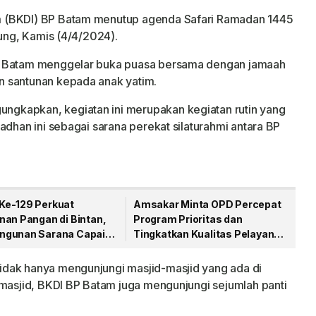
m (BKDI) BP Batam menutup agenda Safari Ramadan 1445
lung, Kamis (4/4/2024).
P Batam menggelar buka puasa bersama dengan jamaah
n santunan kepada anak yatim.
gkapkan, kegiatan ini merupakan kegiatan rutin yang
adhan ini sebagai sarana perekat silaturahmi antara BP
e-129 Perkuat
Amsakar Minta OPD Percepat
nan Pangan di Bintan,
Program Prioritas dan
gunan Sarana Capai
Tingkatkan Kualitas Pelayanan
sen
Publik
dak hanya mengunjungi masjid-masjid yang ada di
 masjid, BKDI BP Batam juga mengunjungi sejumlah panti