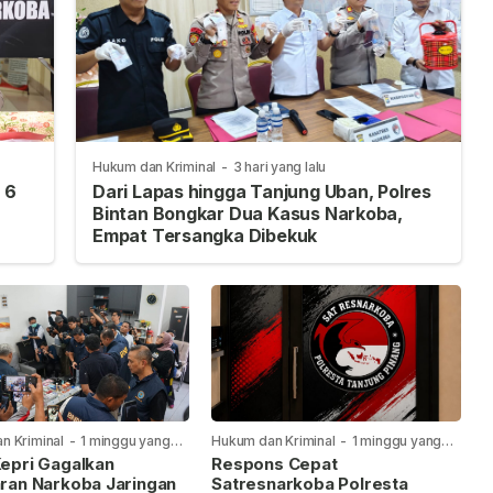
Hukum dan Kriminal
-
3 hari yang lalu
 6
Dari Lapas hingga Tanjung Uban, Polres
Bintan Bongkar Dua Kasus Narkoba,
Empat Tersangka Dibekuk
n Kriminal
-
1 minggu yang
Hukum dan Kriminal
-
1 minggu yang
lalu
epri Gagalkan
Respons Cepat
ran Narkoba Jaringan
Satresnarkoba Polresta