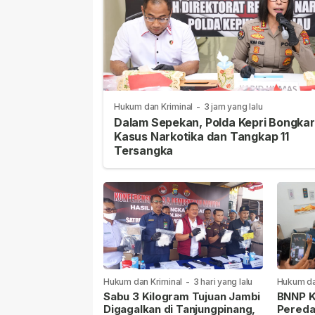
Hukum dan Kriminal
-
3 jam yang lalu
Dalam Sepekan, Polda Kepri Bongkar
Kasus Narkotika dan Tangkap 11
Tersangka
Hukum dan Kriminal
-
3 hari yang lalu
Hukum da
lalu
Sabu 3 Kilogram Tujuan Jambi
BNNP K
Digagalkan di Tanjungpinang,
Pereda