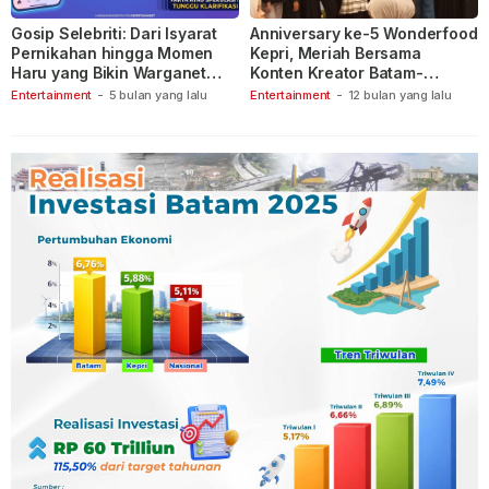
Gosip Selebriti: Dari Isyarat
Anniversary ke-5 Wonderfood
Pernikahan hingga Momen
Kepri, Meriah Bersama
Haru yang Bikin Warganet
Konten Kreator Batam-
Berspekulasi
Tanjungpinang
Entertainment
-
5 bulan yang lalu
Entertainment
-
12 bulan yang lalu