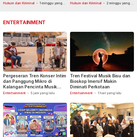
Masih Diburu
Usai Dilaporkan ke Call Center
Hukum dan Kriminal
-
1 minggu yang
Hukum dan Kriminal
-
2 minggu yang
lalu
lalu
110
ENTERTAINMENT
Pergeseran Tren Konser Intim
Tren Festival Musik Bisu dan
dan Panggung Mikro di
Bioskop Imersif Makin
Kalangan Pencinta Musik
Diminati Perkotaan
Indonesia
Entertainment
-
5 jam yang lalu
Entertainment
-
1 hari yang lalu