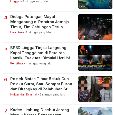
Lingga
-
3 minggu yang lalu
Diduga Potongan Mayat
4
Mengapung di Perairan Jemaja
Timur, Tim Gabungan Terus
Lakukan Pencarian
Headline
-
3 minggu yang lalu
BPBD Lingga Tinjau Langsung
5
Kapal Tenggelam di Perairan
Lansik, Evakuasi Dimulai Hari Ini
Peristiwa
-
4 minggu yang lalu
Polsek Bintan Timur Bekuk Dua
6
Pelaku Curat, Satu Sempat Buron
dan Ditangkap di Pelabuhan Sri
Bintan Pura
Hukum dan Kriminal
-
3 minggu yang lalu
Kades Limbung Disebut Jarang
7
Masuk Kantor, Penanganan