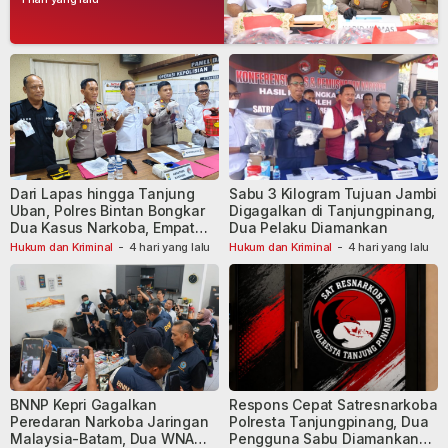
Dari Lapas hingga Tanjung
Sabu 3 Kilogram Tujuan Jambi
Uban, Polres Bintan Bongkar
Digagalkan di Tanjungpinang,
Dua Kasus Narkoba, Empat
Dua Pelaku Diamankan
Tersangka Dibekuk
Hukum dan Kriminal
-
4 hari yang lalu
Hukum dan Kriminal
-
4 hari yang lalu
BNNP Kepri Gagalkan
Respons Cepat Satresnarkoba
Peredaran Narkoba Jaringan
Polresta Tanjungpinang, Dua
Malaysia-Batam, Dua WNA
Pengguna Sabu Diamankan