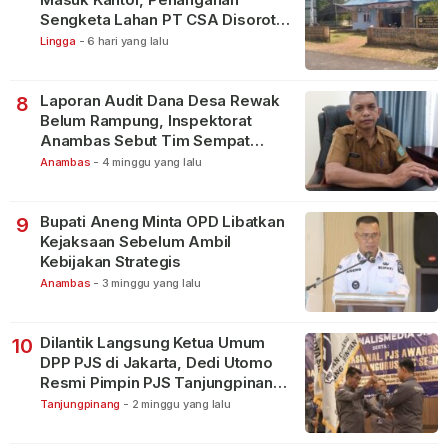
Sengketa Lahan PT CSA Disorot
Warga
Lingga
-
6 hari yang lalu
Laporan Audit Dana Desa Rewak
8
Belum Rampung, Inspektorat
Anambas Sebut Tim Sempat
Terbagi Tangani Kasus Lain
Anambas
-
4 minggu yang lalu
Bupati Aneng Minta OPD Libatkan
9
Kejaksaan Sebelum Ambil
Kebijakan Strategis
Anambas
-
3 minggu yang lalu
Dilantik Langsung Ketua Umum
10
DPP PJS di Jakarta, Dedi Utomo
Resmi Pimpin PJS Tanjungpinang-
Bintan
Tanjungpinang
-
2 minggu yang lalu