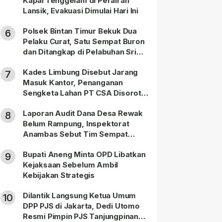
Kapal Tenggelam di Perairan
Lansik, Evakuasi Dimulai Hari Ini
Polsek Bintan Timur Bekuk Dua
6
Pelaku Curat, Satu Sempat Buron
dan Ditangkap di Pelabuhan Sri
Bintan Pura
Kades Limbung Disebut Jarang
7
Masuk Kantor, Penanganan
Sengketa Lahan PT CSA Disorot
Warga
Laporan Audit Dana Desa Rewak
8
Belum Rampung, Inspektorat
Anambas Sebut Tim Sempat
Terbagi Tangani Kasus Lain
Bupati Aneng Minta OPD Libatkan
9
Kejaksaan Sebelum Ambil
Kebijakan Strategis
Dilantik Langsung Ketua Umum
10
DPP PJS di Jakarta, Dedi Utomo
Resmi Pimpin PJS Tanjungpinang-