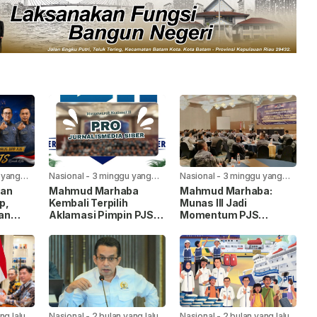
 yang
Nasional
-
3 minggu yang
Nasional
-
3 minggu yang
lalu
lalu
kan
Mahmud Marhaba
Mahmud Marhaba:
p,
Kembali Terpilih
Munas III Jadi
an
Aklamasi Pimpin PJS
Momentum PJS
ng”
Periode 2026–2027
Menuju Konstituen
an
Dewan Pers
ng lalu
Nasional
-
2 bulan yang lalu
Nasional
-
2 bulan yang lalu