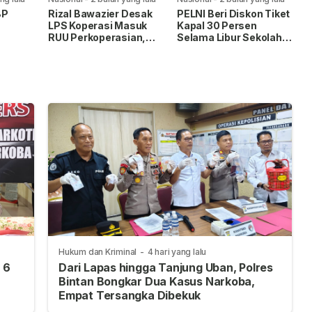
BP
Rizal Bawazier Desak
PELNI Beri Diskon Tiket
LPS Koperasi Masuk
Kapal 30 Persen
RUU Perkoperasian,
Selama Libur Sekolah
uhan
Perkuat Perlindungan
2026
di
Dana Anggota
Hukum dan Kriminal
-
4 hari yang lalu
 6
Dari Lapas hingga Tanjung Uban, Polres
Bintan Bongkar Dua Kasus Narkoba,
Empat Tersangka Dibekuk