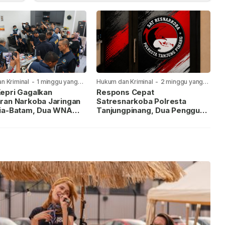
n Kriminal
-
1 minggu yang
Hukum dan Kriminal
-
2 minggu yang
lalu
epri Gagalkan
Respons Cepat
ran Narkoba Jaringan
Satresnarkoba Polresta
ia-Batam, Dua WNA
Tanjungpinang, Dua Pengguna
Diburu
Sabu Diamankan Usai
Dilaporkan ke Call Center 110