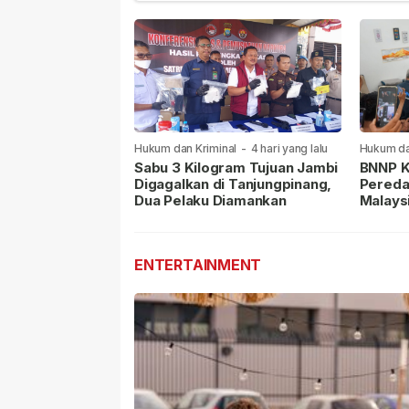
Hukum dan Kriminal
-
4 hari yang lalu
Hukum da
lalu
Sabu 3 Kilogram Tujuan Jambi
BNNP K
Digagalkan di Tanjungpinang,
Pereda
Dua Pelaku Diamankan
Malays
Masih 
ENTERTAINMENT