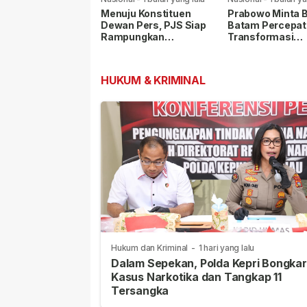
Menuju Konstituen
Prabowo Minta 
Dewan Pers, PJS Siap
Batam Percepat
Rampungkan
Transformasi
Persyaratan Verifikasi
Kawasan, Pelab
Internasional Ja
Prioritas
HUKUM & KRIMINAL
Hukum dan Kriminal
-
1 hari yang lalu
Dalam Sepekan, Polda Kepri Bongkar
Kasus Narkotika dan Tangkap 11
Tersangka