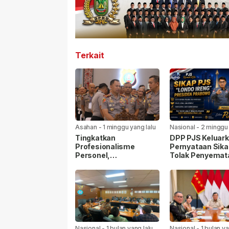
Terkait
Asahan
-
1 minggu yang lalu
Nasional
-
2 minggu
lalu
Tingkatkan
DPP PJS Keluar
Profesionalisme
Pernyataan Sika
Personel,
Tolak Penyemat
Kapolrestabes Medan
Label “Londo Ire
Ikuti Penyuluhan
kepada Wartaw
Hukum di Polda Sumut
Nasional
-
1 bulan yang lalu
Nasional
-
1 bulan ya