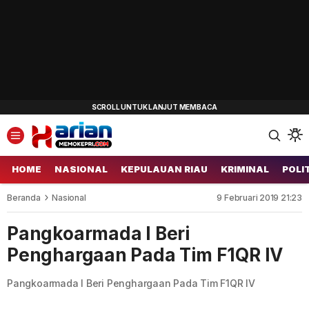
HOME
NASIONAL
KEPULAUAN RIAU
KRIMINAL
POLI
Beranda
Nasional
9 Februari 2019 21:23
Pangkoarmada I Beri
Penghargaan Pada Tim F1QR IV
Pangkoarmada I Beri Penghargaan Pada Tim F1QR IV