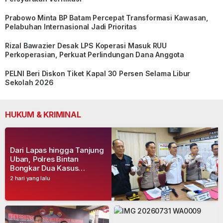
Prabowo Minta BP Batam Percepat Transformasi Kawasan,
Pelabuhan Internasional Jadi Prioritas
Rizal Bawazier Desak LPS Koperasi Masuk RUU
Perkoperasian, Perkuat Perlindungan Dana Anggota
PELNI Beri Diskon Tiket Kapal 30 Persen Selama Libur
Sekolah 2026
HUKUM & KRIMINAL
Dari Lapas hingga Tanjung
Uban, Polres Bintan
Bongkar Dua Kasus
Narkoba, Empat Tersangka
2 hari yang lalu
Dibekuk