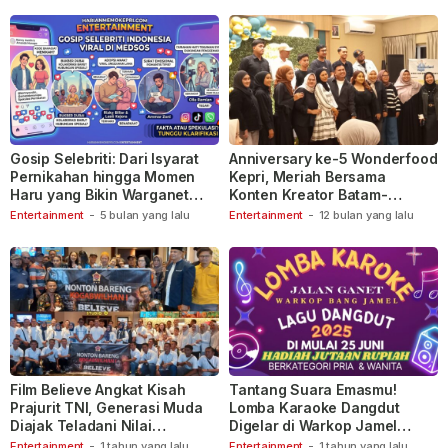
Gosip Selebriti: Dari Isyarat
Anniversary ke-5 Wonderfood
Pernikahan hingga Momen
Kepri, Meriah Bersama
Haru yang Bikin Warganet
Konten Kreator Batam-
Berspekulasi
Tanjungpinang
Entertainment
-
5 bulan yang lalu
Entertainment
-
12 bulan yang lalu
Film Believe Angkat Kisah
Tantang Suara Emasmu!
Prajurit TNI, Generasi Muda
Lomba Karaoke Dangdut
Diajak Teladani Nilai
Digelar di Warkop Jamel
Keberanian
Ganet
Entertainment
-
1 tahun yang lalu
Entertainment
-
1 tahun yang lalu