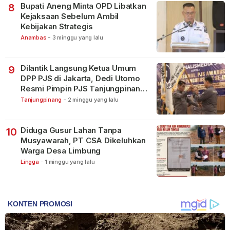
Bupati Aneng Minta OPD Libatkan
8
Kejaksaan Sebelum Ambil
Kebijakan Strategis
Anambas
-
3 minggu yang lalu
Dilantik Langsung Ketua Umum
9
DPP PJS di Jakarta, Dedi Utomo
Resmi Pimpin PJS Tanjungpinang-
Bintan
Tanjungpinang
-
2 minggu yang lalu
Diduga Gusur Lahan Tanpa
10
Musyawarah, PT CSA Dikeluhkan
Warga Desa Limbung
Lingga
-
1 minggu yang lalu