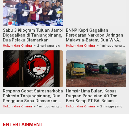
Sabu 3 Kilogram Tujuan Jambi
BNNP Kepri Gagalkan
Digagalkan di Tanjungpinang,
Peredaran Narkoba Jaringan
Dua Pelaku Diamankan
Malaysia-Batam, Dua WNA
Masih Diburu
Hukum dan Kriminal
-
2 hari yang lalu
Hukum dan Kriminal
-
1 minggu yang
lalu
Respons Cepat Satresnarkoba
Hampir Lima Bulan, Kasus
Polresta Tanjungpinang, Dua
Dugaan Pencurian 49 Ton
Pengguna Sabu Diamankan
Besi Scrap PT BAI Belum
Usai Dilaporkan ke Call Center
Tetapkan Tersangka
Hukum dan Kriminal
-
1 minggu yang
Hukum dan Kriminal
-
2 minggu yang
lalu
110
lalu
ENTERTAINMENT