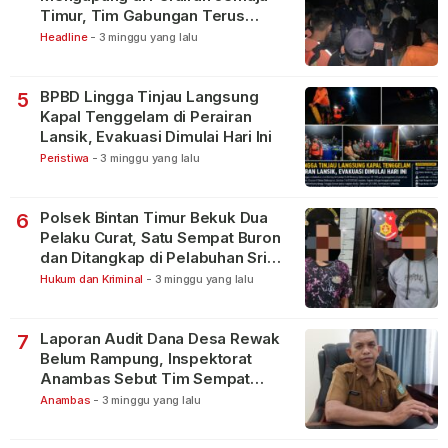
Timur, Tim Gabungan Terus
Lakukan Pencarian
Headline
-
3 minggu yang lalu
BPBD Lingga Tinjau Langsung
5
Kapal Tenggelam di Perairan
Lansik, Evakuasi Dimulai Hari Ini
Peristiwa
-
3 minggu yang lalu
Polsek Bintan Timur Bekuk Dua
6
Pelaku Curat, Satu Sempat Buron
dan Ditangkap di Pelabuhan Sri
Bintan Pura
Hukum dan Kriminal
-
3 minggu yang lalu
Laporan Audit Dana Desa Rewak
7
Belum Rampung, Inspektorat
Anambas Sebut Tim Sempat
Terbagi Tangani Kasus Lain
Anambas
-
3 minggu yang lalu