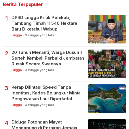
Berita Terpopuler
DPRD Lingga Kritik Pemkab,
1
Tambang Timah 11.540 Hektare
Baru Diketahui Wabup
Lingga
-
3 minggu yang lalu
20 Tahun Menanti, Warga Dusun II
2
Serteh Kembali Perbaiki Jembatan
Rusak Secara Swadaya
Lingga
-
3 minggu yang lalu
Kerap Dilintasi Speed Tanpa
3
Identitas, Kades Belungkur Minta
Pengawasan Laut Diperketat
Lingga
-
3 minggu yang lalu
Diduga Potongan Mayat
4
Mengapung di Perairan Jemaja