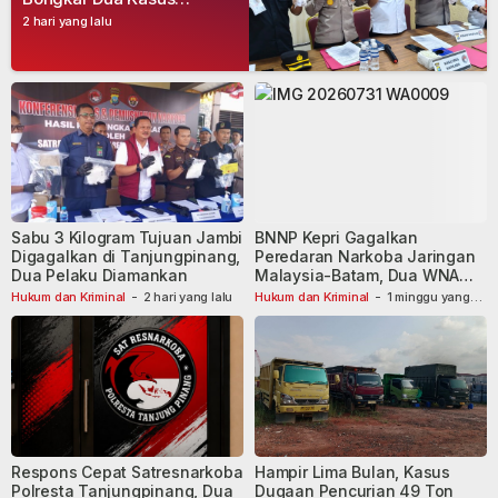
Narkoba, Empat Tersangka
2 hari yang lalu
Dibekuk
Sabu 3 Kilogram Tujuan Jambi
BNNP Kepri Gagalkan
Digagalkan di Tanjungpinang,
Peredaran Narkoba Jaringan
Dua Pelaku Diamankan
Malaysia-Batam, Dua WNA
Masih Diburu
Hukum dan Kriminal
-
2 hari yang lalu
Hukum dan Kriminal
-
1 minggu yang
lalu
Respons Cepat Satresnarkoba
Hampir Lima Bulan, Kasus
Polresta Tanjungpinang, Dua
Dugaan Pencurian 49 Ton