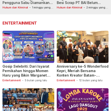
Pengguna Sabu Diamankan
Besi Scrap PT BAI Belum
Usai Dilaporkan ke Call Center
Tetapkan Tersangka
Hukum dan Kriminal
-
1 minggu yang
Hukum dan Kriminal
-
2 minggu yang
lalu
110
lalu
ENTERTAINMENT
Gosip Selebriti: Dari Isyarat
Anniversary ke-5 Wonderfood
Pernikahan hingga Momen
Kepri, Meriah Bersama
Haru yang Bikin Warganet
Konten Kreator Batam-
Berspekulasi
Tanjungpinang
Entertainment
-
5 bulan yang lalu
Entertainment
-
12 bulan yang lalu