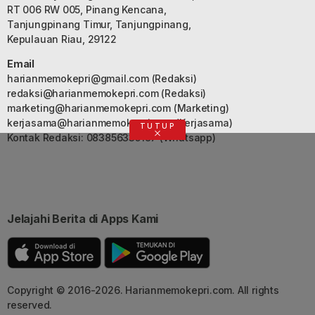
RT 006 RW 005, Pinang Kencana,
Tanjungpinang Timur, Tanjungpinang,
Kepulauan Riau, 29122
Email
harianmemokepri@gmail.com
(Redaksi)
redaksi@harianmemokepri.com
(Redaksi)
marketing@harianmemokepri.com
(Marketing)
kerjasama@harianmemokepri.com
(Kerjasama)
TUTUP
Kontak Redaksi: 083856335187 (Whatsapp)
Jelajahi Berita di Apps Kami
Copyright © 2016-2026. Harianmemokepri.com. All rights
reserved.