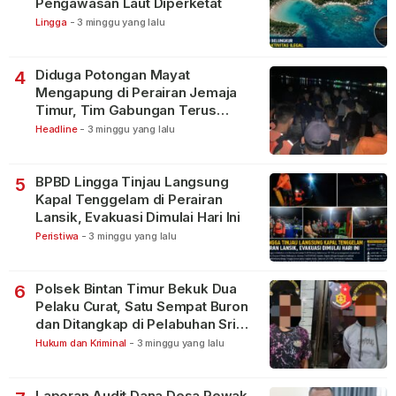
Pengawasan Laut Diperketat
Lingga
-
3 minggu yang lalu
Diduga Potongan Mayat
4
Mengapung di Perairan Jemaja
Timur, Tim Gabungan Terus
Lakukan Pencarian
Headline
-
3 minggu yang lalu
BPBD Lingga Tinjau Langsung
5
Kapal Tenggelam di Perairan
Lansik, Evakuasi Dimulai Hari Ini
Peristiwa
-
3 minggu yang lalu
Polsek Bintan Timur Bekuk Dua
6
Pelaku Curat, Satu Sempat Buron
dan Ditangkap di Pelabuhan Sri
Bintan Pura
Hukum dan Kriminal
-
3 minggu yang lalu
Laporan Audit Dana Desa Rewak