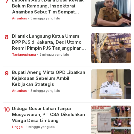
7
Belum Rampung, Inspektorat
Anambas Sebut Tim Sempat
Terbagi Tangani Kasus Lain
Anambas
-
3 minggu yang lalu
Dilantik Langsung Ketua Umum
8
DPP PJS di Jakarta, Dedi Utomo
Resmi Pimpin PJS Tanjungpinang-
Bintan
Tanjungpinang
-
2 minggu yang lalu
Bupati Aneng Minta OPD Libatkan
9
Kejaksaan Sebelum Ambil
Kebijakan Strategis
Anambas
-
3 minggu yang lalu
Diduga Gusur Lahan Tanpa
10
Musyawarah, PT CSA Dikeluhkan
Warga Desa Limbung
Lingga
-
1 minggu yang lalu