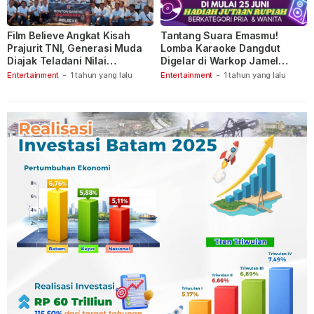
Film Believe Angkat Kisah
Tantang Suara Emasmu!
Prajurit TNI, Generasi Muda
Lomba Karaoke Dangdut
Diajak Teladani Nilai
Digelar di Warkop Jamel
Keberanian
Ganet
Entertainment
-
1 tahun yang lalu
Entertainment
-
1 tahun yang lalu