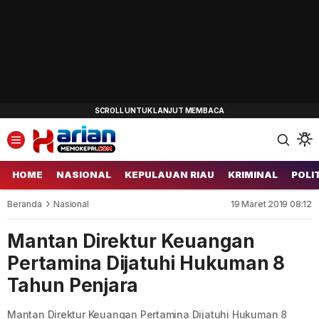
HOME
NASIONAL
KEPULAUAN RIAU
KRIMINAL
POLI
Beranda
Nasional
19 Maret 2019 08:12
Mantan Direktur Keuangan
Pertamina Dijatuhi Hukuman 8
Tahun Penjara
Mantan Direktur Keuangan Pertamina Dijatuhi Hukuman 8