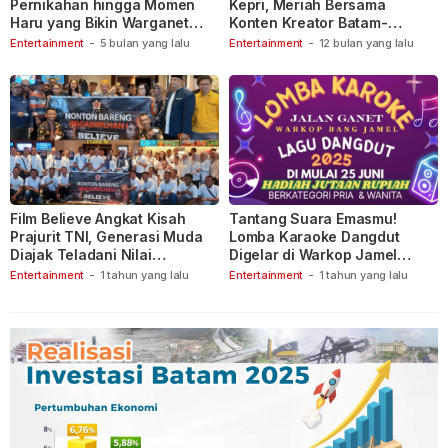
Pernikahan hingga Momen
Kepri, Meriah Bersama
Haru yang Bikin Warganet
Konten Kreator Batam-
Berspekulasi
Tanjungpinang
Entertainment
-
5 bulan yang lalu
Entertainment
-
12 bulan yang lalu
Film Believe Angkat Kisah
Tantang Suara Emasmu!
Prajurit TNI, Generasi Muda
Lomba Karaoke Dangdut
Diajak Teladani Nilai
Digelar di Warkop Jamel
Keberanian
Ganet
Entertainment
-
1 tahun yang lalu
Entertainment
-
1 tahun yang lalu