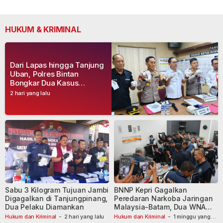
HUKUM & KRIMINAL
Dari Lapas hingga Tanjung
Uban, Polres Bintan
Bongkar Dua Kasus
Narkoba, Empat Tersangka
2 hari yang lalu
Dibekuk
Sabu 3 Kilogram Tujuan Jambi
BNNP Kepri Gagalkan
Digagalkan di Tanjungpinang,
Peredaran Narkoba Jaringan
Dua Pelaku Diamankan
Malaysia-Batam, Dua WNA
Masih Diburu
Hukum dan Kriminal
-
2 hari yang lalu
Hukum dan Kriminal
-
1 minggu yang
lalu