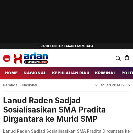
HOME
NASIONAL
KEPULAUAN RIAU
KRIMINAL
POLI
Beranda
Nasional
9 Januari 2019 19:36
Lanud Raden Sadjad
Sosialisasikan SMA Pradita
Dirgantara ke Murid SMP
Lanud Raden Sadjad Sosialisasikan SMA Pradita Dirgantara ke