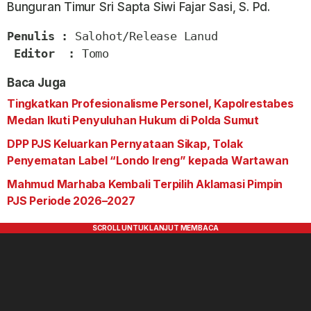
Bunguran Timur Sri Sapta Siwi Fajar Sasi, S. Pd.
Penulis :
 Salohot/Release Lanud

Editor  :
 Tomo
Baca Juga
Tingkatkan Profesionalisme Personel, Kapolrestabes
Medan Ikuti Penyuluhan Hukum di Polda Sumut
DPP PJS Keluarkan Pernyataan Sikap, Tolak
Penyematan Label “Londo Ireng” kepada Wartawan
Mahmud Marhaba Kembali Terpilih Aklamasi Pimpin
PJS Periode 2026–2027