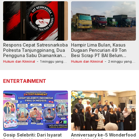
Respons Cepat Satresnarkoba
Hampir Lima Bulan, Kasus
Polresta Tanjungpinang, Dua
Dugaan Pencurian 49 Ton
Pengguna Sabu Diamankan
Besi Scrap PT BAI Belum
Usai Dilaporkan ke Call Center
Tetapkan Tersangka
Hukum dan Kriminal
-
1 minggu yang
Hukum dan Kriminal
-
2 minggu yang
lalu
110
lalu
ENTERTAINMENT
Gosip Selebriti: Dari Isyarat
Anniversary ke-5 Wonderfood