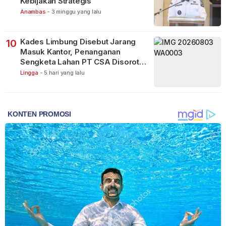
Kebijakan Strategis
Anambas
-
3 minggu yang lalu
Kades Limbung Disebut Jarang
10
Masuk Kantor, Penanganan
Sengketa Lahan PT CSA Disorot
Warga
Lingga
-
5 hari yang lalu