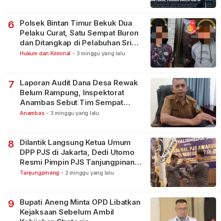
Polsek Bintan Timur Bekuk Dua
6
Pelaku Curat, Satu Sempat Buron
dan Ditangkap di Pelabuhan Sri
Bintan Pura
Hukum dan Kriminal
-
3 minggu yang lalu
Laporan Audit Dana Desa Rewak
7
Belum Rampung, Inspektorat
Anambas Sebut Tim Sempat
Terbagi Tangani Kasus Lain
Anambas
-
3 minggu yang lalu
Dilantik Langsung Ketua Umum
8
DPP PJS di Jakarta, Dedi Utomo
Resmi Pimpin PJS Tanjungpinang-
Bintan
Tanjungpinang
-
2 minggu yang lalu
Bupati Aneng Minta OPD Libatkan
9
Kejaksaan Sebelum Ambil