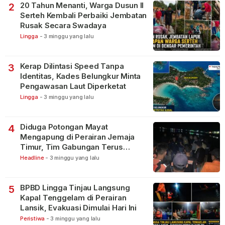
20 Tahun Menanti, Warga Dusun II
2
Serteh Kembali Perbaiki Jembatan
Rusak Secara Swadaya
Lingga
-
3 minggu yang lalu
Kerap Dilintasi Speed Tanpa
3
Identitas, Kades Belungkur Minta
Pengawasan Laut Diperketat
Lingga
-
3 minggu yang lalu
Diduga Potongan Mayat
4
Mengapung di Perairan Jemaja
Timur, Tim Gabungan Terus
Lakukan Pencarian
Headline
-
3 minggu yang lalu
BPBD Lingga Tinjau Langsung
5
Kapal Tenggelam di Perairan
Lansik, Evakuasi Dimulai Hari Ini
Peristiwa
-
3 minggu yang lalu