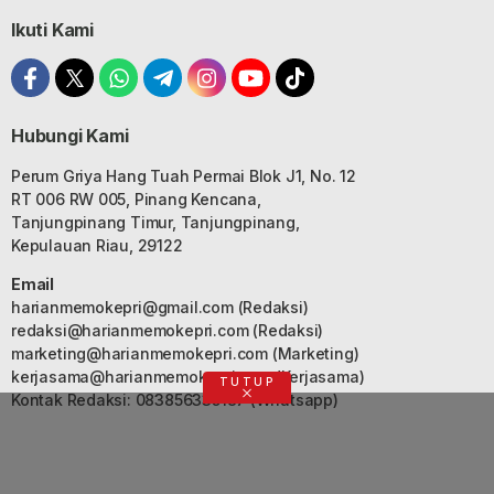
Ikuti Kami
Hubungi Kami
Perum Griya Hang Tuah Permai Blok J1, No. 12
RT 006 RW 005, Pinang Kencana,
Tanjungpinang Timur, Tanjungpinang,
Kepulauan Riau, 29122
Email
harianmemokepri@gmail.com
(Redaksi)
redaksi@harianmemokepri.com
(Redaksi)
marketing@harianmemokepri.com
(Marketing)
kerjasama@harianmemokepri.com
(Kerjasama)
TUTUP
Kontak Redaksi: 083856335187 (Whatsapp)