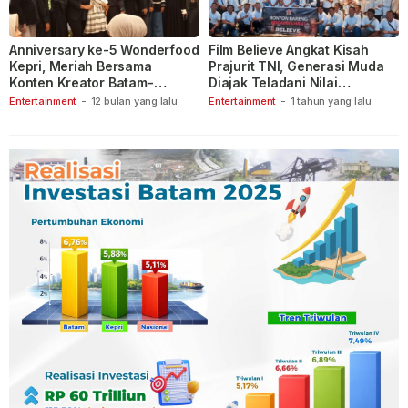
Anniversary ke-5 Wonderfood
Film Believe Angkat Kisah
Kepri, Meriah Bersama
Prajurit TNI, Generasi Muda
Konten Kreator Batam-
Diajak Teladani Nilai
Tanjungpinang
Keberanian
Entertainment
-
12 bulan yang lalu
Entertainment
-
1 tahun yang lalu