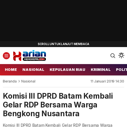
HOME
NASIONAL
KEPULAUAN RIAU
KRIMINAL
POLI
Beranda
Nasional
11 Januari 2019 14:30
Komisi III DPRD Batam Kembali
Gelar RDP Bersama Warga
Bengkong Nusantara
Komisi III DPRD Batam Kembali Gelar RDP Bersama Warga