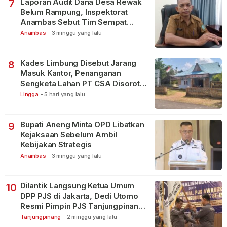
Laporan Audit Dana Desa Rewak
7
Belum Rampung, Inspektorat
Anambas Sebut Tim Sempat
Terbagi Tangani Kasus Lain
Anambas
-
3 minggu yang lalu
Kades Limbung Disebut Jarang
8
Masuk Kantor, Penanganan
Sengketa Lahan PT CSA Disorot
Warga
Lingga
-
5 hari yang lalu
Bupati Aneng Minta OPD Libatkan
9
Kejaksaan Sebelum Ambil
Kebijakan Strategis
Anambas
-
3 minggu yang lalu
Dilantik Langsung Ketua Umum
10
DPP PJS di Jakarta, Dedi Utomo
Resmi Pimpin PJS Tanjungpinang-
Bintan
Tanjungpinang
-
2 minggu yang lalu