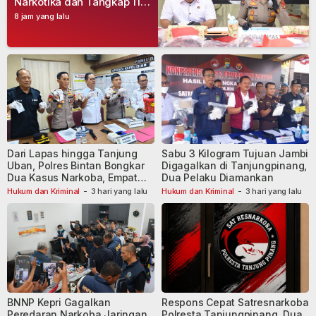
Narkotika dan Tangkap 11
Tersangka
8 jam yang lalu
Dari Lapas hingga Tanjung
Sabu 3 Kilogram Tujuan Jambi
Uban, Polres Bintan Bongkar
Digagalkan di Tanjungpinang,
Dua Kasus Narkoba, Empat
Dua Pelaku Diamankan
Tersangka Dibekuk
Hukum dan Kriminal
-
3 hari yang lalu
Hukum dan Kriminal
-
3 hari yang lalu
BNNP Kepri Gagalkan
Respons Cepat Satresnarkoba
Peredaran Narkoba Jaringan
Polresta Tanjungpinang, Dua