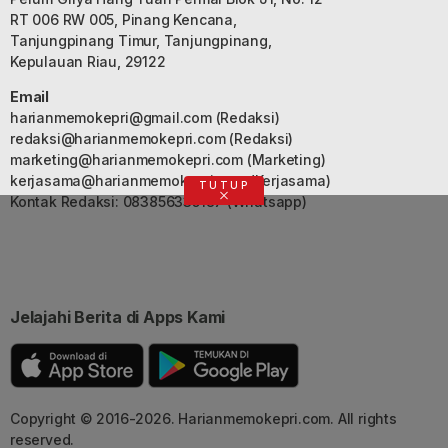
RT 006 RW 005, Pinang Kencana,
Tanjungpinang Timur, Tanjungpinang,
Kepulauan Riau, 29122
Email
harianmemokepri@gmail.com
(Redaksi)
redaksi@harianmemokepri.com
(Redaksi)
marketing@harianmemokepri.com
(Marketing)
kerjasama@harianmemokepri.com
(Kerjasama)
TUTUP
Kontak Redaksi: 083856335187 (Whatsapp)
Jelajahi Berita di Apps Kami
Copyright © 2016-2026. Harianmemokepri.com. All rights
reserved.