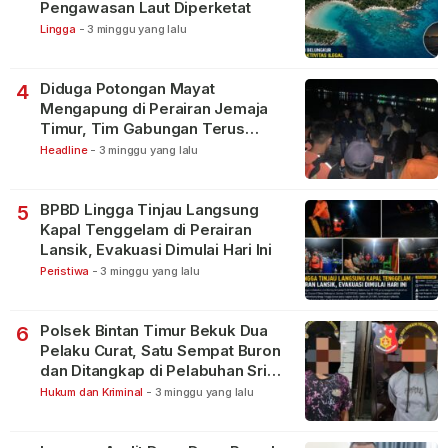
Pengawasan Laut Diperketat
Lingga
-
3 minggu yang lalu
Diduga Potongan Mayat
4
Mengapung di Perairan Jemaja
Timur, Tim Gabungan Terus
Lakukan Pencarian
Headline
-
3 minggu yang lalu
BPBD Lingga Tinjau Langsung
5
Kapal Tenggelam di Perairan
Lansik, Evakuasi Dimulai Hari Ini
Peristiwa
-
3 minggu yang lalu
Polsek Bintan Timur Bekuk Dua
6
Pelaku Curat, Satu Sempat Buron
dan Ditangkap di Pelabuhan Sri
Bintan Pura
Hukum dan Kriminal
-
3 minggu yang lalu