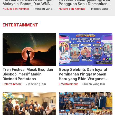
Malaysia-Batam, Dua WNA
Pengguna Sabu Diamankan
Masih Diburu
Usai Dilaporkan ke Call Center
Hukum dan Kriminal
-
1 minggu yang
Hukum dan Kriminal
-
1 minggu yang
lalu
lalu
110
ENTERTAINMENT
Tren Festival Musik Bisu dan
Gosip Selebriti: Dari Isyarat
Bioskop Imersif Makin
Pernikahan hingga Momen
Diminati Perkotaan
Haru yang Bikin Warganet
Berspekulasi
Entertainment
-
7 jam yang lalu
Entertainment
-
5 bulan yang lalu