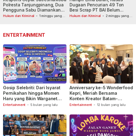
Polresta Tanjungpinang, Dua
Dugaan Pencurian 49 Ton
Pengguna Sabu Diamankan
Besi Scrap PT BAI Belum
Usai Dilaporkan ke Call Center
Tetapkan Tersangka
Hukum dan Kriminal
-
1 minggu yang
Hukum dan Kriminal
-
2 minggu yang
lalu
110
lalu
ENTERTAINMENT
Gosip Selebriti: Dari Isyarat
Anniversary ke-5 Wonderfood
Pernikahan hingga Momen
Kepri, Meriah Bersama
Haru yang Bikin Warganet
Konten Kreator Batam-
Berspekulasi
Tanjungpinang
Entertainment
-
5 bulan yang lalu
Entertainment
-
12 bulan yang lalu