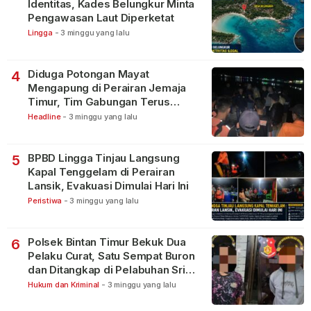
Identitas, Kades Belungkur Minta
Pengawasan Laut Diperketat
Lingga
-
3 minggu yang lalu
Diduga Potongan Mayat
4
Mengapung di Perairan Jemaja
Timur, Tim Gabungan Terus
Lakukan Pencarian
Headline
-
3 minggu yang lalu
BPBD Lingga Tinjau Langsung
5
Kapal Tenggelam di Perairan
Lansik, Evakuasi Dimulai Hari Ini
Peristiwa
-
3 minggu yang lalu
Polsek Bintan Timur Bekuk Dua
6
Pelaku Curat, Satu Sempat Buron
dan Ditangkap di Pelabuhan Sri
Bintan Pura
Hukum dan Kriminal
-
3 minggu yang lalu