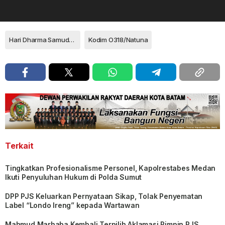
Hari Dharma Samudera 2019
Kodim O318/Natuna
Terkait
Tingkatkan Profesionalisme Personel, Kapolrestabes Medan
Ikuti Penyuluhan Hukum di Polda Sumut
DPP PJS Keluarkan Pernyataan Sikap, Tolak Penyematan
Label “Londo Ireng” kepada Wartawan
Mahmud Marhaba Kembali Terpilih Aklamasi Pimpin PJS