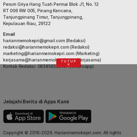
Perum Griya Hang Tuah Permai Blok J1, No. 12
RT 006 RW 005, Pinang Kencana,
Tanjungpinang Timur, Tanjungpinang,
Kepulauan Riau, 29122
Email
harianmemokepri@gmail.com
(Redaksi)
redaksi@harianmemokepri.com
(Redaksi)
marketing@harianmemokepri.com
(Marketing)
kerjasama@harianmemokepri.com
(Kerjasama)
TUTUP
Kontak Redaksi: 083856335187 (Whatsapp)
Jelajahi Berita di Apps Kami
Copyright © 2016-2026. Harianmemokepri.com. All rights