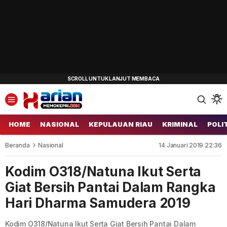
HOME
NASIONAL
KEPULAUAN RIAU
KRIMINAL
POLI
Beranda
Nasional
14 Januari 2019 22:36
Kodim O318/Natuna Ikut Serta
Giat Bersih Pantai Dalam Rangka
Hari Dharma Samudera 2019
Kodim O318/Natuna Ikut Serta Giat Bersih Pantai Dalam