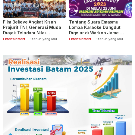
Film Believe Angkat Kisah
Tantang Suara Emasmu!
Prajurit TNI, Generasi Muda
Lomba Karaoke Dangdut
Diajak Teladani Nilai
Digelar di Warkop Jamel
Keberanian
Ganet
Entertainment
-
1 tahun yang lalu
Entertainment
-
1 tahun yang lalu