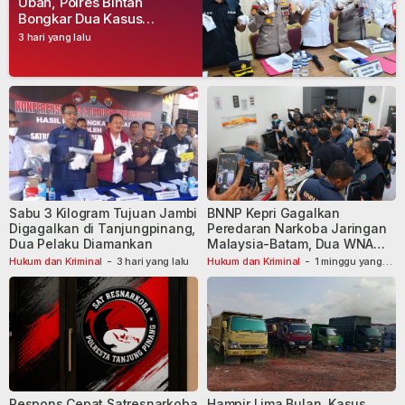
Uban, Polres Bintan
Bongkar Dua Kasus
Narkoba, Empat Tersangka
3 hari yang lalu
Dibekuk
Sabu 3 Kilogram Tujuan Jambi
BNNP Kepri Gagalkan
Digagalkan di Tanjungpinang,
Peredaran Narkoba Jaringan
Dua Pelaku Diamankan
Malaysia-Batam, Dua WNA
Masih Diburu
Hukum dan Kriminal
-
3 hari yang lalu
Hukum dan Kriminal
-
1 minggu yang
lalu
Respons Cepat Satresnarkoba
Hampir Lima Bulan, Kasus