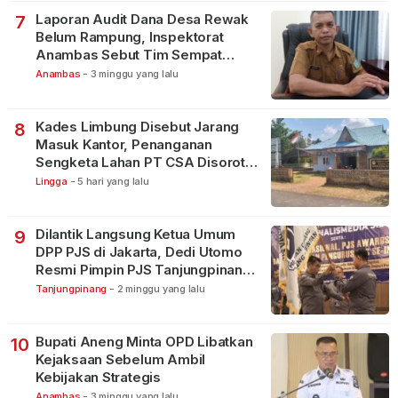
Laporan Audit Dana Desa Rewak
7
Belum Rampung, Inspektorat
Anambas Sebut Tim Sempat
Terbagi Tangani Kasus Lain
Anambas
-
3 minggu yang lalu
Kades Limbung Disebut Jarang
8
Masuk Kantor, Penanganan
Sengketa Lahan PT CSA Disorot
Warga
Lingga
-
5 hari yang lalu
Dilantik Langsung Ketua Umum
9
DPP PJS di Jakarta, Dedi Utomo
Resmi Pimpin PJS Tanjungpinang-
Bintan
Tanjungpinang
-
2 minggu yang lalu
Bupati Aneng Minta OPD Libatkan
10
Kejaksaan Sebelum Ambil
Kebijakan Strategis
Anambas
-
3 minggu yang lalu