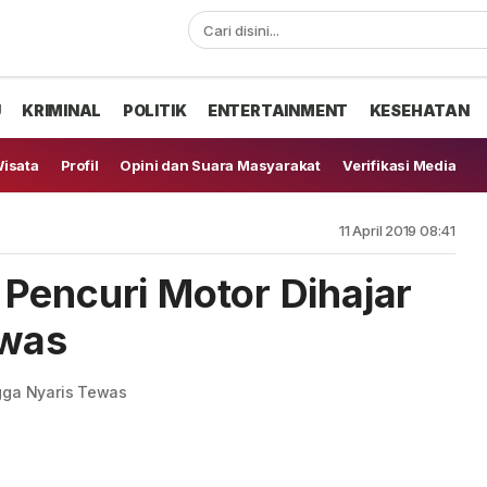
U
KRIMINAL
POLITIK
ENTERTAINMENT
KESEHATAN
isata
Profil
Opini dan Suara Masyarakat
Verifikasi Media
11 April 2019 08:41
Pencuri Motor Dihajar
ewas
gga Nyaris Tewas