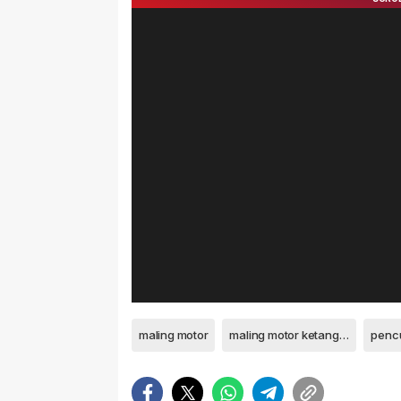
maling motor
maling motor ketangkap