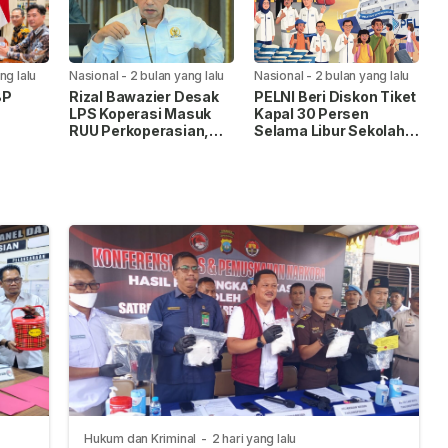
ng lalu
Nasional
-
2 bulan yang lalu
Nasional
-
2 bulan yang lalu
BP
Rizal Bawazier Desak
PELNI Beri Diskon Tiket
LPS Koperasi Masuk
Kapal 30 Persen
RUU Perkoperasian,
Selama Libur Sekolah
uhan
Perkuat Perlindungan
2026
di
Dana Anggota
Hukum dan Kriminal
-
2 hari yang lalu