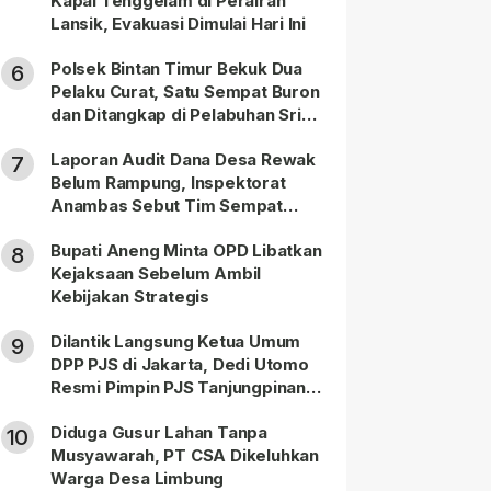
Kapal Tenggelam di Perairan
Lansik, Evakuasi Dimulai Hari Ini
Polsek Bintan Timur Bekuk Dua
6
Pelaku Curat, Satu Sempat Buron
dan Ditangkap di Pelabuhan Sri
Bintan Pura
Laporan Audit Dana Desa Rewak
7
Belum Rampung, Inspektorat
Anambas Sebut Tim Sempat
Terbagi Tangani Kasus Lain
Bupati Aneng Minta OPD Libatkan
8
Kejaksaan Sebelum Ambil
Kebijakan Strategis
Dilantik Langsung Ketua Umum
9
DPP PJS di Jakarta, Dedi Utomo
Resmi Pimpin PJS Tanjungpinang-
Bintan
Diduga Gusur Lahan Tanpa
10
Musyawarah, PT CSA Dikeluhkan
Warga Desa Limbung