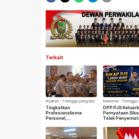
Terkait
Asahan
-
1 minggu yang lalu
Nasional
-
1 minggu 
Tingkatkan
DPP PJS Keluar
Profesionalisme
Pernyataan Sika
Personel,
Tolak Penyemat
Kapolrestabes Medan
Label “Londo Ire
Ikuti Penyuluhan
kepada Wartaw
Hukum di Polda Sumut