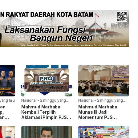
yang lalu
Nasional
-
2 minggu yang
Nasional
-
2 minggu yang
lalu
lalu
kan
Mahmud Marhaba
Mahmud Marhaba:
p,
Kembali Terpilih
Munas III Jadi
an
Aklamasi Pimpin PJS
Momentum PJS
ng”
Periode 2026–2027
Menuju Konstituen
an
Dewan Pers