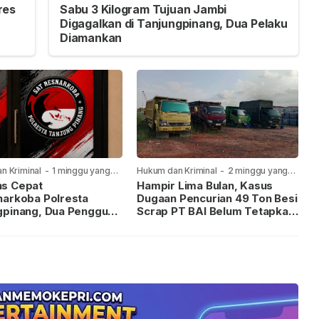
res
Sabu 3 Kilogram Tujuan Jambi
Digagalkan di Tanjungpinang, Dua Pelaku
Diamankan
n Kriminal
-
1 minggu yang
Hukum dan Kriminal
-
2 minggu yang
lalu
s Cepat
Hampir Lima Bulan, Kasus
narkoba Polresta
Dugaan Pencurian 49 Ton Besi
gpinang, Dua Pengguna
Scrap PT BAI Belum Tetapkan
iamankan Usai
Tersangka
kan ke Call Center 110