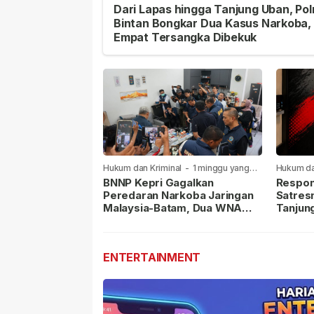
Dari Lapas hingga Tanjung Uban, Pol
Bintan Bongkar Dua Kasus Narkoba,
Empat Tersangka Dibekuk
Hukum dan Kriminal
-
1 minggu yang
Hukum da
lalu
lalu
BNNP Kepri Gagalkan
Respon
Peredaran Narkoba Jaringan
Satres
Malaysia-Batam, Dua WNA
Tanjun
Masih Diburu
Sabu D
Dilapor
ENTERTAINMENT