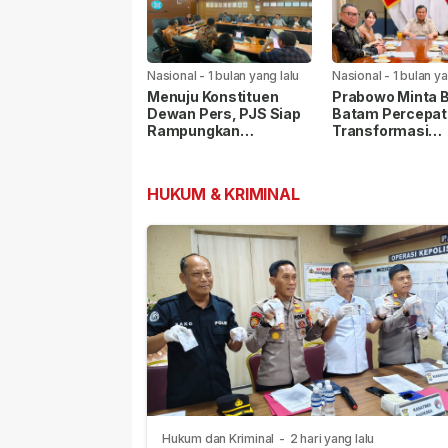
Nasional
-
1 bulan yang lalu
Nasional
-
1 bulan ya
Menuju Konstituen
Prabowo Minta 
Dewan Pers, PJS Siap
Batam Percepat
Rampungkan
Transformasi
Persyaratan Verifikasi
Kawasan, Pelab
Internasional Ja
Prioritas
HUKUM & KRIMINAL
Hukum dan Kriminal
-
2 hari yang lalu