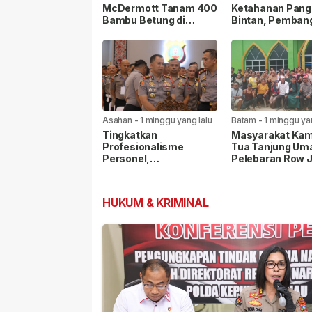
McDermott Tanam 400
Ketahanan Pang
Bambu Betung di
Bintan, Pemban
Bendungan Sei Nongsa
Sarana Capai 79
Persen
Asahan
-
1 minggu yang lalu
Batam
-
1 minggu ya
Tingkatkan
Masyarakat Ka
Profesionalisme
Tua Tanjung Uma
Personel,
Pelebaran Row 
Kapolrestabes Medan
35, Warga Linta
Ikuti Penyuluhan
Agama Kompak 
Hukum di Polda Sumut
Masjid Nur Ilahi
HUKUM & KRIMINAL