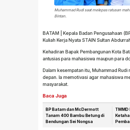
Muhammad Rudi saat melepas ratusan mahas
Bintan.
BATAM | Kepala Badan Pengusahaan (BP
Kuliah Kerja Nyata STAIN Sultan Abdurrah
Kehadiran Bapak Pembangunan Kota Batam
antusias para mahasiswa maupun para do
Dalam kesempatan itu, Muhammad Rudi 
depan. Ia memotivasi agar mahasiswa me
masyarakat.
Baca Juga
BP Batam dan McDermott
TMMD K
Tanam 400 Bambu Betung di
Ketaha
Bendungan Sei Nongsa
Pemban
79 Per