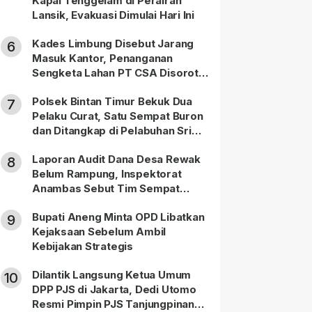
Kapal Tenggelam di Perairan
Lansik, Evakuasi Dimulai Hari Ini
Kades Limbung Disebut Jarang
6
Masuk Kantor, Penanganan
Sengketa Lahan PT CSA Disorot
Warga
Polsek Bintan Timur Bekuk Dua
7
Pelaku Curat, Satu Sempat Buron
dan Ditangkap di Pelabuhan Sri
Bintan Pura
Laporan Audit Dana Desa Rewak
8
Belum Rampung, Inspektorat
Anambas Sebut Tim Sempat
Terbagi Tangani Kasus Lain
Bupati Aneng Minta OPD Libatkan
9
Kejaksaan Sebelum Ambil
Kebijakan Strategis
Dilantik Langsung Ketua Umum
10
DPP PJS di Jakarta, Dedi Utomo
Resmi Pimpin PJS Tanjungpinang-