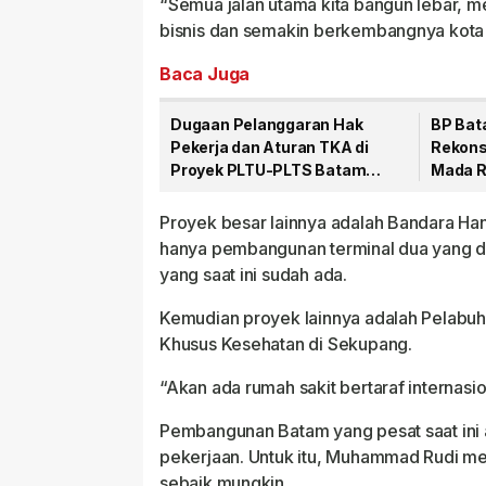
“Semua jalan utama kita bangun lebar, men
bisnis dan semakin berkembangnya kota 
Baca Juga
Dugaan Pelanggaran Hak
BP Bat
Pekerja dan Aturan TKA di
Rekons
Proyek PLTU-PLTS Batam
Mada R
Senilai Rp48 Triliun
Proyek besar lainnya adalah Bandara Han
hanya pembangunan terminal dua yang diba
yang saat ini sudah ada.
Kemudian proyek lainnya adalah Pelab
Khusus Kesehatan di Sekupang.
“Akan ada rumah sakit bertaraf internasi
Pembangunan Batam yang pesat saat ini
pekerjaan. Untuk itu, Muhammad Rudi me
sebaik mungkin.