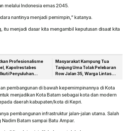
kan melalui Indonesia emas 2045.
udara nantinya menjadi pemimpin,” katanya.
ng, itu menjadi dasar kita mengambil keputusan disaat kita
tkan Profesionalisme
Masyarakat Kampung Tua
el, Kapolrestabes
Tanjung Uma Tolak Pelebaran
Ikuti Penyuluhan
Row Jalan 35, Warga Lintas
di Polda Sumut
Agama Kompak Jaga Masjid
Nur Ilahi
ian pembangunan di bawah kepemimpinannya di Kota
untuk menjadikan Kota Batam sebagai kota dan modern
epada daerah kabupaten/kota di Kepri.
nya pembangunan infrastruktur jalan-jalan utama. Salah
ng Nadim Batam sampai Batu Ampar.