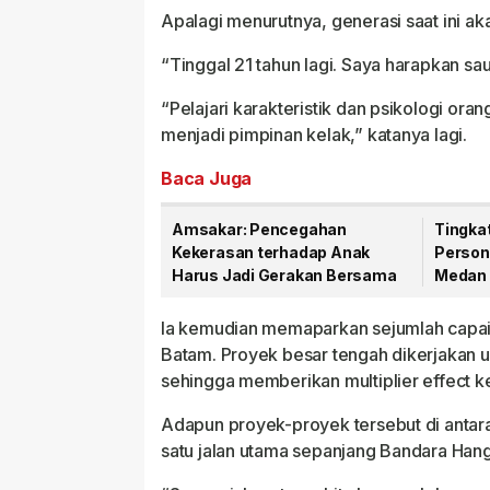
Apalagi menurutnya, generasi saat ini a
“Tinggal 21 tahun lagi. Saya harapkan sa
“Pelajari karakteristik dan psikologi ora
menjadi pimpinan kelak,” katanya lagi.
Baca Juga
Amsakar: Pencegahan
Tingka
Kekerasan terhadap Anak
Person
Harus Jadi Gerakan Bersama
Medan 
Hukum 
Ia kemudian memaparkan sejumlah capa
Batam. Proyek besar tengah dikerjakan 
sehingga memberikan multiplier effect k
Adapun proyek-proyek tersebut di antara
satu jalan utama sepanjang Bandara Ha