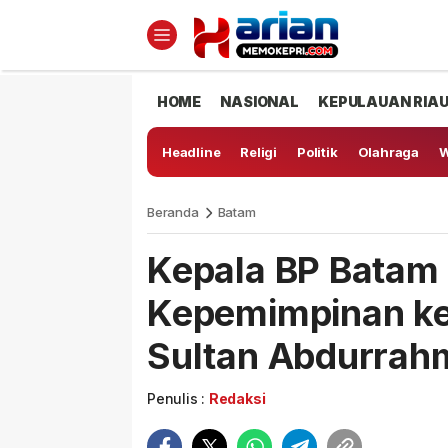
HOME
NASIONAL
KEPULAUAN RIA
Headline
Religi
Politik
Olahraga
W
Beranda
Batam
Kepala BP Batam 
Kepemimpinan k
Sultan Abdurrah
Penulis :
Redaksi