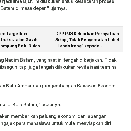
jadi lima lajur, ini dilakukan untuk kelancaran proses
Batam di masa depan” ujarnya.
am Targetkan
DPP PJS Keluarkan Pernyataan
truksi Jalan Gajah
Sikap, Tolak Penyematan Label
ampung Satu Bulan
“Londo Ireng” kepada
Wartawan
g Nadim Batam, yang saat ini tengah dikerjakan. Tidak
ngun, tapi juga tengah dilakukan revitalisasi terminal
uhan Batu Ampar dan pengembangan Kawasan Ekonomi
onal di Kota Batam,” ucapnya.
 akan memberikan peluang ekonomi dan lapangan
ngajak para mahasiswa untuk mulai menyiapkan diri