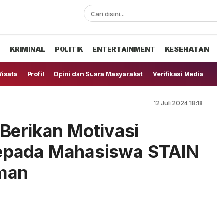
U
KRIMINAL
POLITIK
ENTERTAINMENT
KESEHATAN
isata
Profil
Opini dan Suara Masyarakat
Verifikasi Media
12 Juli 2024 18:18
Berikan Motivasi
epada Mahasiswa STAIN
man