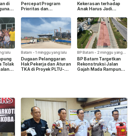
an di
Percepat Program
Kekerasan terhadap
gunan
Prioritas dan
Anak Harus Jadi
Tingkatkan Kualitas
Gerakan Bersama
Pelayanan Publik
ng lalu
Batam
-
1 minggu yang lalu
BP Batam
-
2 minggu yang
lalu
mpung
Dugaan Pelanggaran
BP Batam Targetkan
 Tolak
Hak Pekerja dan Aturan
Rekonstruksi Jalan
Jalan
TKA di Proyek PLTU-
Gajah Mada Rampung
s
PLTS Batam Senilai
Satu Bulan
Jaga
Rp48 Triliun