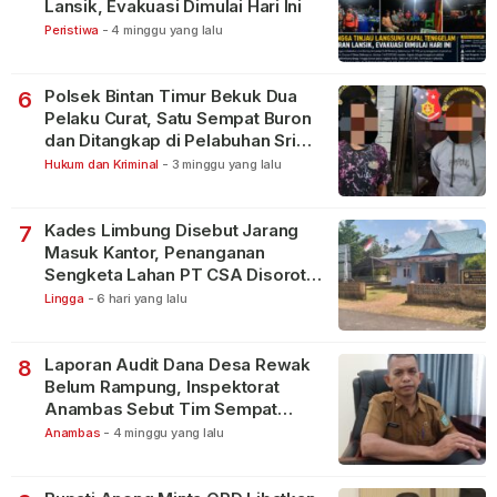
Lansik, Evakuasi Dimulai Hari Ini
Peristiwa
-
4 minggu yang lalu
Polsek Bintan Timur Bekuk Dua
6
Pelaku Curat, Satu Sempat Buron
dan Ditangkap di Pelabuhan Sri
Bintan Pura
Hukum dan Kriminal
-
3 minggu yang lalu
Kades Limbung Disebut Jarang
7
Masuk Kantor, Penanganan
Sengketa Lahan PT CSA Disorot
Warga
Lingga
-
6 hari yang lalu
Laporan Audit Dana Desa Rewak
8
Belum Rampung, Inspektorat
Anambas Sebut Tim Sempat
Terbagi Tangani Kasus Lain
Anambas
-
4 minggu yang lalu