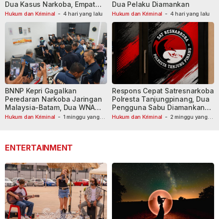
Dua Kasus Narkoba, Empat
Dua Pelaku Diamankan
Tersangka Dibekuk
Hukum dan Kriminal
-
4 hari yang lalu
Hukum dan Kriminal
-
4 hari yang lalu
BNNP Kepri Gagalkan
Respons Cepat Satresnarkoba
Peredaran Narkoba Jaringan
Polresta Tanjungpinang, Dua
Malaysia-Batam, Dua WNA
Pengguna Sabu Diamankan
Masih Diburu
Usai Dilaporkan ke Call Center
Hukum dan Kriminal
-
1 minggu yang
Hukum dan Kriminal
-
2 minggu yang
lalu
lalu
110
ENTERTAINMENT