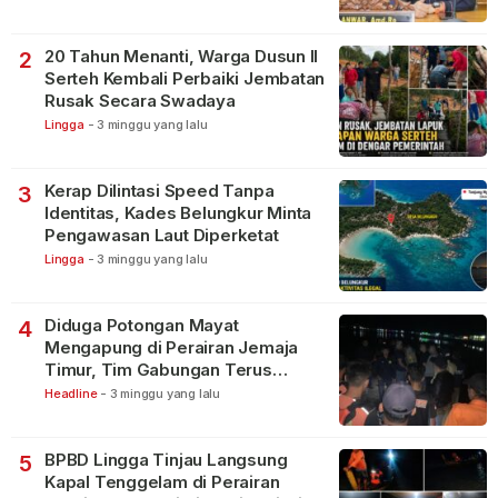
20 Tahun Menanti, Warga Dusun II
2
Serteh Kembali Perbaiki Jembatan
Rusak Secara Swadaya
Lingga
-
3 minggu yang lalu
Kerap Dilintasi Speed Tanpa
3
Identitas, Kades Belungkur Minta
Pengawasan Laut Diperketat
Lingga
-
3 minggu yang lalu
Diduga Potongan Mayat
4
Mengapung di Perairan Jemaja
Timur, Tim Gabungan Terus
Lakukan Pencarian
Headline
-
3 minggu yang lalu
BPBD Lingga Tinjau Langsung
5
Kapal Tenggelam di Perairan