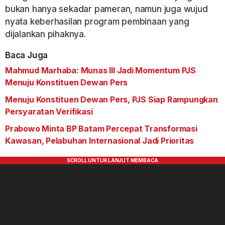
bukan hanya sekadar pameran, namun juga wujud
nyata keberhasilan program pembinaan yang
dijalankan pihaknya.
Baca Juga
Mahmud Marhaba: Munas III Jadi Momentum PJS
Menuju Konstituen Dewan Pers
Menuju Konstituen Dewan Pers, PJS Siap Rampungkan
Persyaratan Verifikasi
Prabowo Minta BP Batam Percepat Transformasi
Kawasan, Pelabuhan Internasional Jadi Prioritas