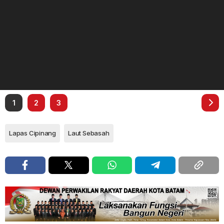
1
2
3
Lapas Cipinang
Laut Sebasah