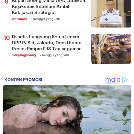
Bupati Aneng Minta OPD Libatkan
9
Kejaksaan Sebelum Ambil
Kebijakan Strategis
Anambas
-
3 minggu yang lalu
Dilantik Langsung Ketua Umum
10
DPP PJS di Jakarta, Dedi Utomo
Resmi Pimpin PJS Tanjungpinang-
Bintan
Tanjungpinang
-
2 minggu yang lalu