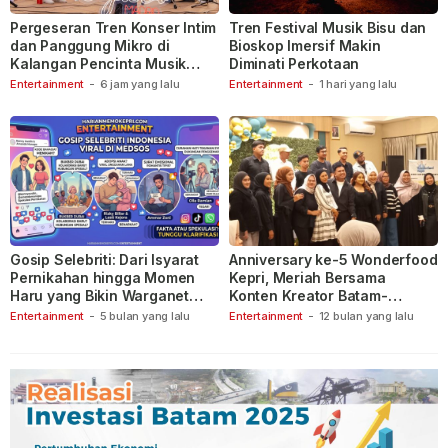
Pergeseran Tren Konser Intim
Tren Festival Musik Bisu dan
dan Panggung Mikro di
Bioskop Imersif Makin
Kalangan Pencinta Musik
Diminati Perkotaan
Indonesia
Entertainment
-
6 jam yang lalu
Entertainment
-
1 hari yang lalu
Gosip Selebriti: Dari Isyarat
Anniversary ke-5 Wonderfood
Pernikahan hingga Momen
Kepri, Meriah Bersama
Haru yang Bikin Warganet
Konten Kreator Batam-
Berspekulasi
Tanjungpinang
Entertainment
-
5 bulan yang lalu
Entertainment
-
12 bulan yang lalu