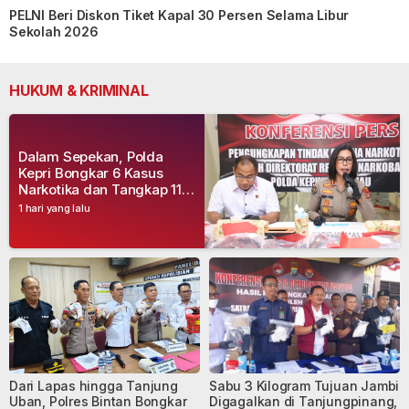
PELNI Beri Diskon Tiket Kapal 30 Persen Selama Libur
Sekolah 2026
HUKUM & KRIMINAL
Dalam Sepekan, Polda
Kepri Bongkar 6 Kasus
Narkotika dan Tangkap 11
Tersangka
1 hari yang lalu
Dari Lapas hingga Tanjung
Sabu 3 Kilogram Tujuan Jambi
Uban, Polres Bintan Bongkar
Digagalkan di Tanjungpinang,