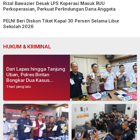
Rizal Bawazier Desak LPS Koperasi Masuk RUU
Perkoperasian, Perkuat Perlindungan Dana Anggota
PELNI Beri Diskon Tiket Kapal 30 Persen Selama Libur
Sekolah 2026
HUKUM & KRIMINAL
Dari Lapas hingga Tanjung
Uban, Polres Bintan
Bongkar Dua Kasus
Narkoba, Empat Tersangka
1 hari yang lalu
Dibekuk