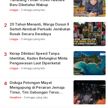
Baru Diketahui Wabup
Lingga
-
3 minggu yang lalu
20 Tahun Menanti, Warga Dusun II
2
Serteh Kembali Perbaiki Jembatan
Rusak Secara Swadaya
Lingga
-
3 minggu yang lalu
Kerap Dilintasi Speed Tanpa
3
Identitas, Kades Belungkur Minta
Pengawasan Laut Diperketat
Lingga
-
3 minggu yang lalu
Diduga Potongan Mayat
4
Mengapung di Perairan Jemaja
Timur, Tim Gabungan Terus
Lakukan Pencarian
Headline
-
3 minggu yang lalu