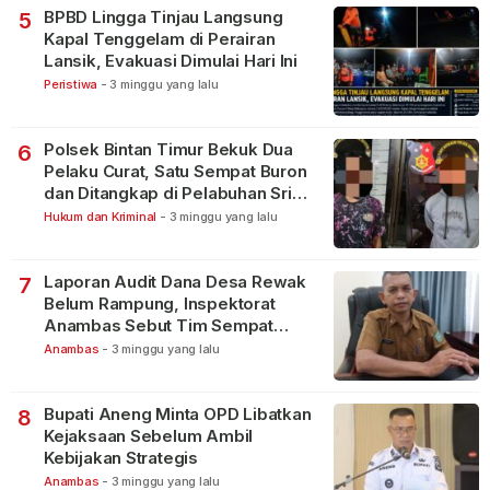
BPBD Lingga Tinjau Langsung
5
Kapal Tenggelam di Perairan
Lansik, Evakuasi Dimulai Hari Ini
Peristiwa
-
3 minggu yang lalu
Polsek Bintan Timur Bekuk Dua
6
Pelaku Curat, Satu Sempat Buron
dan Ditangkap di Pelabuhan Sri
Bintan Pura
Hukum dan Kriminal
-
3 minggu yang lalu
Laporan Audit Dana Desa Rewak
7
Belum Rampung, Inspektorat
Anambas Sebut Tim Sempat
Terbagi Tangani Kasus Lain
Anambas
-
3 minggu yang lalu
Bupati Aneng Minta OPD Libatkan
8
Kejaksaan Sebelum Ambil
Kebijakan Strategis
Anambas
-
3 minggu yang lalu