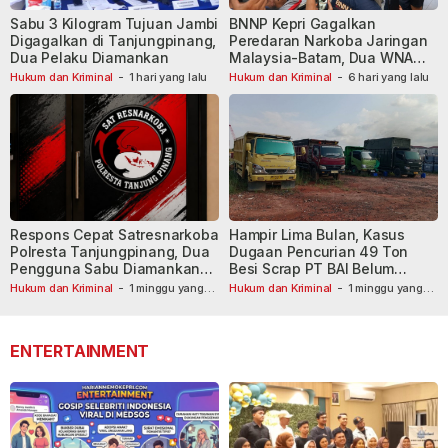
Sabu 3 Kilogram Tujuan Jambi
BNNP Kepri Gagalkan
Digagalkan di Tanjungpinang,
Peredaran Narkoba Jaringan
Dua Pelaku Diamankan
Malaysia-Batam, Dua WNA
Masih Diburu
Hukum dan Kriminal
-
1 hari yang lalu
Hukum dan Kriminal
-
6 hari yang lalu
Respons Cepat Satresnarkoba
Hampir Lima Bulan, Kasus
Polresta Tanjungpinang, Dua
Dugaan Pencurian 49 Ton
Pengguna Sabu Diamankan
Besi Scrap PT BAI Belum
Usai Dilaporkan ke Call Center
Tetapkan Tersangka
Hukum dan Kriminal
-
1 minggu yang
Hukum dan Kriminal
-
1 minggu yang
lalu
110
lalu
ENTERTAINMENT