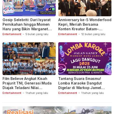
Gosip Selebriti: Dari Isyarat
Anniversary ke-5 Wonderfood
Pernikahan hingga Momen
Kepri, Meriah Bersama
Haru yang Bikin Warganet
Konten Kreator Batam-
Berspekulasi
Tanjungpinang
Entertainment
-
5 bulan yang lalu
Entertainment
-
12 bulan yang lalu
Film Believe Angkat Kisah
Tantang Suara Emasmu!
Prajurit TNI, Generasi Muda
Lomba Karaoke Dangdut
Diajak Teladani Nilai
Digelar di Warkop Jamel
Keberanian
Ganet
Entertainment
-
1 tahun yang lalu
Entertainment
-
1 tahun yang lalu