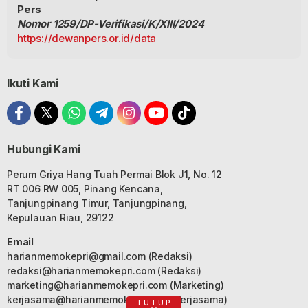
Pers
Nomor 1259/DP-Verifikasi/K/XIII/2024
https://dewanpers.or.id/data
Ikuti Kami
Hubungi Kami
Perum Griya Hang Tuah Permai Blok J1, No. 12
RT 006 RW 005, Pinang Kencana,
Tanjungpinang Timur, Tanjungpinang,
Kepulauan Riau, 29122
Email
harianmemokepri@gmail.com
(Redaksi)
redaksi@harianmemokepri.com
(Redaksi)
marketing@harianmemokepri.com
(Marketing)
kerjasama@harianmemokepri.com
(Kerjasama)
TUTUP