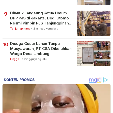
Dilantik Langsung Ketua Umum
9
DPP PJS di Jakarta, Dedi Utomo
Resmi Pimpin PJS Tanjungpinang-
Bintan
Tanjungpinang
-
2 minggu yang lalu
Diduga Gusur Lahan Tanpa
10
Musyawarah, PT CSA Dikeluhkan
Warga Desa Limbung
Lingga
-
1 minggu yang lalu