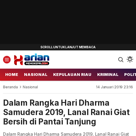
HOME
NASIONAL
KEPULAUAN RIAU
KRIMINAL
POLI
Beranda
Nasional
14 Januari 2019 23:16
Dalam Rangka Hari Dharma
Samudera 2019, Lanal Ranai Giat
Bersih di Pantai Tanjung
Dalam Rangka Hari Dharma Samudera 2019, Lanal Ranai Giat