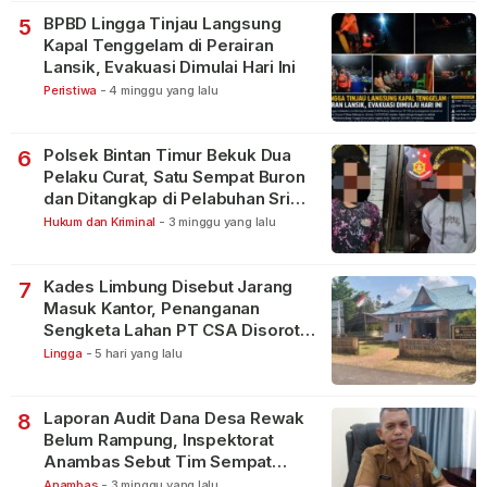
BPBD Lingga Tinjau Langsung
5
Kapal Tenggelam di Perairan
Lansik, Evakuasi Dimulai Hari Ini
Peristiwa
-
4 minggu yang lalu
Polsek Bintan Timur Bekuk Dua
6
Pelaku Curat, Satu Sempat Buron
dan Ditangkap di Pelabuhan Sri
Bintan Pura
Hukum dan Kriminal
-
3 minggu yang lalu
Kades Limbung Disebut Jarang
7
Masuk Kantor, Penanganan
Sengketa Lahan PT CSA Disorot
Warga
Lingga
-
5 hari yang lalu
Laporan Audit Dana Desa Rewak
8
Belum Rampung, Inspektorat
Anambas Sebut Tim Sempat
Terbagi Tangani Kasus Lain
Anambas
-
3 minggu yang lalu