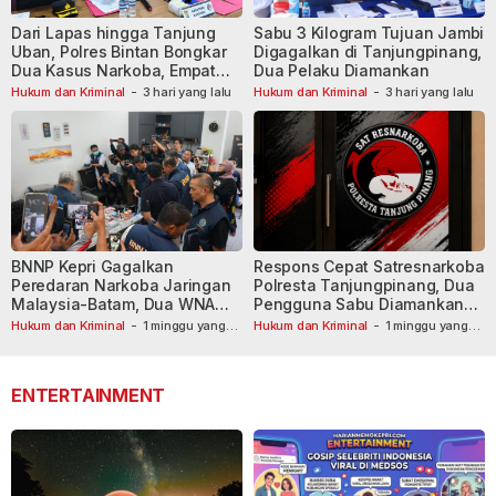
Dari Lapas hingga Tanjung
Sabu 3 Kilogram Tujuan Jambi
Uban, Polres Bintan Bongkar
Digagalkan di Tanjungpinang,
Dua Kasus Narkoba, Empat
Dua Pelaku Diamankan
Tersangka Dibekuk
Hukum dan Kriminal
-
3 hari yang lalu
Hukum dan Kriminal
-
3 hari yang lalu
BNNP Kepri Gagalkan
Respons Cepat Satresnarkoba
Peredaran Narkoba Jaringan
Polresta Tanjungpinang, Dua
Malaysia-Batam, Dua WNA
Pengguna Sabu Diamankan
Masih Diburu
Usai Dilaporkan ke Call Center
Hukum dan Kriminal
-
1 minggu yang
Hukum dan Kriminal
-
1 minggu yang
lalu
lalu
110
ENTERTAINMENT