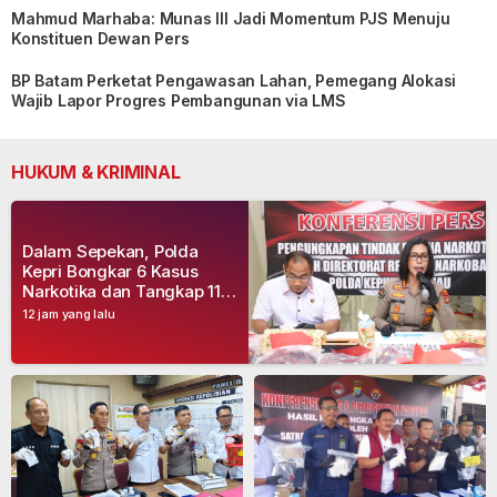
Mahmud Marhaba: Munas III Jadi Momentum PJS Menuju
Konstituen Dewan Pers
BP Batam Perketat Pengawasan Lahan, Pemegang Alokasi
Wajib Lapor Progres Pembangunan via LMS
HUKUM & KRIMINAL
Dalam Sepekan, Polda
Kepri Bongkar 6 Kasus
Narkotika dan Tangkap 11
Tersangka
12 jam yang lalu