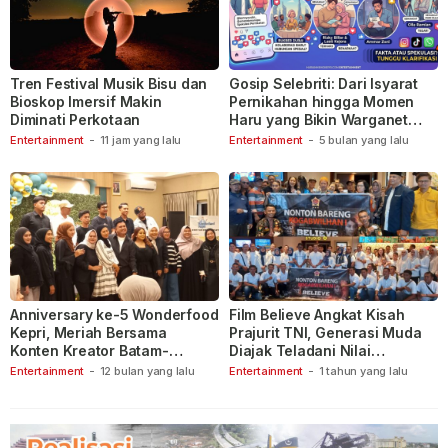
Tren Festival Musik Bisu dan
Gosip Selebriti: Dari Isyarat
Bioskop Imersif Makin
Pernikahan hingga Momen
Diminati Perkotaan
Haru yang Bikin Warganet
Berspekulasi
Entertainment
-
11 jam yang lalu
Entertainment
-
5 bulan yang lalu
Anniversary ke-5 Wonderfood
Film Believe Angkat Kisah
Kepri, Meriah Bersama
Prajurit TNI, Generasi Muda
Konten Kreator Batam-
Diajak Teladani Nilai
Tanjungpinang
Keberanian
Entertainment
-
12 bulan yang lalu
Entertainment
-
1 tahun yang lalu