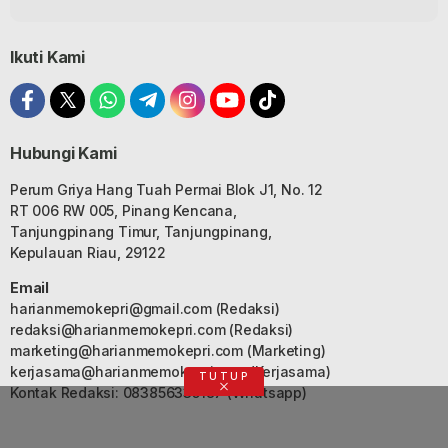
Ikuti Kami
Hubungi Kami
Perum Griya Hang Tuah Permai Blok J1, No. 12
RT 006 RW 005, Pinang Kencana,
Tanjungpinang Timur, Tanjungpinang,
Kepulauan Riau, 29122
Email
harianmemokepri@gmail.com
(Redaksi)
redaksi@harianmemokepri.com
(Redaksi)
marketing@harianmemokepri.com
(Marketing)
kerjasama@harianmemokepri.com
(Kerjasama)
TUTUP
Kontak Redaksi: 083856335187 (Whatsapp)