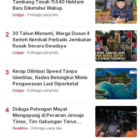
Tambang Timah 11.540 Hektare
Baru Diketahui Wabup
Lingga
-
3 minggu yang lalu
20 Tahun Menanti, Warga Dusun II
2
Serteh Kembali Perbaiki Jembatan
Rusak Secara Swadaya
Lingga
-
3 minggu yang lalu
Kerap Dilintasi Speed Tanpa
3
Identitas, Kades Belungkur Minta
Pengawasan Laut Diperketat
Lingga
-
3 minggu yang lalu
Diduga Potongan Mayat
4
Mengapung di Perairan Jemaja
Timur, Tim Gabungan Terus
Lakukan Pencarian
Headline
-
3 minggu yang lalu