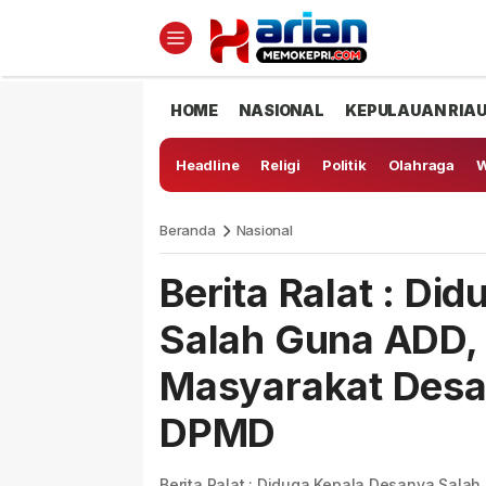
HOME
NASIONAL
KEPULAUAN RIA
Headline
Religi
Politik
Olahraga
W
Beranda
Nasional
Berita Ralat : Di
Salah Guna ADD, 
Masyarakat Desa
DPMD
Berita Ralat : Diduga Kepala Desanya Sala