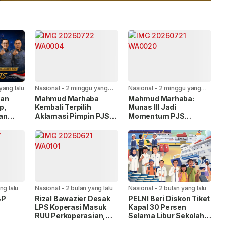
yang lalu
Nasional
-
2 minggu yang
Nasional
-
2 minggu yang
lalu
lalu
kan
Mahmud Marhaba
Mahmud Marhaba:
p,
Kembali Terpilih
Munas III Jadi
an
Aklamasi Pimpin PJS
Momentum PJS
ng”
Periode 2026–2027
Menuju Konstituen
an
Dewan Pers
ng lalu
Nasional
-
2 bulan yang lalu
Nasional
-
2 bulan yang lalu
BP
Rizal Bawazier Desak
PELNI Beri Diskon Tiket
LPS Koperasi Masuk
Kapal 30 Persen
RUU Perkoperasian,
Selama Libur Sekolah
uhan
Perkuat Perlindungan
2026