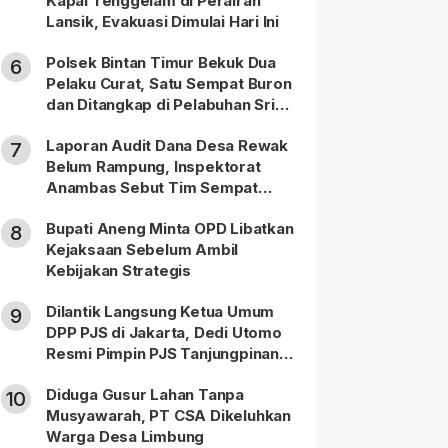
Kapal Tenggelam di Perairan
Lansik, Evakuasi Dimulai Hari Ini
Polsek Bintan Timur Bekuk Dua
6
Pelaku Curat, Satu Sempat Buron
dan Ditangkap di Pelabuhan Sri
Bintan Pura
Laporan Audit Dana Desa Rewak
7
Belum Rampung, Inspektorat
Anambas Sebut Tim Sempat
Terbagi Tangani Kasus Lain
Bupati Aneng Minta OPD Libatkan
8
Kejaksaan Sebelum Ambil
Kebijakan Strategis
Dilantik Langsung Ketua Umum
9
DPP PJS di Jakarta, Dedi Utomo
Resmi Pimpin PJS Tanjungpinang-
Bintan
Diduga Gusur Lahan Tanpa
10
Musyawarah, PT CSA Dikeluhkan
Warga Desa Limbung