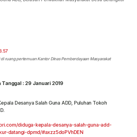
t di ruang pertemuan Kantor Dinas Pemberdayaan Masyarakat
a Tanggal : 29 Januari 2019
epala Desanya Salah Guna ADD, Puluhan Tokoh
D.
pri.com/diduga-kepala-desanya-salah-guna-add-
gkur-datangi-dpmd/#axzz5doPVhDEN