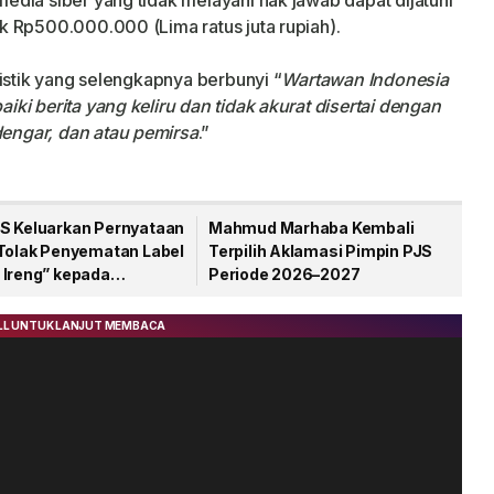
dia siber yang tidak melayani hak jawab dapat dijatuhi
 Rp500.000.000 (Lima ratus juta rupiah).
istik yang selengkapnya berbunyi “
Wartawan Indonesia
ki berita yang keliru dan tidak akurat disertai dengan
engar, dan atau pemirsa
.”
S Keluarkan Pernyataan
Mahmud Marhaba Kembali
 Tolak Penyematan Label
Terpilih Aklamasi Pimpin PJS
 Ireng” kepada
Periode 2026–2027
wan