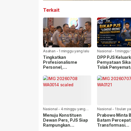
Terkait
Asahan
-
1 minggu yang lalu
Nasional
-
1 minggu 
Tingkatkan
DPP PJS Keluar
Profesionalisme
Pernyataan Sika
Personel,
Tolak Penyemat
Kapolrestabes Medan
Label “Londo Ire
Ikuti Penyuluhan
kepada Wartaw
Hukum di Polda Sumut
Nasional
-
4 minggu yang
Nasional
-
1 bulan ya
lalu
Menuju Konstituen
Prabowo Minta 
Dewan Pers, PJS Siap
Batam Percepat
Rampungkan
Transformasi
Persyaratan Verifikasi
Kawasan, Pelab