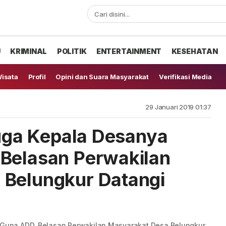
U
KRIMINAL
POLITIK
ENTERTAINMENT
KESEHATAN
isata
Profil
Opini dan Suara Masyarakat
Verifikasi Media
29 Januari 2019 01:37
duga Kepala Desanya
Belasan Perwakilan
 Belungkur Datangi
h Guna ADD, Belasan Perwakilan Masyarakat Desa Belungkur