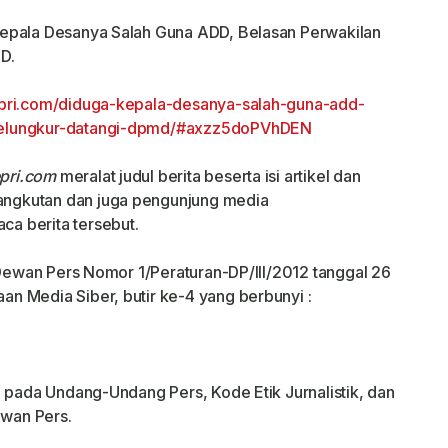
epala Desanya Salah Guna ADD, Belasan Perwakilan
D.
pri.com/diduga-kepala-desanya-salah-guna-add-
belungkur-datangi-dpmd/#axzz5doPVhDEN
pri.com
meralat judul berita beserta isi artikel dan
ngkutan dan juga pengunjung media
a berita tersebut.
 Dewan Pers Nomor 1/Peraturan-DP/III/2012 tanggal 26
 Media Siber, butir ke-4 yang berbunyi :
u pada Undang-Undang Pers, Kode Etik Jurnalistik, dan
wan Pers.