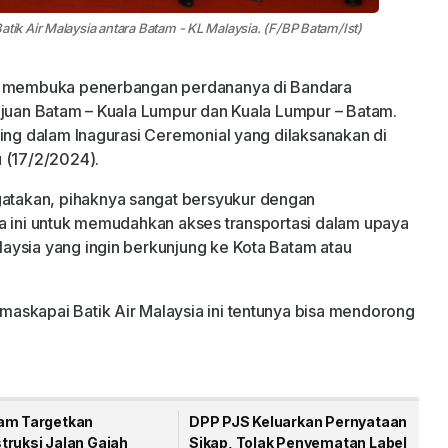
k Air Malaysia antara Batam - KL Malaysia. (F/BP Batam/Ist)
mi membuka penerbangan perdananya di Bandara
ujuan Batam – Kuala Lumpur dan Kuala Lumpur – Batam.
hing dalam Inagurasi Ceremonial yang dilaksanakan di
 (17/2/2024).
takan, pihaknya sangat bersyukur dengan
a ini untuk memudahkan akses transportasi dalam upaya
aysia yang ingin berkunjung ke Kota Batam atau
askapai Batik Air Malaysia ini tentunya bisa mendorong
am Targetkan
DPP PJS Keluarkan Pernyataan
truksi Jalan Gajah
Sikap, Tolak Penyematan Label