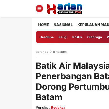
HOME
NASIONAL
KEPULAUAN RIA
Headline
Religi
Politik
Olahraga
W
Beranda
BP Batam
Batik Air Malays
Penerbangan Bat
Dorong Pertumbu
Batam
Penulis :
Redaksi