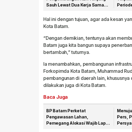
Sauh Lewat Dua Kerja Sama
Period
Strategis
Hal ini dengan tujuan, agar ada kesan 
Kota Batam.
“Dengan demikian, tentunya akan membu
Batam juga kita bangun supaya penerbang
bertambah,” tuturnya.
Ia menambahkan, pembangunan infrastruk
Forkopimda Kota Batam, Muhammad Rud
pembangunan di daerah lain, khususnya d
dilakukan juga di Kota Batam.
Baca Juga
BP Batam Perketat
Menuju
Pengawasan Lahan,
Pers, 
Pemegang Alokasi Wajib Lapor
Persyar
Progres Pembangunan via LMS