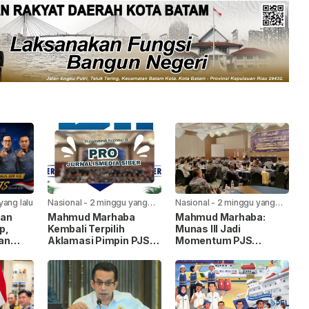
yang lalu
Nasional
-
2 minggu yang
Nasional
-
2 minggu yang
lalu
lalu
kan
Mahmud Marhaba
Mahmud Marhaba:
p,
Kembali Terpilih
Munas III Jadi
an
Aklamasi Pimpin PJS
Momentum PJS
ng”
Periode 2026–2027
Menuju Konstituen
an
Dewan Pers