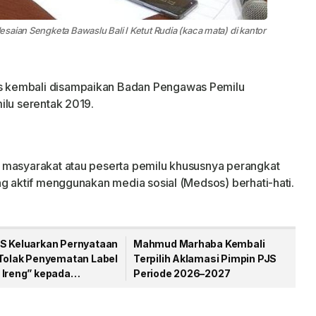
saian Sengketa Bawaslu Bali I Ketut Rudia (kaca mata) di kantor
 kembali disampaikan Badan Pengawas Pemilu
ilu serentak 2019.
 masyarakat atau peserta pemilu khususnya perangkat
ng aktif menggunakan media sosial (Medsos) berhati-hati.
S Keluarkan Pernyataan
Mahmud Marhaba Kembali
 Tolak Penyematan Label
Terpilih Aklamasi Pimpin PJS
 Ireng” kepada
Periode 2026–2027
wan