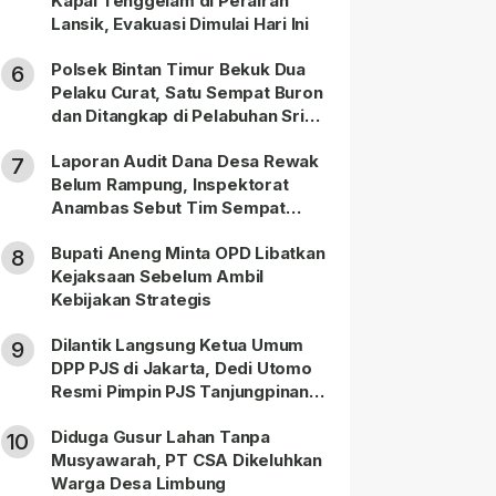
Kapal Tenggelam di Perairan
Lansik, Evakuasi Dimulai Hari Ini
Polsek Bintan Timur Bekuk Dua
6
Pelaku Curat, Satu Sempat Buron
dan Ditangkap di Pelabuhan Sri
Bintan Pura
Laporan Audit Dana Desa Rewak
7
Belum Rampung, Inspektorat
Anambas Sebut Tim Sempat
Terbagi Tangani Kasus Lain
Bupati Aneng Minta OPD Libatkan
8
Kejaksaan Sebelum Ambil
Kebijakan Strategis
Dilantik Langsung Ketua Umum
9
DPP PJS di Jakarta, Dedi Utomo
Resmi Pimpin PJS Tanjungpinang-
Bintan
Diduga Gusur Lahan Tanpa
10
Musyawarah, PT CSA Dikeluhkan
Warga Desa Limbung