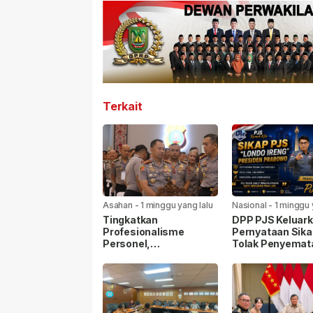
Terkait
Asahan
-
1 minggu yang lalu
Nasional
-
1 minggu 
Tingkatkan
DPP PJS Keluar
Profesionalisme
Pernyataan Sika
Personel,
Tolak Penyemat
Kapolrestabes Medan
Label “Londo Ire
Ikuti Penyuluhan
kepada Wartaw
Hukum di Polda Sumut