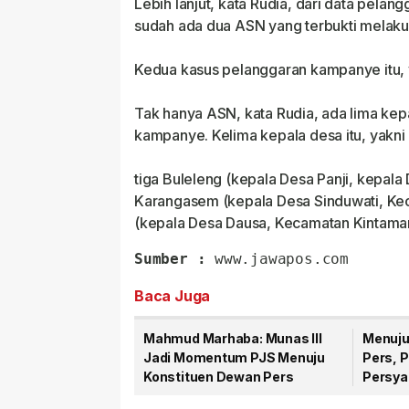
Lebih lanjut, kata Rudia, dari data pela
sudah ada dua ASN yang terbukti melak
Kedua kasus pelanggaran kampanye itu, 
Tak hanya ASN, kata Rudia, ada lima kep
kampanye. Kelima kepala desa itu, yakn
tiga Buleleng (kepala Desa Panji, kepala
Karangasem (kepala Desa Sinduwati, Kec
(kepala Desa Dausa, Kecamatan Kintaman
Sumber :
 www.jawapos.com
Baca Juga
Mahmud Marhaba: Munas III
Menuju
Jadi Momentum PJS Menuju
Pers, 
Konstituen Dewan Pers
Persyar