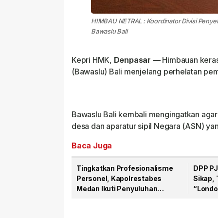
HIMBAU NETRAL : Koordinator Divisi Penyele
Bawaslu Bali
Kepri HMK,
Denpasar —
Himbauan keras
(Bawaslu) Bali menjelang perhelatan pem
Bawaslu Bali kembali mengingatkan agar
desa dan aparatur sipil Negara (ASN) ya
Baca Juga
Tingkatkan Profesionalisme
DPP PJ
Personel, Kapolrestabes
Sikap,
Medan Ikuti Penyuluhan
“Londo
Hukum di Polda Sumut
Warta