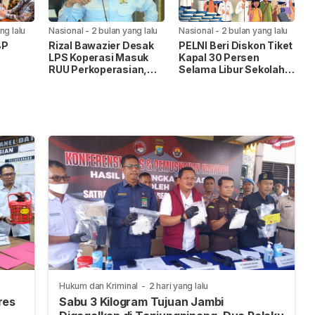
ng lalu
Nasional
-
2 bulan yang lalu
Nasional
-
2 bulan yang lalu
BP
Rizal Bawazier Desak
PELNI Beri Diskon Tiket
LPS Koperasi Masuk
Kapal 30 Persen
RUU Perkoperasian,
Selama Libur Sekolah
uhan
Perkuat Perlindungan
2026
di
Dana Anggota
Hukum dan Kriminal
-
2 hari yang lalu
res
Sabu 3 Kilogram Tujuan Jambi