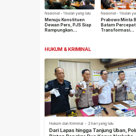
Nasional
-
1 bulan yang lalu
Nasional
-
1 bulan ya
Menuju Konstituen
Prabowo Minta 
Dewan Pers, PJS Siap
Batam Percepat
Rampungkan
Transformasi
Persyaratan Verifikasi
Kawasan, Pelab
Internasional Ja
Prioritas
HUKUM & KRIMINAL
Hukum dan Kriminal
-
2 hari yang lalu
Dari Lapas hingga Tanjung Uban, Pol