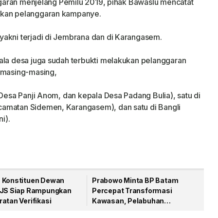
nggaran menjelang Pemilu 2019, pihak Bawaslu mencatat
ukan pelanggaran kampanye.
yakni terjadi di Jembrana dan di Karangasem.
ala desa juga sudah terbukti melakukan pelanggaran
i masing-masing,
 Desa Panji Anom, dan kepala Desa Padang Bulia), satu di
amatan Sidemen, Karangasem), dan satu di Bangli
i).
 Konstituen Dewan
Prabowo Minta BP Batam
PJS Siap Rampungkan
Percepat Transformasi
atan Verifikasi
Kawasan, Pelabuhan
Internasional Jadi Prioritas