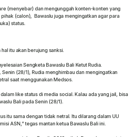
, share (menyebar) dan mengunggah konten-konten yang
pihak (calon), Bawaslu juga mengingatkan agar para
uka) status.
 hal itu akan berujung sanksi.
nyelesaian Sengketa Bawaslu Bali Ketut Rudia.
lu, Senin (28/1), Rudia menghimbau dan mengingatkan
netral saat menggunakan Medsos.
alam like status di media social. Kalau ada yang jail, bisa
awaslu Bali pada Senin (28/1).
tus itu sama dengan tidak netral. Itu dilarang dalam UU
omisi ASN,” tegas mantan ketua Bawaslu Bali ini.