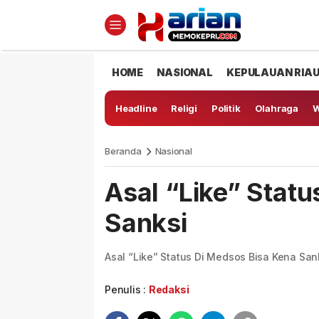
HOME
NASIONAL
KEPULAUAN RIA
Headline
Religi
Politik
Olahraga
W
Beranda
Nasional
Asal “Like” Stat
Sanksi
Asal “Like” Status Di Medsos Bisa Kena San
Penulis :
Redaksi