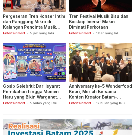
Pergeseran Tren Konser Intim
Tren Festival Musik Bisu dan
dan Panggung Mikro di
Bioskop Imersif Makin
Kalangan Pencinta Musik
Diminati Perkotaan
Indonesia
Entertainment
-
5 jam yang lalu
Entertainment
-
1 hari yang lalu
Gosip Selebriti: Dari Isyarat
Anniversary ke-5 Wonderfood
Pernikahan hingga Momen
Kepri, Meriah Bersama
Haru yang Bikin Warganet
Konten Kreator Batam-
Berspekulasi
Tanjungpinang
Entertainment
-
5 bulan yang lalu
Entertainment
-
12 bulan yang lalu