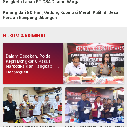
Sengketa Lahan PT CSA Disorot Warga
Kurang dari 90 Hari, Gedung Koperasi Merah Putih di Desa
Penaah Rampung Dibangun
HUKUM & KRIMINAL
Dalam Sepekan, Polda
Kepri Bongkar 6 Kasus
Narkotika dan Tangkap 11
Tersangka
1 hari yang lalu