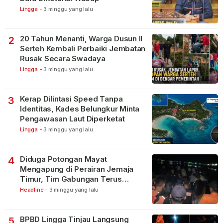
Lingga
-
3 minggu yang lalu
20 Tahun Menanti, Warga Dusun II
2
Serteh Kembali Perbaiki Jembatan
Rusak Secara Swadaya
Lingga
-
3 minggu yang lalu
Kerap Dilintasi Speed Tanpa
3
Identitas, Kades Belungkur Minta
Pengawasan Laut Diperketat
Lingga
-
3 minggu yang lalu
Diduga Potongan Mayat
4
Mengapung di Perairan Jemaja
Timur, Tim Gabungan Terus
Lakukan Pencarian
Headline
-
3 minggu yang lalu
BPBD Lingga Tinjau Langsung
5