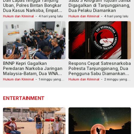
Dari Lapas hingga Tanjung
Sabu 3 Kilogram Tujuan Jambi
Uban, Polres Bintan Bongkar
Digagalkan di Tanjungpinang,
Dua Kasus Narkoba, Empat
Dua Pelaku Diamankan
Tersangka Dibekuk
Hukum dan Kriminal
-
4 hari yang lalu
Hukum dan Kriminal
-
4 hari yang lalu
BNNP Kepri Gagalkan
Respons Cepat Satresnarkoba
Peredaran Narkoba Jaringan
Polresta Tanjungpinang, Dua
Malaysia-Batam, Dua WNA
Pengguna Sabu Diamankan
Masih Diburu
Usai Dilaporkan ke Call Center
Hukum dan Kriminal
-
1 minggu yang
Hukum dan Kriminal
-
2 minggu yang
lalu
lalu
110
ENTERTAINMENT