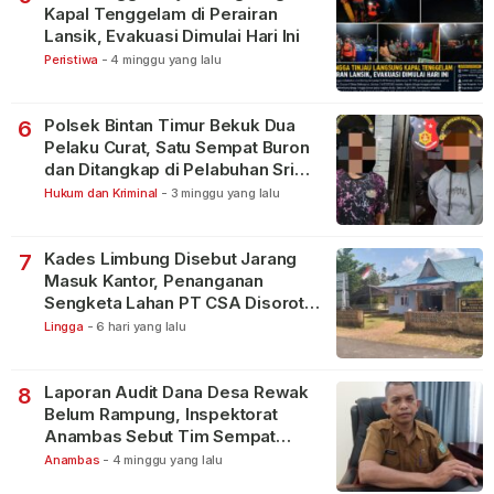
Kapal Tenggelam di Perairan
Lansik, Evakuasi Dimulai Hari Ini
Peristiwa
-
4 minggu yang lalu
Polsek Bintan Timur Bekuk Dua
6
Pelaku Curat, Satu Sempat Buron
dan Ditangkap di Pelabuhan Sri
Bintan Pura
Hukum dan Kriminal
-
3 minggu yang lalu
Kades Limbung Disebut Jarang
7
Masuk Kantor, Penanganan
Sengketa Lahan PT CSA Disorot
Warga
Lingga
-
6 hari yang lalu
Laporan Audit Dana Desa Rewak
8
Belum Rampung, Inspektorat
Anambas Sebut Tim Sempat
Terbagi Tangani Kasus Lain
Anambas
-
4 minggu yang lalu