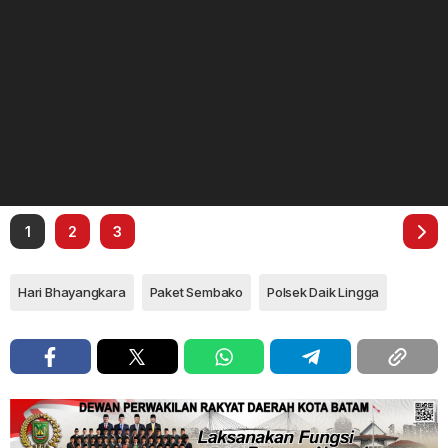
1
2
3
Hari Bhayangkara
Paket Sembako
Polsek Daik Lingga