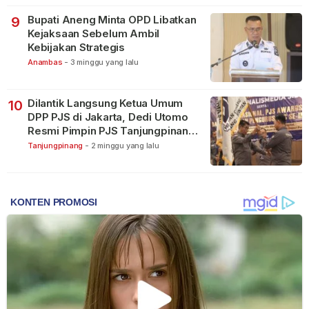
Bupati Aneng Minta OPD Libatkan
9
Kejaksaan Sebelum Ambil
Kebijakan Strategis
Anambas
-
3 minggu yang lalu
Dilantik Langsung Ketua Umum
10
DPP PJS di Jakarta, Dedi Utomo
Resmi Pimpin PJS Tanjungpinang-
Bintan
Tanjungpinang
-
2 minggu yang lalu