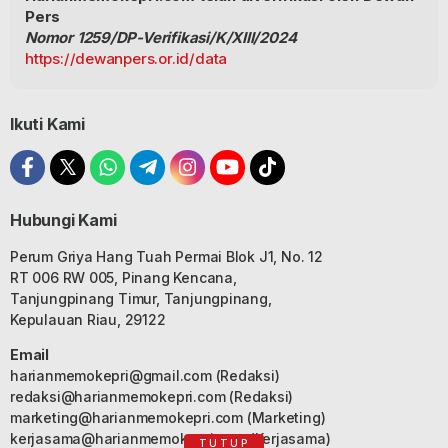
Pers
Nomor 1259/DP-Verifikasi/K/XIII/2024
https://dewanpers.or.id/data
Ikuti Kami
Hubungi Kami
Perum Griya Hang Tuah Permai Blok J1, No. 12
RT 006 RW 005, Pinang Kencana,
Tanjungpinang Timur, Tanjungpinang,
Kepulauan Riau, 29122
Email
harianmemokepri@gmail.com
(Redaksi)
redaksi@harianmemokepri.com
(Redaksi)
marketing@harianmemokepri.com
(Marketing)
kerjasama@harianmemokepri.com
(Kerjasama)
TUTUP