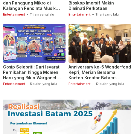
dan Panggung Mikro di
Bioskop Imersif Makin
Kalangan Pencinta Musik
Diminati Perkotaan
Indonesia
Entertainment
-
11 jam yang lalu
Entertainment
-
1 hari yang lalu
Gosip Selebriti: Dari Isyarat
Anniversary ke-5 Wonderfood
Pernikahan hingga Momen
Kepri, Meriah Bersama
Haru yang Bikin Warganet
Konten Kreator Batam-
Berspekulasi
Tanjungpinang
Entertainment
-
5 bulan yang lalu
Entertainment
-
12 bulan yang lalu