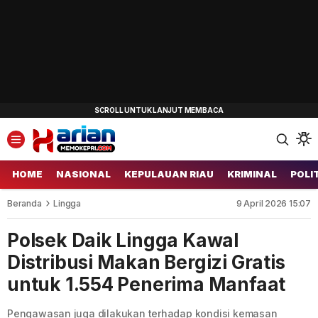
HOME
NASIONAL
KEPULAUAN RIAU
KRIMINAL
POLI
Beranda
Lingga
9 April 2026 15:07
Polsek Daik Lingga Kawal
Distribusi Makan Bergizi Gratis
untuk 1.554 Penerima Manfaat
Pengawasan juga dilakukan terhadap kondisi kemasan