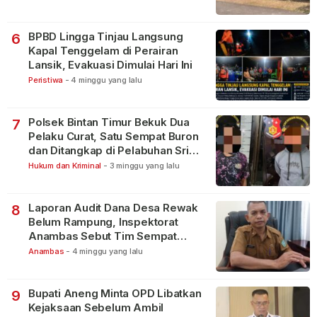
BPBD Lingga Tinjau Langsung
6
Kapal Tenggelam di Perairan
Lansik, Evakuasi Dimulai Hari Ini
Peristiwa
-
4 minggu yang lalu
Polsek Bintan Timur Bekuk Dua
7
Pelaku Curat, Satu Sempat Buron
dan Ditangkap di Pelabuhan Sri
Bintan Pura
Hukum dan Kriminal
-
3 minggu yang lalu
Laporan Audit Dana Desa Rewak
8
Belum Rampung, Inspektorat
Anambas Sebut Tim Sempat
Terbagi Tangani Kasus Lain
Anambas
-
4 minggu yang lalu
Bupati Aneng Minta OPD Libatkan
9
Kejaksaan Sebelum Ambil