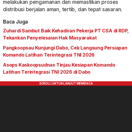
melakukan pengamanan dan memastikan proses
distribusi berjalan aman, tertib, dan tepat sasaran.
Baca Juga
Zuhardi Sambut Baik Kehadiran Pekerja PT CSA di RDP,
Tekankan Penyelesaian Hak Masyarakat
Pangkoopsau Kunjungi Dabo, Cek Langsung Persiapan
Komando Latihan Terintegrasi TNI 2026
Asops Kaskoopsudnas Tinjau Kesiapan Komando
Latihan Terintegrasi TNI 2026 di Dabo