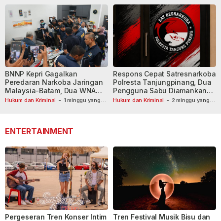
BNNP Kepri Gagalkan
Respons Cepat Satresnarkoba
Peredaran Narkoba Jaringan
Polresta Tanjungpinang, Dua
Malaysia-Batam, Dua WNA
Pengguna Sabu Diamankan
Masih Diburu
Usai Dilaporkan ke Call Center
Hukum dan Kriminal
-
1 minggu yang
Hukum dan Kriminal
-
2 minggu yang
lalu
lalu
110
ENTERTAINMENT
Pergeseran Tren Konser Intim
Tren Festival Musik Bisu dan