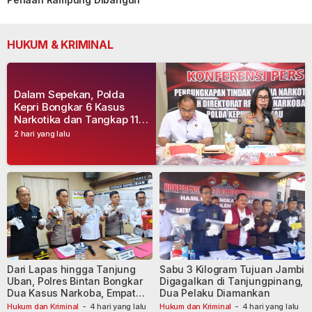
HUKUM & KRIMINAL
Dalam Sepekan, Polda
Kepri Bongkar 6 Kasus
Narkotika dan Tangkap 11
Tersangka
2 hari yang lalu
Dari Lapas hingga Tanjung
Sabu 3 Kilogram Tujuan Jambi
Uban, Polres Bintan Bongkar
Digagalkan di Tanjungpinang,
Dua Kasus Narkoba, Empat
Dua Pelaku Diamankan
Tersangka Dibekuk
Hukum dan Kriminal
-
4 hari yang lalu
Hukum dan Kriminal
-
4 hari yang lalu