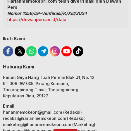
Harianmemokepri.com telah diverifikasi oleh Dewan
Pers
Nomor 1259/DP-Verifikasi/K/XIII/2024
https://dewanpers.or.id/data
Ikuti Kami
Hubungi Kami
Perum Griya Hang Tuah Permai Blok J1, No. 12
RT 006 RW 005, Pinang Kencana,
Tanjungpinang Timur, Tanjungpinang,
Kepulauan Riau, 29122
Email
harianmemokepri@gmail.com
(Redaksi)
redaksi@harianmemokepri.com
(Redaksi)
marketing@harianmemokepri.com
(Marketing)
kerjasama@harianmemokepri.com
(Kerjasama)