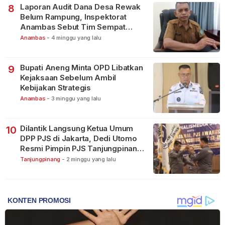
Laporan Audit Dana Desa Rewak
8
Belum Rampung, Inspektorat
Anambas Sebut Tim Sempat
Terbagi Tangani Kasus Lain
Anambas
-
4 minggu yang lalu
Bupati Aneng Minta OPD Libatkan
9
Kejaksaan Sebelum Ambil
Kebijakan Strategis
Anambas
-
3 minggu yang lalu
Dilantik Langsung Ketua Umum
10
DPP PJS di Jakarta, Dedi Utomo
Resmi Pimpin PJS Tanjungpinang-
Bintan
Tanjungpinang
-
2 minggu yang lalu