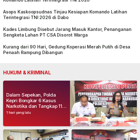
Asops Kaskoopsudnas Tinjau Kesiapan Komando Latihan
Terintegrasi TNI 2026 di Dabo
Kades Limbung Disebut Jarang Masuk Kantor, Penanganan
Sengketa Lahan PT CSA Disorot Warga
Kurang dari 90 Hari, Gedung Koperasi Merah Putih di Desa
Penaah Rampung Dibangun
HUKUM & KRIMINAL
Dalam Sepekan, Polda
Kepri Bongkar 6 Kasus
Narkotika dan Tangkap 11
Tersangka
1 hari yang lalu