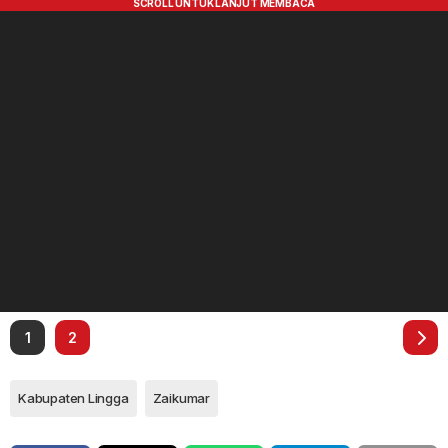
1
2
Kabupaten Lingga
Zaikumar