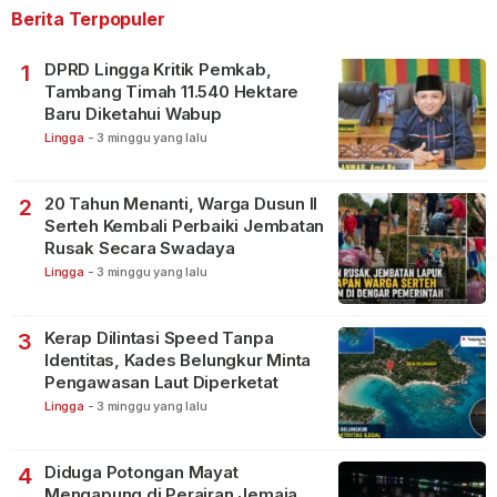
Berita Terpopuler
DPRD Lingga Kritik Pemkab,
1
Tambang Timah 11.540 Hektare
Baru Diketahui Wabup
Lingga
-
3 minggu yang lalu
20 Tahun Menanti, Warga Dusun II
2
Serteh Kembali Perbaiki Jembatan
Rusak Secara Swadaya
Lingga
-
3 minggu yang lalu
Kerap Dilintasi Speed Tanpa
3
Identitas, Kades Belungkur Minta
Pengawasan Laut Diperketat
Lingga
-
3 minggu yang lalu
Diduga Potongan Mayat
4
Mengapung di Perairan Jemaja