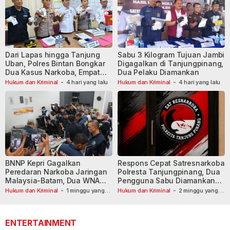
Dari Lapas hingga Tanjung
Sabu 3 Kilogram Tujuan Jambi
Uban, Polres Bintan Bongkar
Digagalkan di Tanjungpinang,
Dua Kasus Narkoba, Empat
Dua Pelaku Diamankan
Tersangka Dibekuk
Hukum dan Kriminal
-
4 hari yang lalu
Hukum dan Kriminal
-
4 hari yang lalu
BNNP Kepri Gagalkan
Respons Cepat Satresnarkoba
Peredaran Narkoba Jaringan
Polresta Tanjungpinang, Dua
Malaysia-Batam, Dua WNA
Pengguna Sabu Diamankan
Masih Diburu
Usai Dilaporkan ke Call Center
Hukum dan Kriminal
-
1 minggu yang
Hukum dan Kriminal
-
2 minggu yang
lalu
lalu
110
ENTERTAINMENT