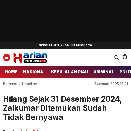
HOME
NASIONAL
KEPULAUAN RIAU
KRIMINAL
POLI
Beranda
Headline
3 Januari 2025 16:21
Hilang Sejak 31 Desember 2024,
Zaikumar Ditemukan Sudah
Tidak Bernyawa