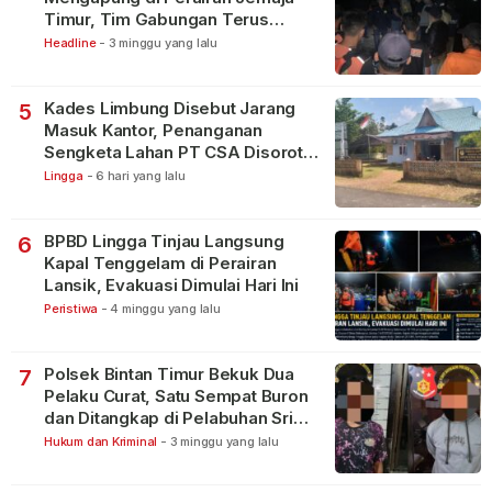
Timur, Tim Gabungan Terus
Lakukan Pencarian
Headline
-
3 minggu yang lalu
Kades Limbung Disebut Jarang
5
Masuk Kantor, Penanganan
Sengketa Lahan PT CSA Disorot
Warga
Lingga
-
6 hari yang lalu
BPBD Lingga Tinjau Langsung
6
Kapal Tenggelam di Perairan
Lansik, Evakuasi Dimulai Hari Ini
Peristiwa
-
4 minggu yang lalu
Polsek Bintan Timur Bekuk Dua
7
Pelaku Curat, Satu Sempat Buron
dan Ditangkap di Pelabuhan Sri
Bintan Pura
Hukum dan Kriminal
-
3 minggu yang lalu