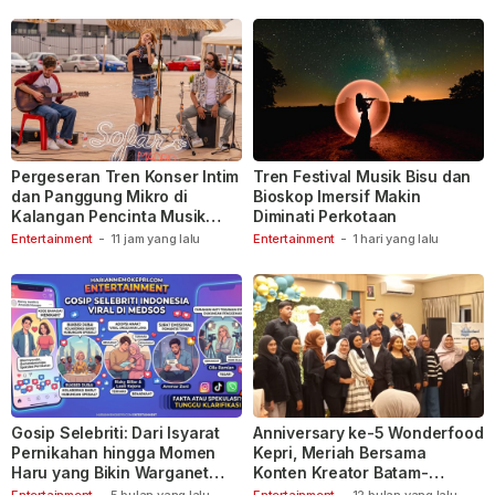
Pergeseran Tren Konser Intim
Tren Festival Musik Bisu dan
dan Panggung Mikro di
Bioskop Imersif Makin
Kalangan Pencinta Musik
Diminati Perkotaan
Indonesia
Entertainment
-
11 jam yang lalu
Entertainment
-
1 hari yang lalu
Gosip Selebriti: Dari Isyarat
Anniversary ke-5 Wonderfood
Pernikahan hingga Momen
Kepri, Meriah Bersama
Haru yang Bikin Warganet
Konten Kreator Batam-
Berspekulasi
Tanjungpinang
Entertainment
-
5 bulan yang lalu
Entertainment
-
12 bulan yang lalu