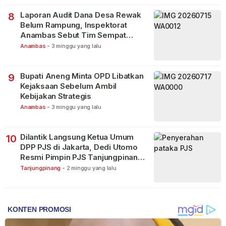
Laporan Audit Dana Desa Rewak
8
Belum Rampung, Inspektorat
Anambas Sebut Tim Sempat
Terbagi Tangani Kasus Lain
Anambas
-
3 minggu yang lalu
Bupati Aneng Minta OPD Libatkan
9
Kejaksaan Sebelum Ambil
Kebijakan Strategis
Anambas
-
3 minggu yang lalu
Dilantik Langsung Ketua Umum
10
DPP PJS di Jakarta, Dedi Utomo
Resmi Pimpin PJS Tanjungpinang-
Bintan
Tanjungpinang
-
2 minggu yang lalu