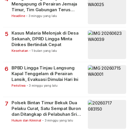
Mengapung di Perairan Jemaja
Timur, Tim Gabungan Terus
Lakukan Pencarian
Headline
-
3 minggu yang lalu
Kasus Malaria Melonjak di Desa
5
Sekanah, DPRD Lingga Minta
Dinkes Bertindak Cepat
Kesehatan
-
1 bulan yang lalu
BPBD Lingga Tinjau Langsung
6
Kapal Tenggelam di Perairan
Lansik, Evakuasi Dimulai Hari Ini
Peristiwa
-
3 minggu yang lalu
Polsek Bintan Timur Bekuk Dua
7
Pelaku Curat, Satu Sempat Buron
dan Ditangkap di Pelabuhan Sri
Bintan Pura
Hukum dan Kriminal
-
3 minggu yang lalu