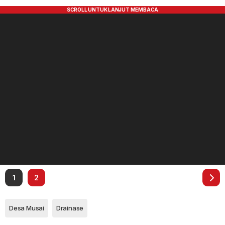
1
2
Desa Musai
Drainase