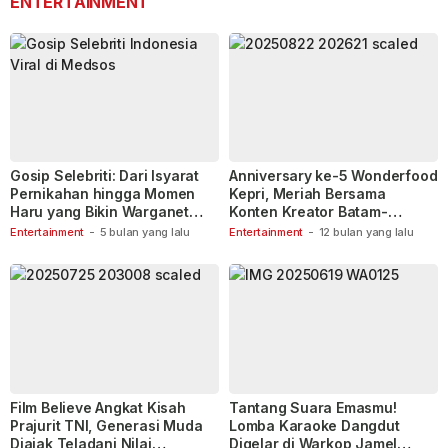
ENTERTAINMENT
Gosip Selebriti: Dari Isyarat
Anniversary ke-5 Wonderfood
Pernikahan hingga Momen
Kepri, Meriah Bersama
Haru yang Bikin Warganet
Konten Kreator Batam-
Berspekulasi
Tanjungpinang
Entertainment
-
5 bulan yang lalu
Entertainment
-
12 bulan yang lalu
Film Believe Angkat Kisah
Tantang Suara Emasmu!
Prajurit TNI, Generasi Muda
Lomba Karaoke Dangdut
Diajak Teladani Nilai
Digelar di Warkop Jamel