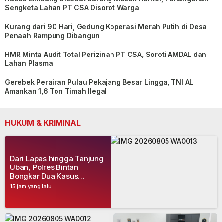
Sengketa Lahan PT CSA Disorot Warga
Kurang dari 90 Hari, Gedung Koperasi Merah Putih di Desa
Penaah Rampung Dibangun
HMR Minta Audit Total Perizinan PT CSA, Soroti AMDAL dan
Lahan Plasma
Gerebek Perairan Pulau Pekajang Besar Lingga, TNI AL
Amankan 1,6 Ton Timah Ilegal
HUKUM & KRIMINAL
Dari Lapas hingga Tanjung
Uban, Polres Bintan
Bongkar Dua Kasus
Narkoba, Empat Tersangka
15 jam yang lalu
Dibekuk