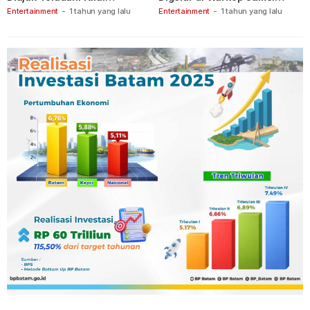
Keberanian
Ganet
Entertainment
-
1 tahun yang lalu
Entertainment
-
1 tahun yang lalu