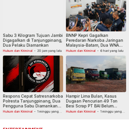
Sabu 3 Kilogram Tujuan Jambi
BNNP Kepri Gagalkan
Digagalkan di Tanjungpinang,
Peredaran Narkoba Jaringan
Dua Pelaku Diamankan
Malaysia-Batam, Dua WNA
Masih Diburu
Hukum dan Kriminal
-
20 jam yang lalu
Hukum dan Kriminal
-
6 hari yang lalu
Respons Cepat Satresnarkoba
Hampir Lima Bulan, Kasus
Polresta Tanjungpinang, Dua
Dugaan Pencurian 49 Ton
Pengguna Sabu Diamankan
Besi Scrap PT BAI Belum
Usai Dilaporkan ke Call Center
Tetapkan Tersangka
Hukum dan Kriminal
-
1 minggu yang
Hukum dan Kriminal
-
1 minggu yang
lalu
110
lalu