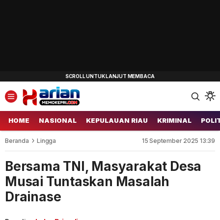
HOME
NASIONAL
KEPULAUAN RIAU
KRIMINAL
POLI
Beranda
Lingga
15 September 2025 13:39
Bersama TNI, Masyarakat Desa
Musai Tuntaskan Masalah
Drainase