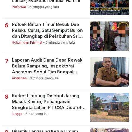
Lansik, Evakuasi Dimulai Hari Ini
Peristiwa
-
3 minggu yang lalu
Polsek Bintan Timur Bekuk Dua
6
Pelaku Curat, Satu Sempat Buron
dan Ditangkap di Pelabuhan Sri
Bintan Pura
Hukum dan Kriminal
-
3 minggu yang lalu
Laporan Audit Dana Desa Rewak
7
Belum Rampung, Inspektorat
Anambas Sebut Tim Sempat
Terbagi Tangani Kasus Lain
Anambas
-
3 minggu yang lalu
Kades Limbung Disebut Jarang
8
Masuk Kantor, Penanganan
Sengketa Lahan PT CSA Disorot
Warga
Lingga
-
5 hari yang lalu
Dilantik Langsung Ketua Umum