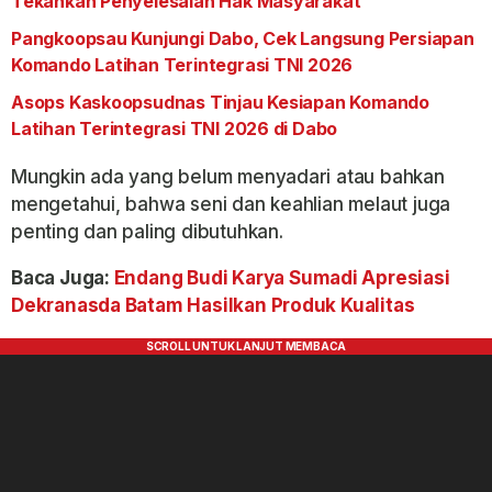
Tekankan Penyelesaian Hak Masyarakat
Pangkoopsau Kunjungi Dabo, Cek Langsung Persiapan
Komando Latihan Terintegrasi TNI 2026
Asops Kaskoopsudnas Tinjau Kesiapan Komando
Latihan Terintegrasi TNI 2026 di Dabo
Mungkin ada yang belum menyadari atau bahkan
mengetahui, bahwa seni dan keahlian melaut juga
penting dan paling dibutuhkan.
Baca Juga:
Endang Budi Karya Sumadi Apresiasi
Dekranasda Batam Hasilkan Produk Kualitas