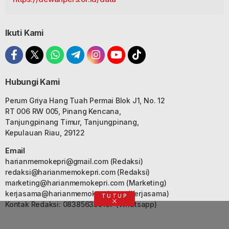
Ikuti Kami
Hubungi Kami
Perum Griya Hang Tuah Permai Blok J1, No. 12
RT 006 RW 005, Pinang Kencana,
Tanjungpinang Timur, Tanjungpinang,
Kepulauan Riau, 29122
Email
harianmemokepri@gmail.com
(Redaksi)
redaksi@harianmemokepri.com
(Redaksi)
marketing@harianmemokepri.com
(Marketing)
kerjasama@harianmemokepri.com
(Kerjasama)
TUTUP
Kontak Redaksi: 083856335187 (Whatsapp)