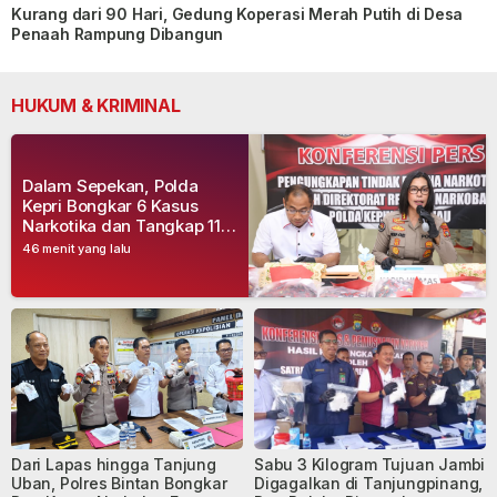
Kurang dari 90 Hari, Gedung Koperasi Merah Putih di Desa
Penaah Rampung Dibangun
HUKUM & KRIMINAL
Dalam Sepekan, Polda
Kepri Bongkar 6 Kasus
Narkotika dan Tangkap 11
Tersangka
46 menit yang lalu
Dari Lapas hingga Tanjung
Sabu 3 Kilogram Tujuan Jambi
Uban, Polres Bintan Bongkar
Digagalkan di Tanjungpinang,