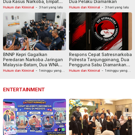
Dua Kasus Narkoba, Empat
Dua Pelaku Diamankan
Tersangka Dibekuk
Hukum dan Kriminal
-
3 hari yang lalu
Hukum dan Kriminal
-
3 hari yang lalu
BNNP Kepri Gagalkan
Respons Cepat Satresnarkoba
Peredaran Narkoba Jaringan
Polresta Tanjungpinang, Dua
Malaysia-Batam, Dua WNA
Pengguna Sabu Diamankan
Masih Diburu
Usai Dilaporkan ke Call Center
Hukum dan Kriminal
-
1 minggu yang
Hukum dan Kriminal
-
1 minggu yang
lalu
lalu
110
ENTERTAINMENT