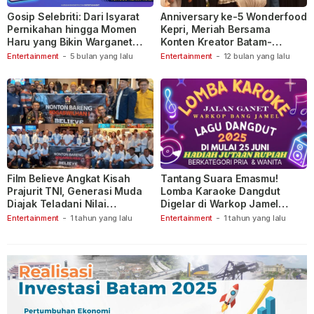
Gosip Selebriti: Dari Isyarat
Anniversary ke-5 Wonderfood
Pernikahan hingga Momen
Kepri, Meriah Bersama
Haru yang Bikin Warganet
Konten Kreator Batam-
Berspekulasi
Tanjungpinang
Entertainment
-
5 bulan yang lalu
Entertainment
-
12 bulan yang lalu
Film Believe Angkat Kisah
Tantang Suara Emasmu!
Prajurit TNI, Generasi Muda
Lomba Karaoke Dangdut
Diajak Teladani Nilai
Digelar di Warkop Jamel
Keberanian
Ganet
Entertainment
-
1 tahun yang lalu
Entertainment
-
1 tahun yang lalu