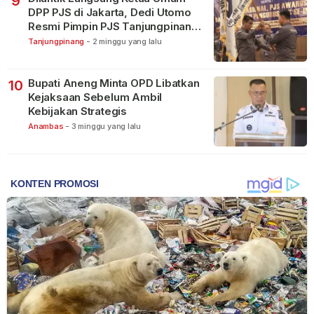
9
DPP PJS di Jakarta, Dedi Utomo
Resmi Pimpin PJS Tanjungpinang-
Bintan
Tanjungpinang
-
2 minggu yang lalu
Bupati Aneng Minta OPD Libatkan
10
Kejaksaan Sebelum Ambil
Kebijakan Strategis
Anambas
-
3 minggu yang lalu