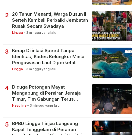
20 Tahun Menanti, Warga Dusun II
2
Serteh Kembali Perbaiki Jembatan
Rusak Secara Swadaya
Lingga
-
3 minggu yang lalu
Kerap Dilintasi Speed Tanpa
3
Identitas, Kades Belungkur Minta
Pengawasan Laut Diperketat
Lingga
-
3 minggu yang lalu
Diduga Potongan Mayat
4
Mengapung di Perairan Jemaja
Timur, Tim Gabungan Terus
Lakukan Pencarian
Headline
-
3 minggu yang lalu
BPBD Lingga Tinjau Langsung
5
Kapal Tenggelam di Perairan