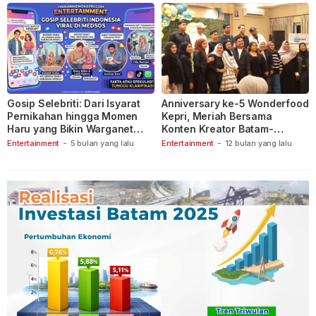
Gosip Selebriti: Dari Isyarat
Anniversary ke-5 Wonderfood
Pernikahan hingga Momen
Kepri, Meriah Bersama
Haru yang Bikin Warganet
Konten Kreator Batam-
Berspekulasi
Tanjungpinang
Entertainment
-
5 bulan yang lalu
Entertainment
-
12 bulan yang lalu