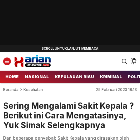
HOME
NASIONAL
KEPULAUAN RIAU
KRIMINAL
POLI
Beranda
Kesehatan
25 Februari 2023 18:13
Sering Mengalami Sakit Kepala ?
Berikut ini Cara Mengatasinya,
Yuk Simak Selengkapnya
Dari beberapa penyebab Sakit Kepala yang dirasakan oleh