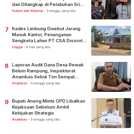
dan Ditangkap di Pelabuhan Sri
Bintan Pura
Hukum dan Kriminal
-
3 minggu yang lalu
Kades Limbung Disebut Jarang
7
Masuk Kantor, Penanganan
Sengketa Lahan PT CSA Disorot
Warga
Lingga
-
6 hari yang lalu
Laporan Audit Dana Desa Rewak
8
Belum Rampung, Inspektorat
Anambas Sebut Tim Sempat
Terbagi Tangani Kasus Lain
Anambas
-
4 minggu yang lalu
Bupati Aneng Minta OPD Libatkan
9
Kejaksaan Sebelum Ambil
Kebijakan Strategis
Anambas
-
3 minggu yang lalu