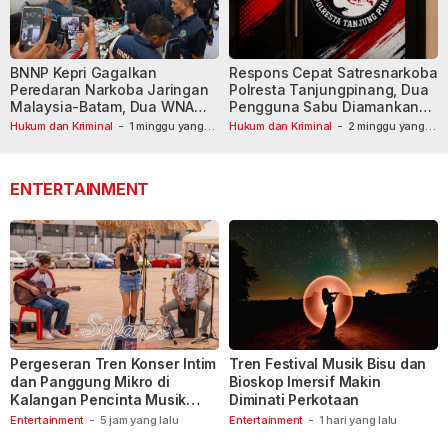
BNNP Kepri Gagalkan
Respons Cepat Satresnarkoba
Peredaran Narkoba Jaringan
Polresta Tanjungpinang, Dua
Malaysia-Batam, Dua WNA
Pengguna Sabu Diamankan
Masih Diburu
Usai Dilaporkan ke Call Center
Hukum dan Kriminal
-
1 minggu yang
Hukum dan Kriminal
-
2 minggu yang
lalu
lalu
110
ENTERTAINMENT
Pergeseran Tren Konser Intim
Tren Festival Musik Bisu dan
dan Panggung Mikro di
Bioskop Imersif Makin
Kalangan Pencinta Musik
Diminati Perkotaan
Indonesia
Entertainment
-
5 jam yang lalu
Entertainment
-
1 hari yang lalu