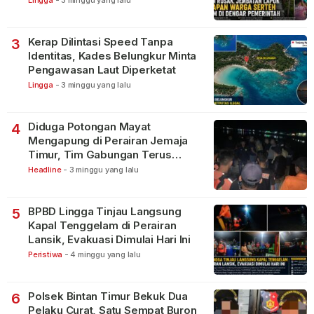
Lingga
-
3 minggu yang lalu
Kerap Dilintasi Speed Tanpa
3
Identitas, Kades Belungkur Minta
Pengawasan Laut Diperketat
Lingga
-
3 minggu yang lalu
Diduga Potongan Mayat
4
Mengapung di Perairan Jemaja
Timur, Tim Gabungan Terus
Lakukan Pencarian
Headline
-
3 minggu yang lalu
BPBD Lingga Tinjau Langsung
5
Kapal Tenggelam di Perairan
Lansik, Evakuasi Dimulai Hari Ini
Peristiwa
-
4 minggu yang lalu
Polsek Bintan Timur Bekuk Dua
6
Pelaku Curat, Satu Sempat Buron