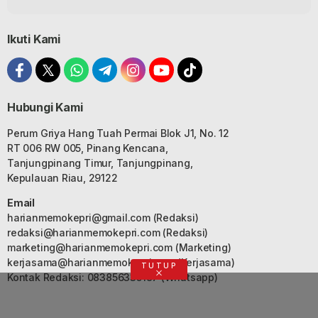
Ikuti Kami
Hubungi Kami
Perum Griya Hang Tuah Permai Blok J1, No. 12
RT 006 RW 005, Pinang Kencana,
Tanjungpinang Timur, Tanjungpinang,
Kepulauan Riau, 29122
Email
harianmemokepri@gmail.com
(Redaksi)
redaksi@harianmemokepri.com
(Redaksi)
marketing@harianmemokepri.com
(Marketing)
kerjasama@harianmemokepri.com
(Kerjasama)
TUTUP
Kontak Redaksi: 083856335187 (Whatsapp)