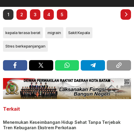
1
2
3
4
5
kepala terasa berat
migrain
Sakit Kepala
Stres berkepanjangan
Terkait
Menemukan Keseimbangan Hidup Sehat Tanpa Terjebak
Tren Kebugaran Ekstrem Perkotaan