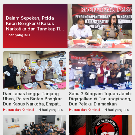
Dalam Sepekan, Polda
Kepri Bongkar 6 Kasus
Narkotika dan Tangkap 11
Tersangka
1 hari yang lalu
Dari Lapas hingga Tanjung
Sabu 3 Kilogram Tujuan Jambi
Uban, Polres Bintan Bongkar
Digagalkan di Tanjungpinang,
Dua Kasus Narkoba, Empat
Dua Pelaku Diamankan
Tersangka Dibekuk
Hukum dan Kriminal
-
4 hari yang lalu
Hukum dan Kriminal
-
4 hari yang lalu