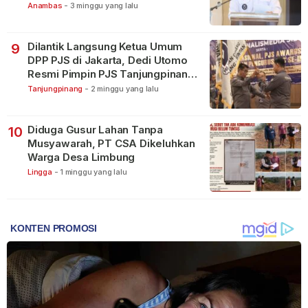
Anambas
-
3 minggu yang lalu
Dilantik Langsung Ketua Umum
9
DPP PJS di Jakarta, Dedi Utomo
Resmi Pimpin PJS Tanjungpinang-
Bintan
Tanjungpinang
-
2 minggu yang lalu
Diduga Gusur Lahan Tanpa
10
Musyawarah, PT CSA Dikeluhkan
Warga Desa Limbung
Lingga
-
1 minggu yang lalu