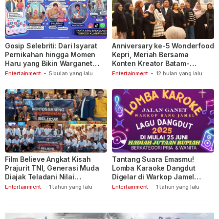
Gosip Selebriti: Dari Isyarat
Anniversary ke-5 Wonderfood
Pernikahan hingga Momen
Kepri, Meriah Bersama
Haru yang Bikin Warganet
Konten Kreator Batam-
Berspekulasi
Tanjungpinang
Entertainment
-
5 bulan yang lalu
Entertainment
-
12 bulan yang lalu
Film Believe Angkat Kisah
Tantang Suara Emasmu!
Prajurit TNI, Generasi Muda
Lomba Karaoke Dangdut
Diajak Teladani Nilai
Digelar di Warkop Jamel
Keberanian
Ganet
Entertainment
-
1 tahun yang lalu
Entertainment
-
1 tahun yang lalu