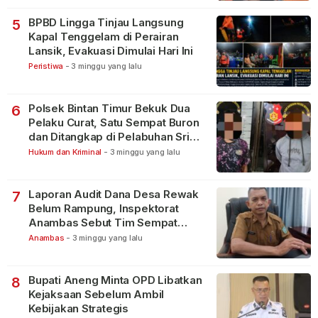
BPBD Lingga Tinjau Langsung
5
Kapal Tenggelam di Perairan
Lansik, Evakuasi Dimulai Hari Ini
Peristiwa
-
3 minggu yang lalu
Polsek Bintan Timur Bekuk Dua
6
Pelaku Curat, Satu Sempat Buron
dan Ditangkap di Pelabuhan Sri
Bintan Pura
Hukum dan Kriminal
-
3 minggu yang lalu
Laporan Audit Dana Desa Rewak
7
Belum Rampung, Inspektorat
Anambas Sebut Tim Sempat
Terbagi Tangani Kasus Lain
Anambas
-
3 minggu yang lalu
Bupati Aneng Minta OPD Libatkan
8
Kejaksaan Sebelum Ambil
Kebijakan Strategis