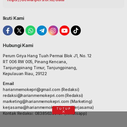
Ikuti Kami
Hubungi Kami
Perum Griya Hang Tuah Permai Blok J1, No. 12
RT 006 RW 005, Pinang Kencana,
Tanjungpinang Timur, Tanjungpinang,
Kepulauan Riau, 29122
Email
harianmemokepri@gmail.com
(Redaksi)
redaksi@harianmemokepri.com
(Redaksi)
marketing@harianmemokepri.com
(Marketing)
kerjasama@harianmemokepri.com
(Kerjasama)
TUTUP
Kontak Redaksi: 083856335187 (Whatsapp)