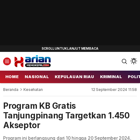
HOME
NASIONAL
KEPULAUAN RIAU
KRIMINAL
POLI
Beranda
Kesehatan
12 September 2024 11:58
Program KB Gratis
Tanjungpinang Targetkan 1.450
Akseptor
Program ini berlangsung dari 10 hingga 20 September 2024,