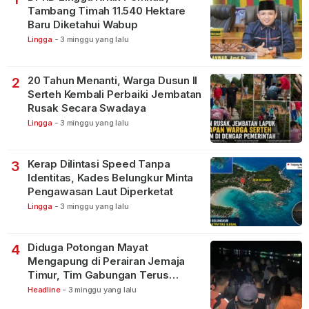
Tambang Timah 11.540 Hektare
Baru Diketahui Wabup
Lingga
-
3 minggu yang lalu
20 Tahun Menanti, Warga Dusun II
2
Serteh Kembali Perbaiki Jembatan
Rusak Secara Swadaya
Lingga
-
3 minggu yang lalu
Kerap Dilintasi Speed Tanpa
3
Identitas, Kades Belungkur Minta
Pengawasan Laut Diperketat
Lingga
-
3 minggu yang lalu
Diduga Potongan Mayat
4
Mengapung di Perairan Jemaja
Timur, Tim Gabungan Terus
Lakukan Pencarian
Headline
-
3 minggu yang lalu