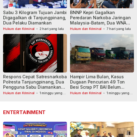
Sabu 3 Kilogram Tujuan Jambi
BNNP Kepri Gagalkan
Digagalkan di Tanjungpinang,
Peredaran Narkoba Jaringan
Dua Pelaku Diamankan
Malaysia-Batam, Dua WNA
Masih Diburu
Hukum dan Kriminal
-
2 hari yang lalu
Hukum dan Kriminal
-
7 hari yang lalu
Respons Cepat Satresnarkoba
Hampir Lima Bulan, Kasus
Polresta Tanjungpinang, Dua
Dugaan Pencurian 49 Ton
Pengguna Sabu Diamankan
Besi Scrap PT BAI Belum
Usai Dilaporkan ke Call Center
Tetapkan Tersangka
Hukum dan Kriminal
-
1 minggu yang
Hukum dan Kriminal
-
1 minggu yang
lalu
110
lalu
ENTERTAINMENT