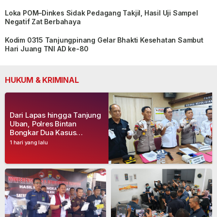
Loka POM–Dinkes Sidak Pedagang Takjil, Hasil Uji Sampel
Negatif Zat Berbahaya
Kodim 0315 Tanjungpinang Gelar Bhakti Kesehatan Sambut
Hari Juang TNI AD ke-80
HUKUM & KRIMINAL
Dari Lapas hingga Tanjung
Uban, Polres Bintan
Bongkar Dua Kasus
Narkoba, Empat Tersangka
1 hari yang lalu
Dibekuk