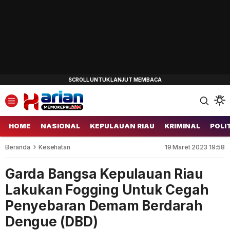
HOME
NASIONAL
KEPULAUAN RIAU
KRIMINAL
POLI
Beranda
Kesehatan
19 Maret 2023 19:58
Garda Bangsa Kepulauan Riau
Lakukan Fogging Untuk Cegah
Penyebaran Demam Berdarah
Dengue (DBD)