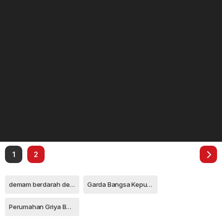
1
2
demam berdarah dengue ( DBD)
Garda Bangsa Kepulauan Riau
Perumahan Griya Batu Aji Asri