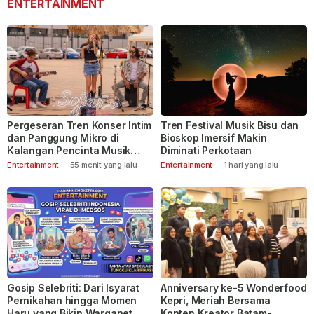
ENTERTAINMENT
Pergeseran Tren Konser Intim
Tren Festival Musik Bisu dan
dan Panggung Mikro di
Bioskop Imersif Makin
Kalangan Pencinta Musik
Diminati Perkotaan
Indonesia
Entertainment
-
55 menit yang lalu
Entertainment
-
1 hari yang lalu
Gosip Selebriti: Dari Isyarat
Anniversary ke-5 Wonderfood
Pernikahan hingga Momen
Kepri, Meriah Bersama
Haru yang Bikin Warganet
Konten Kreator Batam-