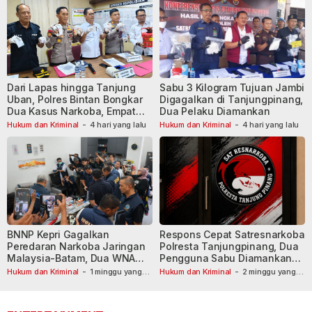
Dari Lapas hingga Tanjung
Sabu 3 Kilogram Tujuan Jambi
Uban, Polres Bintan Bongkar
Digagalkan di Tanjungpinang,
Dua Kasus Narkoba, Empat
Dua Pelaku Diamankan
Tersangka Dibekuk
Hukum dan Kriminal
-
4 hari yang lalu
Hukum dan Kriminal
-
4 hari yang lalu
BNNP Kepri Gagalkan
Respons Cepat Satresnarkoba
Peredaran Narkoba Jaringan
Polresta Tanjungpinang, Dua
Malaysia-Batam, Dua WNA
Pengguna Sabu Diamankan
Masih Diburu
Usai Dilaporkan ke Call Center
Hukum dan Kriminal
-
1 minggu yang
Hukum dan Kriminal
-
2 minggu yang
lalu
lalu
110