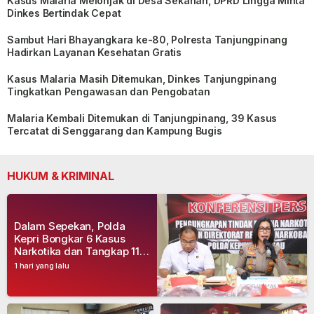
Kasus Malaria Melonjak di Desa Sekanah, DPRD Lingga Minta
Dinkes Bertindak Cepat
Sambut Hari Bhayangkara ke-80, Polresta Tanjungpinang
Hadirkan Layanan Kesehatan Gratis
Kasus Malaria Masih Ditemukan, Dinkes Tanjungpinang
Tingkatkan Pengawasan dan Pengobatan
Malaria Kembali Ditemukan di Tanjungpinang, 39 Kasus
Tercatat di Senggarang dan Kampung Bugis
HUKUM & KRIMINAL
Dalam Sepekan, Polda
Kepri Bongkar 6 Kasus
Narkotika dan Tangkap 11
Tersangka
1 hari yang lalu