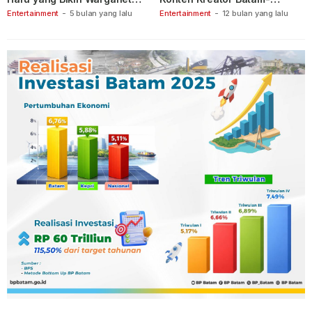
Berspekulasi
Tanjungpinang
Entertainment
-
5 bulan yang lalu
Entertainment
-
12 bulan yang lalu