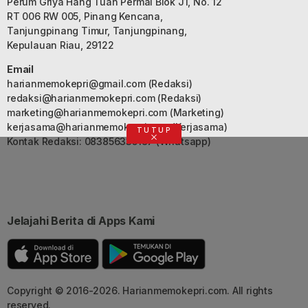
Perum Griya Hang Tuah Permai Blok J1, No. 12
RT 006 RW 005, Pinang Kencana,
Tanjungpinang Timur, Tanjungpinang,
Kepulauan Riau, 29122
Email
harianmemokepri@gmail.com
(Redaksi)
redaksi@harianmemokepri.com
(Redaksi)
marketing@harianmemokepri.com
(Marketing)
kerjasama@harianmemokepri.com
(Kerjasama)
TUTUP
Kontak Redaksi: 083856335187 (Whatsapp)
Jelajahi Berita di Apps Kami
Copyright © 2016-2026. Harianmemokepri.com. All rights
reserved.