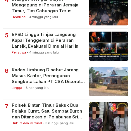
Mengapung di Perairan Jemaja
Timur, Tim Gabungan Terus
Lakukan Pencarian
Headline
-
3 minggu yang lalu
BPBD Lingga Tinjau Langsung
5
Kapal Tenggelam di Perairan
Lansik, Evakuasi Dimulai Hari Ini
Peristiwa
-
4 minggu yang lalu
Kades Limbung Disebut Jarang
6
Masuk Kantor, Penanganan
Sengketa Lahan PT CSA Disorot
Warga
Lingga
-
6 hari yang lalu
Polsek Bintan Timur Bekuk Dua
7
Pelaku Curat, Satu Sempat Buron
dan Ditangkap di Pelabuhan Sri
Bintan Pura
Hukum dan Kriminal
-
3 minggu yang lalu