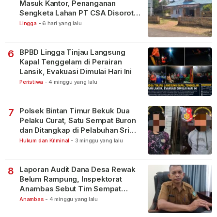
Masuk Kantor, Penanganan
Sengketa Lahan PT CSA Disorot
Warga
Lingga
-
6 hari yang lalu
BPBD Lingga Tinjau Langsung
6
Kapal Tenggelam di Perairan
Lansik, Evakuasi Dimulai Hari Ini
Peristiwa
-
4 minggu yang lalu
Polsek Bintan Timur Bekuk Dua
7
Pelaku Curat, Satu Sempat Buron
dan Ditangkap di Pelabuhan Sri
Bintan Pura
Hukum dan Kriminal
-
3 minggu yang lalu
Laporan Audit Dana Desa Rewak
8
Belum Rampung, Inspektorat
Anambas Sebut Tim Sempat
Terbagi Tangani Kasus Lain
Anambas
-
4 minggu yang lalu