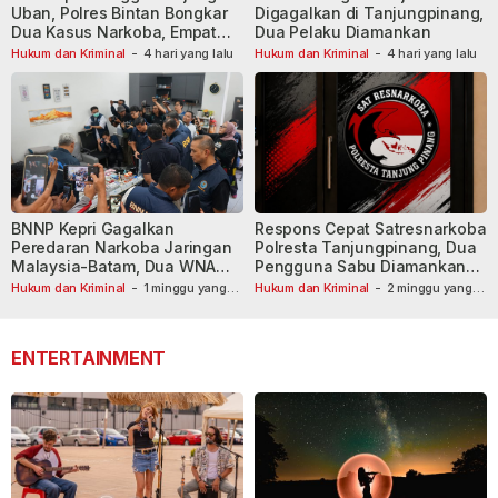
Uban, Polres Bintan Bongkar
Digagalkan di Tanjungpinang,
Dua Kasus Narkoba, Empat
Dua Pelaku Diamankan
Tersangka Dibekuk
Hukum dan Kriminal
-
4 hari yang lalu
Hukum dan Kriminal
-
4 hari yang lalu
BNNP Kepri Gagalkan
Respons Cepat Satresnarkoba
Peredaran Narkoba Jaringan
Polresta Tanjungpinang, Dua
Malaysia-Batam, Dua WNA
Pengguna Sabu Diamankan
Masih Diburu
Usai Dilaporkan ke Call Center
Hukum dan Kriminal
-
1 minggu yang
Hukum dan Kriminal
-
2 minggu yang
lalu
lalu
110
ENTERTAINMENT