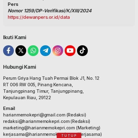
Pers
Nomor 1259/DP-Verifikasi/K/XIII/2024
https://dewanpers.or.id/data
Ikuti Kami
Hubungi Kami
Perum Griya Hang Tuah Permai Blok J1, No. 12
RT 006 RW 005, Pinang Kencana,
Tanjungpinang Timur, Tanjungpinang,
Kepulauan Riau, 29122
Email
harianmemokepri@gmail.com
(Redaksi)
redaksi@harianmemokepri.com
(Redaksi)
marketing@harianmemokepri.com
(Marketing)
kerjasama@harianmemokepri.com
(Kerjasama)
TUTUP