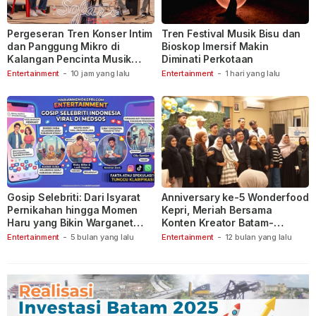
Pergeseran Tren Konser Intim
Tren Festival Musik Bisu dan
dan Panggung Mikro di
Bioskop Imersif Makin
Kalangan Pencinta Musik
Diminati Perkotaan
Indonesia
Entertainment
-
10 jam yang lalu
Entertainment
-
1 hari yang lalu
Gosip Selebriti: Dari Isyarat
Anniversary ke-5 Wonderfood
Pernikahan hingga Momen
Kepri, Meriah Bersama
Haru yang Bikin Warganet
Konten Kreator Batam-
Berspekulasi
Tanjungpinang
Entertainment
-
5 bulan yang lalu
Entertainment
-
12 bulan yang lalu