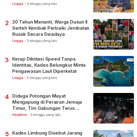
Lingga
-
3 minggu yang lalu
20 Tahun Menanti, Warga Dusun II
2
Serteh Kembali Perbaiki Jembatan
Rusak Secara Swadaya
Lingga
-
3 minggu yang lalu
Kerap Dilintasi Speed Tanpa
3
Identitas, Kades Belungkur Minta
Pengawasan Laut Diperketat
Lingga
-
3 minggu yang lalu
Diduga Potongan Mayat
4
Mengapung di Perairan Jemaja
Timur, Tim Gabungan Terus
Lakukan Pencarian
Headline
-
3 minggu yang lalu
Kades Limbung Disebut Jarang
5