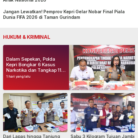
Jangan Lewatkan! Pemprov Kepri Gelar Nobar Final Piala
Dunia FIFA 2026 di Taman Gurindam
HUKUM & KRIMINAL
Dalam Sepekan, Polda
Kepri Bongkar 6 Kasus
Narkotika dan Tangkap 11
Tersangka
1 hari yang lalu
Dari Lapas hingga Tanjung
Sabu 3 Kilogram Tujuan Jambi