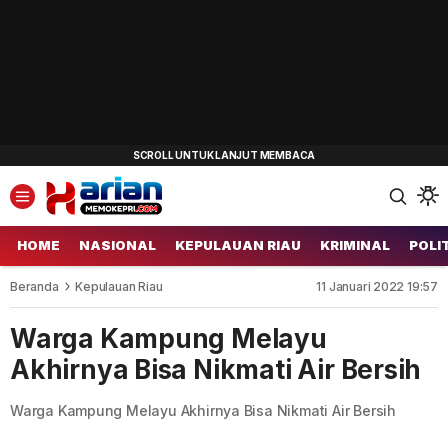
HOME
NASIONAL
KEPULAUAN RIAU
KRIMINAL
POLI
Beranda
Kepulauan Riau
11 Januari 2022 19:57
Warga Kampung Melayu
Akhirnya Bisa Nikmati Air Bersih
Warga Kampung Melayu Akhirnya Bisa Nikmati Air Bersih