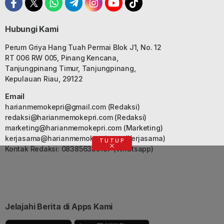
Hubungi Kami
Perum Griya Hang Tuah Permai Blok J1, No. 12
RT 006 RW 005, Pinang Kencana,
Tanjungpinang Timur, Tanjungpinang,
Kepulauan Riau, 29122
Email
harianmemokepri@gmail.com
(Redaksi)
redaksi@harianmemokepri.com
(Redaksi)
marketing@harianmemokepri.com
(Marketing)
kerjasama@harianmemokepri.com
(Kerjasama)
TUTUP
Kontak Redaksi: 083856335187 (Whatsapp)
Jelajahi Berita di Apps Kami