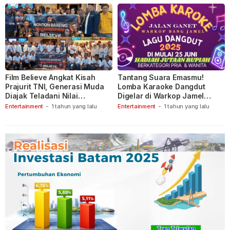
Film Believe Angkat Kisah
Tantang Suara Emasmu!
Prajurit TNI, Generasi Muda
Lomba Karaoke Dangdut
Diajak Teladani Nilai
Digelar di Warkop Jamel
Keberanian
Ganet
Entertainment
-
1 tahun yang lalu
Entertainment
-
1 tahun yang lalu