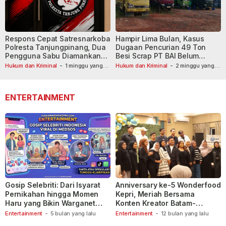
Respons Cepat Satresnarkoba
Hampir Lima Bulan, Kasus
Polresta Tanjungpinang, Dua
Dugaan Pencurian 49 Ton
Pengguna Sabu Diamankan
Besi Scrap PT BAI Belum
Usai Dilaporkan ke Call Center
Tetapkan Tersangka
Hukum dan Kriminal
-
1 minggu yang
Hukum dan Kriminal
-
2 minggu yang
lalu
110
lalu
ENTERTAINMENT
Gosip Selebriti: Dari Isyarat
Anniversary ke-5 Wonderfood
Pernikahan hingga Momen
Kepri, Meriah Bersama
Haru yang Bikin Warganet
Konten Kreator Batam-
Berspekulasi
Tanjungpinang
Entertainment
-
5 bulan yang lalu
Entertainment
-
12 bulan yang lalu