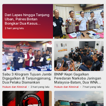
Dari Lapas hingga Tanjung
Uban, Polres Bintan
Bongkar Dua Kasus
Narkoba, Empat Tersangka
2 hari yang lalu
Dibekuk
Sabu 3 Kilogram Tujuan Jambi
BNNP Kepri Gagalkan
Digagalkan di Tanjungpinang,
Peredaran Narkoba Jaringan
Dua Pelaku Diamankan
Malaysia-Batam, Dua WNA
Masih Diburu
Hukum dan Kriminal
-
2 hari yang lalu
Hukum dan Kriminal
-
7 hari yang lalu