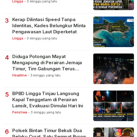
Lingga
-
3 minggu yang lalu
Kerap Dilintasi Speed Tanpa
3
Identitas, Kades Belungkur Minta
Pengawasan Laut Diperketat
Lingga
-
3 minggu yang lalu
Diduga Potongan Mayat
4
Mengapung di Perairan Jemaja
Timur, Tim Gabungan Terus
Lakukan Pencarian
Headline
-
3 minggu yang lalu
BPBD Lingga Tinjau Langsung
5
Kapal Tenggelam di Perairan
Lansik, Evakuasi Dimulai Hari Ini
Peristiwa
-
3 minggu yang lalu
Polsek Bintan Timur Bekuk Dua
6
Pelaku Curat, Satu Sempat Buron