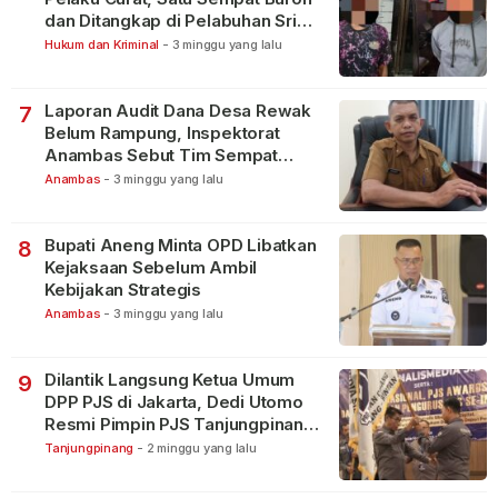
dan Ditangkap di Pelabuhan Sri
Bintan Pura
Hukum dan Kriminal
-
3 minggu yang lalu
Laporan Audit Dana Desa Rewak
7
Belum Rampung, Inspektorat
Anambas Sebut Tim Sempat
Terbagi Tangani Kasus Lain
Anambas
-
3 minggu yang lalu
Bupati Aneng Minta OPD Libatkan
8
Kejaksaan Sebelum Ambil
Kebijakan Strategis
Anambas
-
3 minggu yang lalu
Dilantik Langsung Ketua Umum
9
DPP PJS di Jakarta, Dedi Utomo
Resmi Pimpin PJS Tanjungpinang-
Bintan
Tanjungpinang
-
2 minggu yang lalu