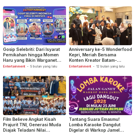
Gosip Selebriti: Dari Isyarat
Anniversary ke-5 Wonderfood
Pernikahan hingga Momen
Kepri, Meriah Bersama
Haru yang Bikin Warganet
Konten Kreator Batam-
Berspekulasi
Tanjungpinang
Entertainment
-
5 bulan yang lalu
Entertainment
-
12 bulan yang lalu
Film Believe Angkat Kisah
Tantang Suara Emasmu!
Prajurit TNI, Generasi Muda
Lomba Karaoke Dangdut
Diajak Teladani Nilai
Digelar di Warkop Jamel