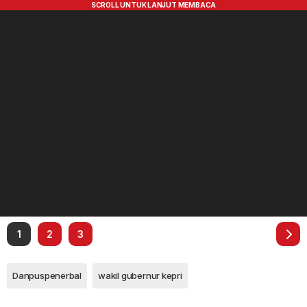
1
2
3
Danpuspenerbal
wakil gubernur kepri