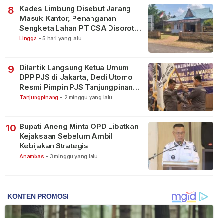
Kades Limbung Disebut Jarang
8
Masuk Kantor, Penanganan
Sengketa Lahan PT CSA Disorot
Warga
Lingga
-
5 hari yang lalu
Dilantik Langsung Ketua Umum
9
DPP PJS di Jakarta, Dedi Utomo
Resmi Pimpin PJS Tanjungpinang-
Bintan
Tanjungpinang
-
2 minggu yang lalu
Bupati Aneng Minta OPD Libatkan
10
Kejaksaan Sebelum Ambil
Kebijakan Strategis
Anambas
-
3 minggu yang lalu