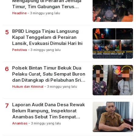
Mengapung di Perairan Jemaja
Timur, Tim Gabungan Terus
Lakukan Pencarian
Headline
-
3 minggu yang lalu
BPBD Lingga Tinjau Langsung
5
Kapal Tenggelam di Perairan
Lansik, Evakuasi Dimulai Hari Ini
Peristiwa
-
3 minggu yang lalu
Polsek Bintan Timur Bekuk Dua
6
Pelaku Curat, Satu Sempat Buron
dan Ditangkap di Pelabuhan Sri
Bintan Pura
Hukum dan Kriminal
-
3 minggu yang lalu
Laporan Audit Dana Desa Rewak
7
Belum Rampung, Inspektorat
Anambas Sebut Tim Sempat
Terbagi Tangani Kasus Lain
Anambas
-
3 minggu yang lalu