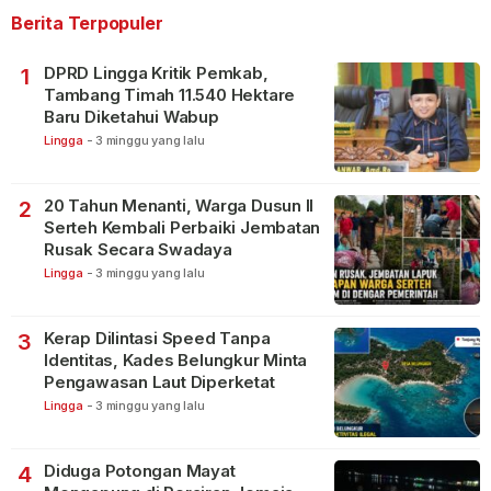
Berita Terpopuler
DPRD Lingga Kritik Pemkab,
1
Tambang Timah 11.540 Hektare
Baru Diketahui Wabup
Lingga
-
3 minggu yang lalu
20 Tahun Menanti, Warga Dusun II
2
Serteh Kembali Perbaiki Jembatan
Rusak Secara Swadaya
Lingga
-
3 minggu yang lalu
Kerap Dilintasi Speed Tanpa
3
Identitas, Kades Belungkur Minta
Pengawasan Laut Diperketat
Lingga
-
3 minggu yang lalu
Diduga Potongan Mayat
4