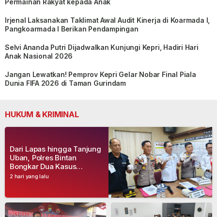
Permainan Rakyat kepada Anak
Irjenal Laksanakan Taklimat Awal Audit Kinerja di Koarmada I,
Pangkoarmada I Berikan Pendampingan
Selvi Ananda Putri Dijadwalkan Kunjungi Kepri, Hadiri Hari
Anak Nasional 2026
Jangan Lewatkan! Pemprov Kepri Gelar Nobar Final Piala
Dunia FIFA 2026 di Taman Gurindam
HUKUM & KRIMINAL
Dari Lapas hingga Tanjung
Uban, Polres Bintan
Bongkar Dua Kasus
Narkoba, Empat Tersangka
2 hari yang lalu
Dibekuk