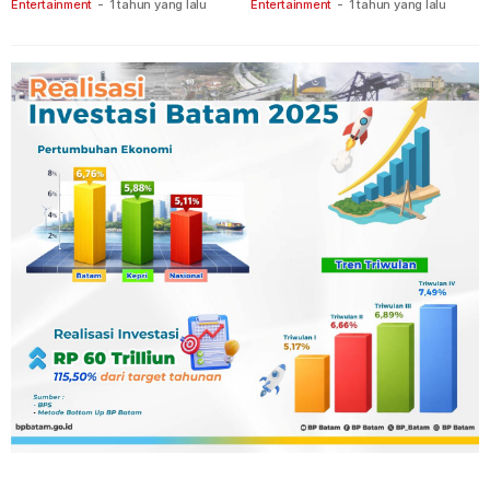
Keberanian
Ganet
Entertainment
-
1 tahun yang lalu
Entertainment
-
1 tahun yang lalu