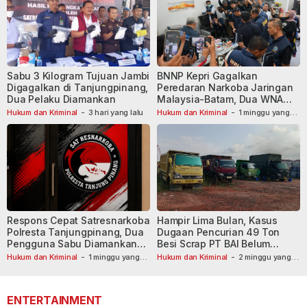
Sabu 3 Kilogram Tujuan Jambi
BNNP Kepri Gagalkan
Digagalkan di Tanjungpinang,
Peredaran Narkoba Jaringan
Dua Pelaku Diamankan
Malaysia-Batam, Dua WNA
Masih Diburu
Hukum dan Kriminal
-
3 hari yang lalu
Hukum dan Kriminal
-
1 minggu yang
lalu
Respons Cepat Satresnarkoba
Hampir Lima Bulan, Kasus
Polresta Tanjungpinang, Dua
Dugaan Pencurian 49 Ton
Pengguna Sabu Diamankan
Besi Scrap PT BAI Belum
Usai Dilaporkan ke Call Center
Tetapkan Tersangka
Hukum dan Kriminal
-
1 minggu yang
Hukum dan Kriminal
-
2 minggu yang
lalu
110
lalu
ENTERTAINMENT