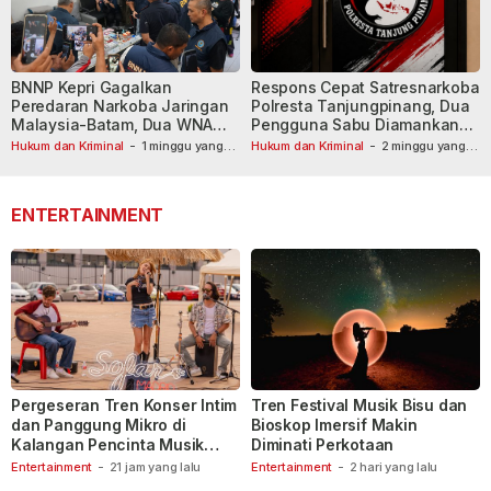
BNNP Kepri Gagalkan
Respons Cepat Satresnarkoba
Peredaran Narkoba Jaringan
Polresta Tanjungpinang, Dua
Malaysia-Batam, Dua WNA
Pengguna Sabu Diamankan
Masih Diburu
Usai Dilaporkan ke Call Center
Hukum dan Kriminal
-
1 minggu yang
Hukum dan Kriminal
-
2 minggu yang
lalu
lalu
110
ENTERTAINMENT
Pergeseran Tren Konser Intim
Tren Festival Musik Bisu dan
dan Panggung Mikro di
Bioskop Imersif Makin
Kalangan Pencinta Musik
Diminati Perkotaan
Indonesia
Entertainment
-
21 jam yang lalu
Entertainment
-
2 hari yang lalu