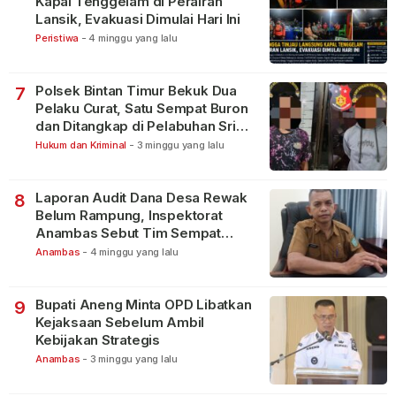
Kapal Tenggelam di Perairan
Lansik, Evakuasi Dimulai Hari Ini
Peristiwa
-
4 minggu yang lalu
Polsek Bintan Timur Bekuk Dua
7
Pelaku Curat, Satu Sempat Buron
dan Ditangkap di Pelabuhan Sri
Bintan Pura
Hukum dan Kriminal
-
3 minggu yang lalu
Laporan Audit Dana Desa Rewak
8
Belum Rampung, Inspektorat
Anambas Sebut Tim Sempat
Terbagi Tangani Kasus Lain
Anambas
-
4 minggu yang lalu
Bupati Aneng Minta OPD Libatkan
9
Kejaksaan Sebelum Ambil
Kebijakan Strategis
Anambas
-
3 minggu yang lalu