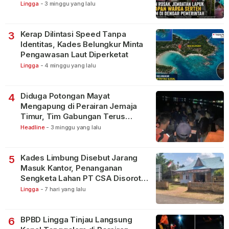
Lingga
-
3 minggu yang lalu
Kerap Dilintasi Speed Tanpa
3
Identitas, Kades Belungkur Minta
Pengawasan Laut Diperketat
Lingga
-
4 minggu yang lalu
Diduga Potongan Mayat
4
Mengapung di Perairan Jemaja
Timur, Tim Gabungan Terus
Lakukan Pencarian
Headline
-
3 minggu yang lalu
Kades Limbung Disebut Jarang
5
Masuk Kantor, Penanganan
Sengketa Lahan PT CSA Disorot
Warga
Lingga
-
7 hari yang lalu
BPBD Lingga Tinjau Langsung
6