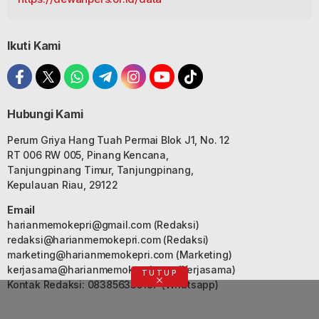
Ikuti Kami
Hubungi Kami
Perum Griya Hang Tuah Permai Blok J1, No. 12
RT 006 RW 005, Pinang Kencana,
Tanjungpinang Timur, Tanjungpinang,
Kepulauan Riau, 29122
Email
harianmemokepri@gmail.com
(Redaksi)
redaksi@harianmemokepri.com
(Redaksi)
marketing@harianmemokepri.com
(Marketing)
kerjasama@harianmemokepri.com
(Kerjasama)
TUTUP
Kontak Redaksi: 083856335187 (Whatsapp)