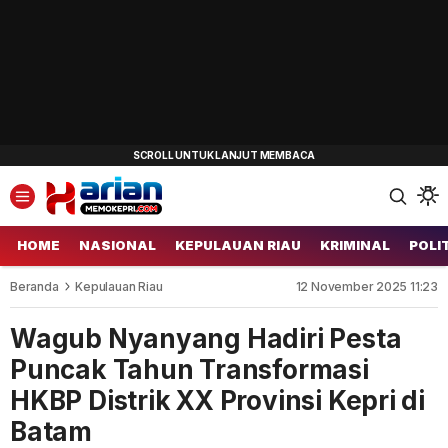
HOME
NASIONAL
KEPULAUAN RIAU
KRIMINAL
POLI
Beranda
Kepulauan Riau
12 November 2025 11:23
Wagub Nyanyang Hadiri Pesta
Puncak Tahun Transformasi
HKBP Distrik XX Provinsi Kepri di
Batam