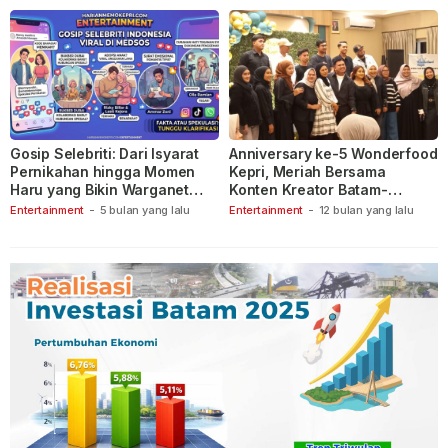
Gosip Selebriti: Dari Isyarat
Anniversary ke-5 Wonderfood
Pernikahan hingga Momen
Kepri, Meriah Bersama
Haru yang Bikin Warganet
Konten Kreator Batam-
Berspekulasi
Tanjungpinang
Entertainment
-
5 bulan yang lalu
Entertainment
-
12 bulan yang lalu