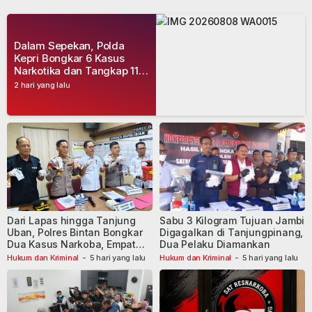
Dalam Sepekan, Polda
Kepri Bongkar 6 Kasus
Narkotika dan Tangkap 11
Tersangka
2 hari yang lalu
Dari Lapas hingga Tanjung
Sabu 3 Kilogram Tujuan Jambi
Uban, Polres Bintan Bongkar
Digagalkan di Tanjungpinang,
Dua Kasus Narkoba, Empat
Dua Pelaku Diamankan
Tersangka Dibekuk
Hukum dan Kriminal
-
5 hari yang lalu
Hukum dan Kriminal
-
5 hari yang lalu