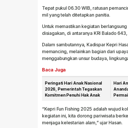
Kabupaten/Kota
Tanjun
Tepat pukul 06.30 WIB, ratusan pemancin
mil yang telah ditetapkan panitia.
Untuk memastikan kegiatan berlangsung 
disiagakan, di antaranya KRI Balado 643,
Dalam sambutannya, Kadispar Kepri Has
memancing, melainkan bagian dari upaya
menggabungkan unsur budaya, lingkung
Baca Juga
Peringati Hari Anak Nasional
Hari An
2026, Pemerintah Tegaskan
Ananda
Komitmen Penuhi Hak Anak
Permai
Anak
“Kepri Fun Fishing 2025 adalah wujud ko
kegiatan ini, kita dorong pariwisata ber
menjaga kelestarian alam,” ujar Hasan.