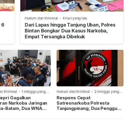
Hukum dan Kriminal
-
4 hari yang lalu
 6
Dari Lapas hingga Tanjung Uban, Polres
Bintan Bongkar Dua Kasus Narkoba,
Empat Tersangka Dibekuk
n Kriminal
-
1 minggu yang
Hukum dan Kriminal
-
2 minggu yang
lalu
epri Gagalkan
Respons Cepat
ran Narkoba Jaringan
Satresnarkoba Polresta
ia-Batam, Dua WNA
Tanjungpinang, Dua Pengguna
Diburu
Sabu Diamankan Usai
Dilaporkan ke Call Center 110