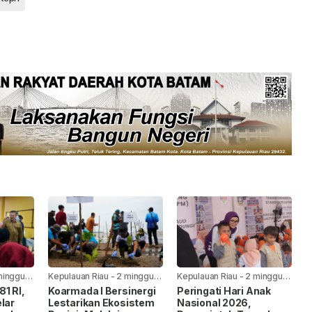
minggu
Kepulauan Riau
-
2 minggu
Kepulauan Riau
-
2 minggu
yang lalu
yang lalu
1 RI,
Koarmada I Bersinergi
Peringati Hari Anak
lar
Lestarikan Ekosistem
Nasional 2026,