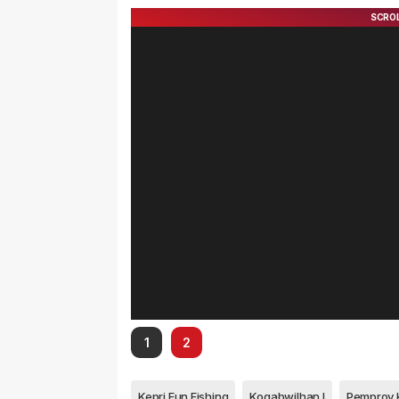
1
2
Kepri Fun Fishing
Kogabwilhan I
Pemprov 