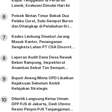
Kapal Tenggelam di Perairan
Lansik, Evakuasi Dimulai Hari Ini
Polsek Bintan Timur Bekuk Dua
6
Pelaku Curat, Satu Sempat Buron
dan Ditangkap di Pelabuhan Sri
Bintan Pura
Kades Limbung Disebut Jarang
7
Masuk Kantor, Penanganan
Sengketa Lahan PT CSA Disorot
Warga
Laporan Audit Dana Desa Rewak
8
Belum Rampung, Inspektorat
Anambas Sebut Tim Sempat
Terbagi Tangani Kasus Lain
Bupati Aneng Minta OPD Libatkan
9
Kejaksaan Sebelum Ambil
Kebijakan Strategis
Dilantik Langsung Ketua Umum
10
DPP PJS di Jakarta, Dedi Utomo
Resmi Pimpin PJS Tanjungpinang-