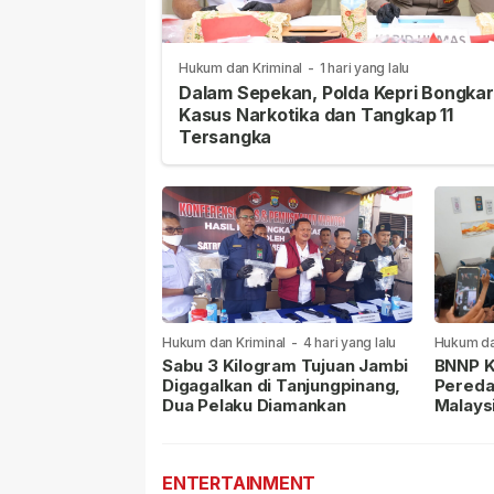
Hukum dan Kriminal
-
1 hari yang lalu
Dalam Sepekan, Polda Kepri Bongkar
Kasus Narkotika dan Tangkap 11
Tersangka
Hukum dan Kriminal
-
4 hari yang lalu
Hukum da
lalu
Sabu 3 Kilogram Tujuan Jambi
BNNP K
Digagalkan di Tanjungpinang,
Pereda
Dua Pelaku Diamankan
Malays
Masih 
ENTERTAINMENT