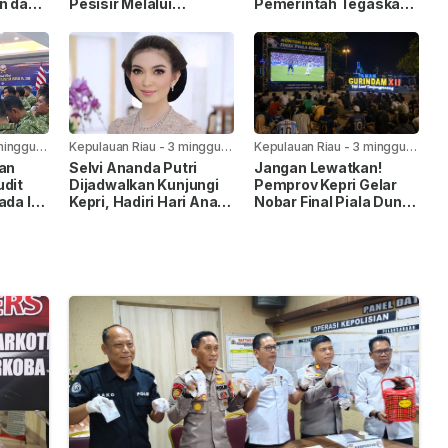
n dan
Pesisir Melalui
Pemerintah Tegaskan
Penanaman Mangrove
Komitmen Penuhi Hak
Anak
minggu
Kepulauan Riau
-
3 minggu
Kepulauan Riau
-
3 minggu
yang lalu
yang lalu
kan
Selvi Ananda Putri
Jangan Lewatkan!
udit
Dijadwalkan Kunjungi
Pemprov Kepri Gelar
ada I,
Kepri, Hadiri Hari Anak
Nobar Final Piala Dunia
Nasional 2026
FIFA 2026 di Taman
pingan
Gurindam