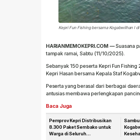
Kepri Fun Fishing bersama Kogabwilhan I di 
HARIANMEMOKEPRI.COM —
Suasana pa
tampak ramai, Sabtu (11/10/2025).
Sebanyak 150 peserta Kepri Fun Fishing 
Kepri Hasan bersama Kepala Staf Kogabw
Peserta yang berasal dari berbagai daer
antusias membawa perlengkapan pancin
Baca Juga
Pemprov Kepri Distribusikan
Sambut
8.300 Paket Sembako untuk
Kogabwi
Warga di Seluruh
Kesehat