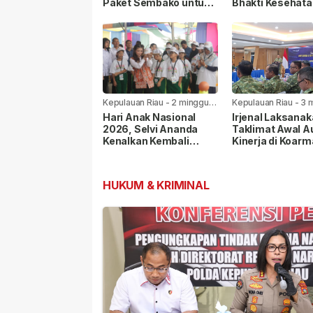
Paket Sembako untuk
Bhakti Kesehata
Warga di Seluruh
Sosial di
Kabupaten/Kota
Tanjungpinang
Kepulauan Riau
-
2 minggu
Kepulauan Riau
-
3 
yang lalu
yang lalu
Hari Anak Nasional
Irjenal Laksana
2026, Selvi Ananda
Taklimat Awal A
Kenalkan Kembali
Kinerja di Koarm
Permainan Rakyat
Pangkoarmada I
kepada Anak
Berikan Pendam
HUKUM & KRIMINAL