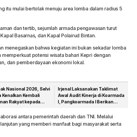
gpinang
g itu mulai bertolak menuju area lomba dalam radius 5
aman dan tertib, sejumlah armada pengawasan turut
 Kapal Basarnas, dan Kapal Polairud Bintan.
an menegaskan bahwa kegiatan ini bukan sekadar lomba
 memperkuat potensi wisata bahari Kepri dengan
an, dan pemberdayaan ekonomi lokal.
ak Nasional 2026, Selvi
Irjenal Laksanakan Taklimat
 Kenalkan Kembali
Awal Audit Kinerja di Koarmada
nan Rakyat kepada
I, Pangkoarmada I Berikan
Pendampingan
laborasi antara pemerintah daerah dan TNI. Melalui
kelanjutan yang memberi manfaat bagi masyarakat serta