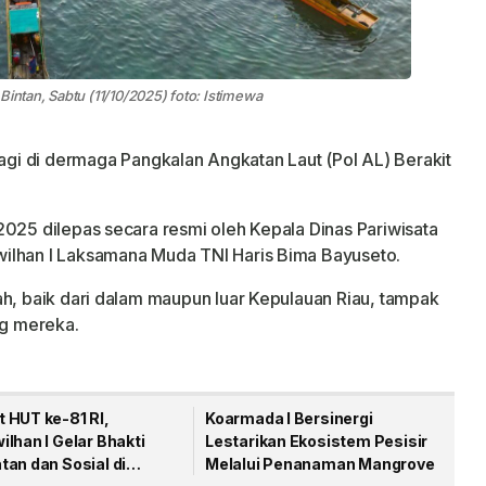
Bintan, Sabtu (11/10/2025) foto: Istimewa
gi di dermaga Pangkalan Angkatan Laut (Pol AL) Berakit
2025 dilepas secara resmi oleh Kepala Dinas Pariwisata
ilhan I Laksamana Muda TNI Haris Bima Bayuseto.
ah, baik dari dalam maupun luar Kepulauan Riau, tampak
g mereka.
 HUT ke-81 RI,
Koarmada I Bersinergi
lhan I Gelar Bhakti
Lestarikan Ekosistem Pesisir
an dan Sosial di
Melalui Penanaman Mangrove