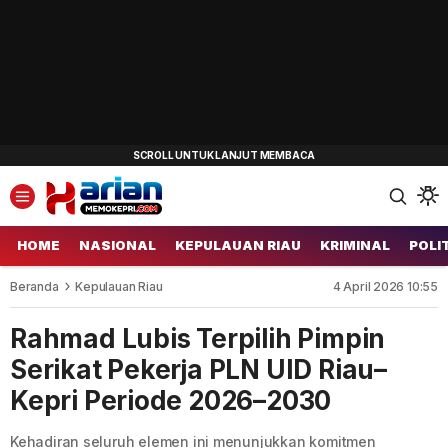
HOME
NASIONAL
KEPULAUAN RIAU
KRIMINAL
POLI
Beranda
Kepulauan Riau
4 April 2026 10:55
Rahmad Lubis Terpilih Pimpin
Serikat Pekerja PLN UID Riau–
Kepri Periode 2026–2030
Kehadiran seluruh elemen ini menunjukkan komitmen