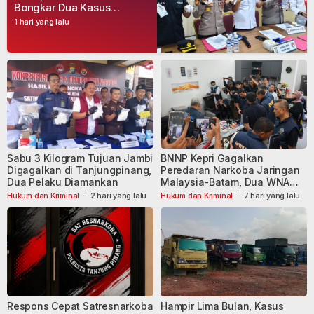
Bongkar Dua Kasus
Narkoba, Empat Tersangka
1 hari yang lalu
Dibekuk
Sabu 3 Kilogram Tujuan Jambi
BNNP Kepri Gagalkan
Digagalkan di Tanjungpinang,
Peredaran Narkoba Jaringan
Dua Pelaku Diamankan
Malaysia-Batam, Dua WNA
Masih Diburu
Hukum dan Kriminal
-
2 hari yang lalu
Hukum dan Kriminal
-
7 hari yang lalu
Respons Cepat Satresnarkoba
Hampir Lima Bulan, Kasus