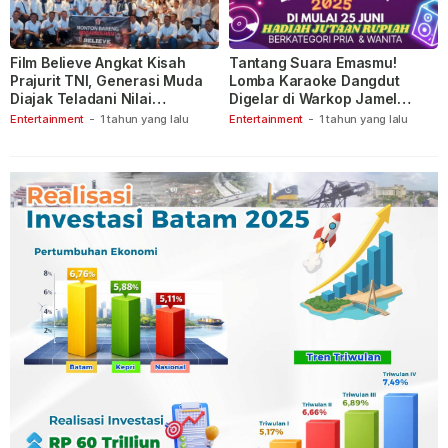
Film Believe Angkat Kisah
Tantang Suara Emasmu!
Prajurit TNI, Generasi Muda
Lomba Karaoke Dangdut
Diajak Teladani Nilai
Digelar di Warkop Jamel
Keberanian
Ganet
Entertainment
-
1 tahun yang lalu
Entertainment
-
1 tahun yang lalu