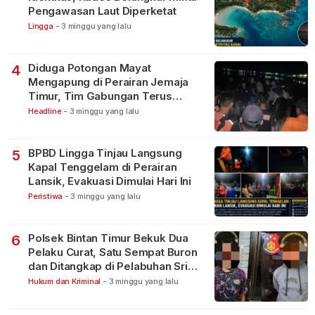
Pengawasan Laut Diperketat
Lingga
-
3 minggu yang lalu
Diduga Potongan Mayat
4
Mengapung di Perairan Jemaja
Timur, Tim Gabungan Terus
Lakukan Pencarian
Headline
-
3 minggu yang lalu
BPBD Lingga Tinjau Langsung
5
Kapal Tenggelam di Perairan
Lansik, Evakuasi Dimulai Hari Ini
Peristiwa
-
3 minggu yang lalu
Polsek Bintan Timur Bekuk Dua
6
Pelaku Curat, Satu Sempat Buron
dan Ditangkap di Pelabuhan Sri
Bintan Pura
Hukum dan Kriminal
-
3 minggu yang lalu