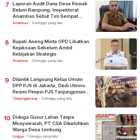
Laporan Audit Dana Desa Rewak
7
Belum Rampung, Inspektorat
Anambas Sebut Tim Sempat
Terbagi Tangani Kasus Lain
Anambas
-
3 minggu yang lalu
Bupati Aneng Minta OPD Libatkan
8
Kejaksaan Sebelum Ambil
Kebijakan Strategis
Anambas
-
3 minggu yang lalu
Dilantik Langsung Ketua Umum
9
DPP PJS di Jakarta, Dedi Utomo
Resmi Pimpin PJS Tanjungpinang-
Bintan
Tanjungpinang
-
2 minggu yang lalu
Diduga Gusur Lahan Tanpa
10
Musyawarah, PT CSA Dikeluhkan
Warga Desa Limbung
Lingga
-
1 minggu yang lalu