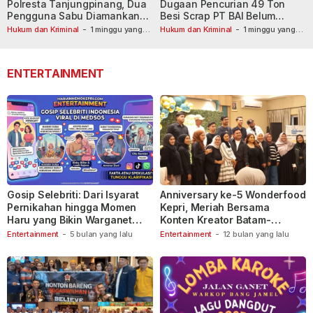
Polresta Tanjungpinang, Dua
Dugaan Pencurian 49 Ton
Pengguna Sabu Diamankan
Besi Scrap PT BAI Belum
Usai Dilaporkan ke Call Center
Tetapkan Tersangka
Hukum dan Kriminal
-
1 minggu yang
Hukum dan Kriminal
-
1 minggu yang
lalu
110
lalu
ENTERTAINMENT
Gosip Selebriti: Dari Isyarat
Anniversary ke-5 Wonderfood
Pernikahan hingga Momen
Kepri, Meriah Bersama
Haru yang Bikin Warganet
Konten Kreator Batam-
Berspekulasi
Tanjungpinang
Entertainment
-
5 bulan yang lalu
Entertainment
-
12 bulan yang lalu