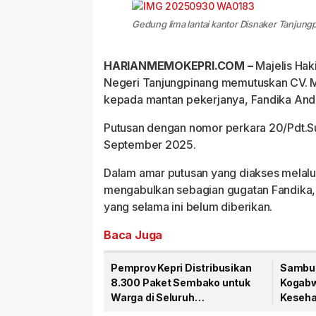
Gedung lima lantai kantor Disnaker Tanjung
HARIANMEMOKEPRI.COM –
Majelis Hak
Negeri Tanjungpinang memutuskan CV. M
kepada mantan pekerjanya, Fandika Andi
Putusan dengan nomor perkara 20/Pdt.S
September 2025.
Dalam amar putusan yang diakses melalu
mengabulkan sebagian gugatan Fandika
yang selama ini belum diberikan.
Baca Juga
Pemprov Kepri Distribusikan
Sambut
8.300 Paket Sembako untuk
Kogabwi
Warga di Seluruh
Kesehat
Kabupaten/Kota
Tanjun