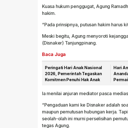
Kuasa hukum penggugat, Agung Ramadha
hakim.
“Pada prinsipnya, putusan hakim harus ki
Meski begitu, Agung menyoroti kejangga
(Disnaker) Tanjungpinang.
Baca Juga
Peringati Hari Anak Nasional
Hari An
2026, Pemerintah Tegaskan
Ananda
Komitmen Penuhi Hak Anak
Permai
Anak
Ia menilai anjuran mediator pasca media
“Pengaduan kami ke Disnaker adalah soal 
maupun pemutusan hubungan kerja. Tapi 
seolah-olah ini murni perselisihan pemut
tegas Agung.