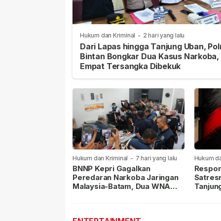
Hukum dan Kriminal
-
2 hari yang lalu
Dari Lapas hingga Tanjung Uban, Pol
Bintan Bongkar Dua Kasus Narkoba,
Empat Tersangka Dibekuk
Hukum dan Kriminal
-
7 hari yang lalu
Hukum da
lalu
BNNP Kepri Gagalkan
Respon
Peredaran Narkoba Jaringan
Satres
Malaysia-Batam, Dua WNA
Tanjun
Masih Diburu
Sabu D
Dilapor