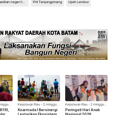
pengadilan negeri tanjungpinang
PHI Tanjungpinang
Upah Lembur
minggu
Kepulauan Riau
-
2 minggu
Kepulauan Riau
-
2 minggu
yang lalu
yang lalu
1 RI,
Koarmada I Bersinergi
Peringati Hari Anak
lar
Lestarikan Ekosistem
Nasional 2026,