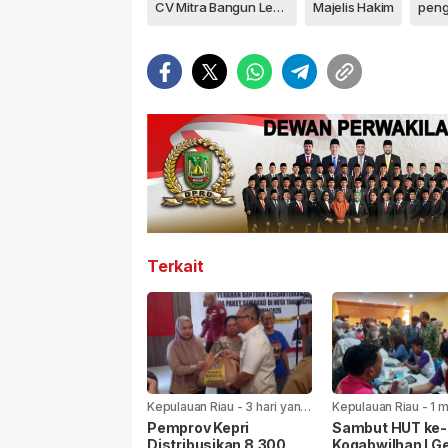
CV Mitra Bangun Lestari
Majelis Hakim
Terkait
Kepulauan Riau
-
3 hari yang
Kepulauan Riau
-
1 
lalu
yang lalu
Pemprov Kepri
Sambut HUT ke-8
Distribusikan 8.300
Kogabwilhan I Ge