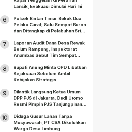
Kapal Tenggelam di Perairan
Lansik, Evakuasi Dimulai Hari Ini
Polsek Bintan Timur Bekuk Dua
6
Pelaku Curat, Satu Sempat Buron
dan Ditangkap di Pelabuhan Sri
Bintan Pura
Laporan Audit Dana Desa Rewak
7
Belum Rampung, Inspektorat
Anambas Sebut Tim Sempat
Terbagi Tangani Kasus Lain
Bupati Aneng Minta OPD Libatkan
8
Kejaksaan Sebelum Ambil
Kebijakan Strategis
Dilantik Langsung Ketua Umum
9
DPP PJS di Jakarta, Dedi Utomo
Resmi Pimpin PJS Tanjungpinang-
Bintan
Diduga Gusur Lahan Tanpa
10
Musyawarah, PT CSA Dikeluhkan
Warga Desa Limbung