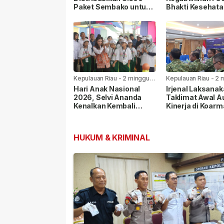
Paket Sembako untuk
Bhakti Kesehata
Warga di Seluruh
Sosial di
Kabupaten/Kota
Tanjungpinang
Kepulauan Riau
-
2 minggu
Kepulauan Riau
-
2 
yang lalu
yang lalu
Hari Anak Nasional
Irjenal Laksana
2026, Selvi Ananda
Taklimat Awal A
Kenalkan Kembali
Kinerja di Koarm
Permainan Rakyat
Pangkoarmada I
kepada Anak
Berikan Pendam
HUKUM & KRIMINAL