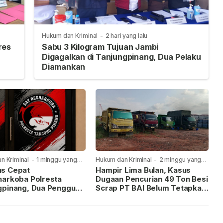
Hukum dan Kriminal
-
2 hari yang lalu
res
Sabu 3 Kilogram Tujuan Jambi
Digagalkan di Tanjungpinang, Dua Pelaku
Diamankan
n Kriminal
-
1 minggu yang
Hukum dan Kriminal
-
2 minggu yang
lalu
s Cepat
Hampir Lima Bulan, Kasus
narkoba Polresta
Dugaan Pencurian 49 Ton Besi
gpinang, Dua Pengguna
Scrap PT BAI Belum Tetapkan
iamankan Usai
Tersangka
kan ke Call Center 110