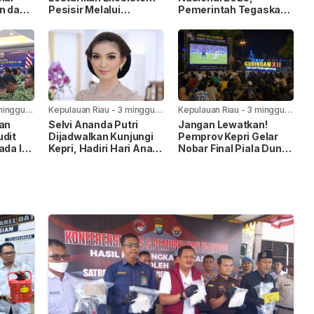
n dan
Pesisir Melalui
Pemerintah Tegaskan
Penanaman Mangrove
Komitmen Penuhi Hak
Anak
minggu
Kepulauan Riau
-
3 minggu
Kepulauan Riau
-
3 minggu
yang lalu
yang lalu
kan
Selvi Ananda Putri
Jangan Lewatkan!
udit
Dijadwalkan Kunjungi
Pemprov Kepri Gelar
ada I,
Kepri, Hadiri Hari Anak
Nobar Final Piala Dunia
Nasional 2026
FIFA 2026 di Taman
pingan
Gurindam