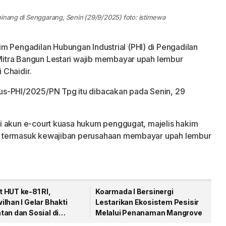
pinang di Senggarang, Senin (29/9/2025) foto: istimewa
im Pengadilan Hubungan Industrial (PHI) di Pengadilan
itra Bangun Lestari wajib membayar upah lembur
 Chaidir.
us-PHI/2025/PN Tpg itu dibacakan pada Senin, 29
i akun e-court kuasa hukum penggugat, majelis hakim
, termasuk kewajiban perusahaan membayar upah lembur
 HUT ke-81 RI,
Koarmada I Bersinergi
lhan I Gelar Bhakti
Lestarikan Ekosistem Pesisir
an dan Sosial di
Melalui Penanaman Mangrove
gpinang