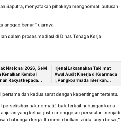
n Saputra, menyatakan pihaknya menghormati putusan
ta anggap benar,” ujarnya.
lan dalam proses mediasi di Dinas Tenaga Kerja
ak Nasional 2026, Selvi
Irjenal Laksanakan Taklimat
 Kenalkan Kembali
Awal Audit Kinerja di Koarmada
nan Rakyat kepada
I, Pangkoarmada I Berikan
Pendampingan
si pertama dan kedua sarat dengan kepentingan tertentu.
perselisihan hak normatif, baik terkait hubungan kerja
anjuran yang keluar justru menggeser persoalan menjadi
usan hubungan kerja. Itu menimbulkan tanda tanya besar,”