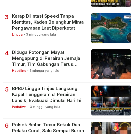
Kerap Dilintasi Speed Tanpa
3
Identitas, Kades Belungkur Minta
Pengawasan Laut Diperketat
Lingga
-
3 minggu yang lalu
Diduga Potongan Mayat
4
Mengapung di Perairan Jemaja
Timur, Tim Gabungan Terus
Lakukan Pencarian
Headline
-
3 minggu yang lalu
BPBD Lingga Tinjau Langsung
5
Kapal Tenggelam di Perairan
Lansik, Evakuasi Dimulai Hari Ini
Peristiwa
-
3 minggu yang lalu
Polsek Bintan Timur Bekuk Dua
6
Pelaku Curat, Satu Sempat Buron