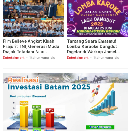
Film Believe Angkat Kisah
Tantang Suara Emasmu!
Prajurit TNI, Generasi Muda
Lomba Karaoke Dangdut
Diajak Teladani Nilai
Digelar di Warkop Jamel
Keberanian
Ganet
Entertainment
-
1 tahun yang lalu
Entertainment
-
1 tahun yang lalu