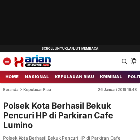
HOME
NASIONAL
KEPULAUAN RIAU
KRIMINAL
POLI
Beranda
Kepulauan Riau
26 Januari 2019 16:48
Polsek Kota Berhasil Bekuk
Pencuri HP di Parkiran Cafe
Lumino
Polsek Kota Berhasil Bekuk Pencuri HP di Parkiran Cafe