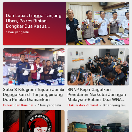
Dari Lapas hingga Tanjung
Uban, Polres Bintan
Bongkar Dua Kasus
Narkoba, Empat Tersangka
1 hari yang lalu
Dibekuk
Sabu 3 Kilogram Tujuan Jambi
BNNP Kepri Gagalkan
Digagalkan di Tanjungpinang,
Peredaran Narkoba Jaringan
Dua Pelaku Diamankan
Malaysia-Batam, Dua WNA
Masih Diburu
Hukum dan Kriminal
-
1 hari yang lalu
Hukum dan Kriminal
-
6 hari yang lalu