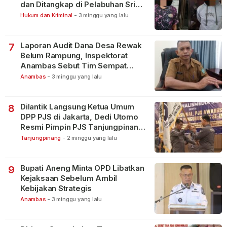
dan Ditangkap di Pelabuhan Sri
Bintan Pura
Hukum dan Kriminal
-
3 minggu yang lalu
Laporan Audit Dana Desa Rewak
7
Belum Rampung, Inspektorat
Anambas Sebut Tim Sempat
Terbagi Tangani Kasus Lain
Anambas
-
3 minggu yang lalu
Dilantik Langsung Ketua Umum
8
DPP PJS di Jakarta, Dedi Utomo
Resmi Pimpin PJS Tanjungpinang-
Bintan
Tanjungpinang
-
2 minggu yang lalu
Bupati Aneng Minta OPD Libatkan
9
Kejaksaan Sebelum Ambil
Kebijakan Strategis
Anambas
-
3 minggu yang lalu