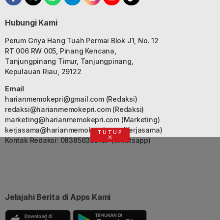
Hubungi Kami
Perum Griya Hang Tuah Permai Blok J1, No. 12
RT 006 RW 005, Pinang Kencana,
Tanjungpinang Timur, Tanjungpinang,
Kepulauan Riau, 29122
Email
harianmemokepri@gmail.com
(Redaksi)
redaksi@harianmemokepri.com
(Redaksi)
marketing@harianmemokepri.com
(Marketing)
kerjasama@harianmemokepri.com
(Kerjasama)
TUTUP
Kontak Redaksi: 083856335187 (Whatsapp)
Jelajahi Berita di Apps Kami