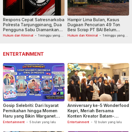
Respons Cepat Satresnarkoba
Hampir Lima Bulan, Kasus
Polresta Tanjungpinang, Dua
Dugaan Pencurian 49 Ton
Pengguna Sabu Diamankan
Besi Scrap PT BAI Belum
Usai Dilaporkan ke Call Center
Tetapkan Tersangka
Hukum dan Kriminal
-
1 minggu yang
Hukum dan Kriminal
-
1 minggu yang
lalu
110
lalu
ENTERTAINMENT
Gosip Selebriti: Dari Isyarat
Anniversary ke-5 Wonderfood
Pernikahan hingga Momen
Kepri, Meriah Bersama
Haru yang Bikin Warganet
Konten Kreator Batam-
Berspekulasi
Tanjungpinang
Entertainment
-
5 bulan yang lalu
Entertainment
-
12 bulan yang lalu