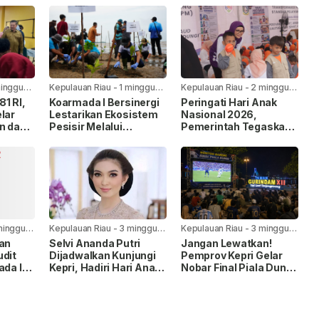
minggu
Kepulauan Riau
-
1 minggu
Kepulauan Riau
-
2 minggu
yang lalu
yang lalu
1 RI,
Koarmada I Bersinergi
Peringati Hari Anak
lar
Lestarikan Ekosistem
Nasional 2026,
n dan
Pesisir Melalui
Pemerintah Tegaskan
Penanaman Mangrove
Komitmen Penuhi Hak
Anak
minggu
Kepulauan Riau
-
3 minggu
Kepulauan Riau
-
3 minggu
yang lalu
yang lalu
kan
Selvi Ananda Putri
Jangan Lewatkan!
udit
Dijadwalkan Kunjungi
Pemprov Kepri Gelar
ada I,
Kepri, Hadiri Hari Anak
Nobar Final Piala Dunia
Nasional 2026
FIFA 2026 di Taman
pingan
Gurindam