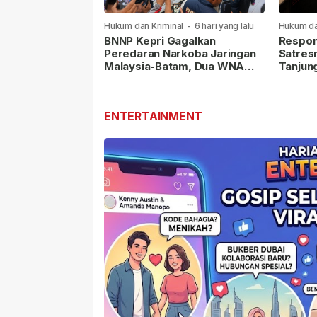
Hukum dan Kriminal
-
6 hari yang lalu
Hukum da
lalu
BNNP Kepri Gagalkan
Respon
Peredaran Narkoba Jaringan
Satres
Malaysia-Batam, Dua WNA
Tanjun
Masih Diburu
Sabu D
Dilapor
ENTERTAINMENT