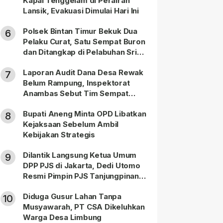
Kapal Tenggelam di Perairan
Lansik, Evakuasi Dimulai Hari Ini
Polsek Bintan Timur Bekuk Dua
6
Pelaku Curat, Satu Sempat Buron
dan Ditangkap di Pelabuhan Sri
Bintan Pura
Laporan Audit Dana Desa Rewak
7
Belum Rampung, Inspektorat
Anambas Sebut Tim Sempat
Terbagi Tangani Kasus Lain
Bupati Aneng Minta OPD Libatkan
8
Kejaksaan Sebelum Ambil
Kebijakan Strategis
Dilantik Langsung Ketua Umum
9
DPP PJS di Jakarta, Dedi Utomo
Resmi Pimpin PJS Tanjungpinang-
Bintan
Diduga Gusur Lahan Tanpa
10
Musyawarah, PT CSA Dikeluhkan
Warga Desa Limbung