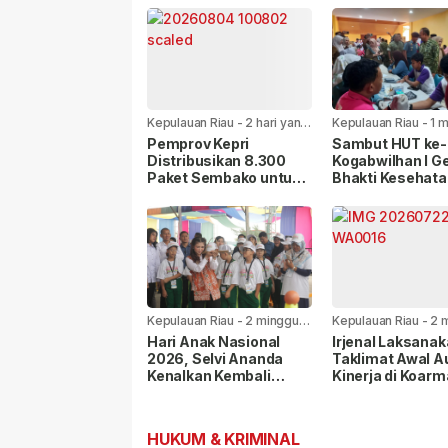
Kepulauan Riau
-
2 hari yang
Kepulauan Riau
-
1 
lalu
yang lalu
Pemprov Kepri
Sambut HUT ke-8
Distribusikan 8.300
Kogabwilhan I Ge
Paket Sembako untuk
Bhakti Kesehata
Warga di Seluruh
Sosial di
Kabupaten/Kota
Tanjungpinang
Kepulauan Riau
-
2 minggu
Kepulauan Riau
-
2 
yang lalu
yang lalu
Hari Anak Nasional
Irjenal Laksana
2026, Selvi Ananda
Taklimat Awal A
Kenalkan Kembali
Kinerja di Koarm
Permainan Rakyat
Pangkoarmada I
kepada Anak
Berikan Pendam
HUKUM & KRIMINAL