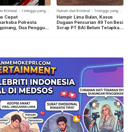
n Kriminal
-
1 minggu yang
Hukum dan Kriminal
-
1 minggu yang
lalu
s Cepat
Hampir Lima Bulan, Kasus
narkoba Polresta
Dugaan Pencurian 49 Ton Besi
gpinang, Dua Pengguna
Scrap PT BAI Belum Tetapkan
iamankan Usai
Tersangka
kan ke Call Center 110