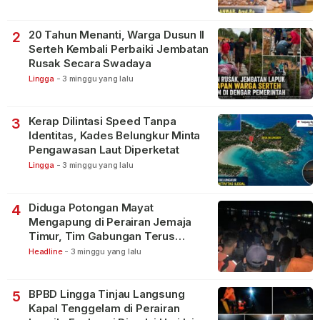
20 Tahun Menanti, Warga Dusun II
2
Serteh Kembali Perbaiki Jembatan
Rusak Secara Swadaya
Lingga
-
3 minggu yang lalu
Kerap Dilintasi Speed Tanpa
3
Identitas, Kades Belungkur Minta
Pengawasan Laut Diperketat
Lingga
-
3 minggu yang lalu
Diduga Potongan Mayat
4
Mengapung di Perairan Jemaja
Timur, Tim Gabungan Terus
Lakukan Pencarian
Headline
-
3 minggu yang lalu
BPBD Lingga Tinjau Langsung
5
Kapal Tenggelam di Perairan