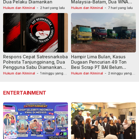
Dua Pelaku Diamankan
Malaysia-Batam, Dua WNA
Masih Diburu
Hukum dan Kriminal
-
2 hari yang lalu
Hukum dan Kriminal
-
7 hari yang lalu
Respons Cepat Satresnarkoba
Hampir Lima Bulan, Kasus
Polresta Tanjungpinang, Dua
Dugaan Pencurian 49 Ton
Pengguna Sabu Diamankan
Besi Scrap PT BAI Belum
Usai Dilaporkan ke Call Center
Tetapkan Tersangka
Hukum dan Kriminal
-
1 minggu yang
Hukum dan Kriminal
-
2 minggu yang
lalu
110
lalu
ENTERTAINMENT