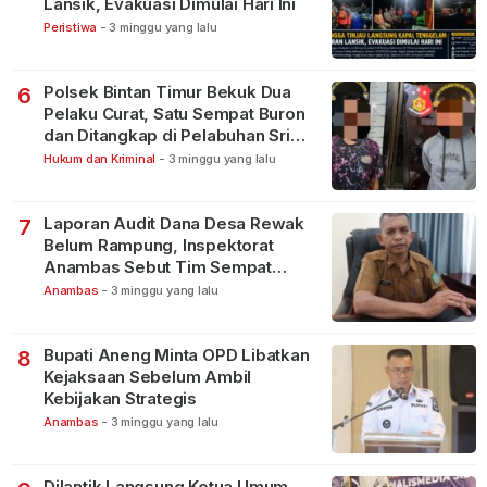
Lansik, Evakuasi Dimulai Hari Ini
Peristiwa
-
3 minggu yang lalu
Polsek Bintan Timur Bekuk Dua
6
Pelaku Curat, Satu Sempat Buron
dan Ditangkap di Pelabuhan Sri
Bintan Pura
Hukum dan Kriminal
-
3 minggu yang lalu
Laporan Audit Dana Desa Rewak
7
Belum Rampung, Inspektorat
Anambas Sebut Tim Sempat
Terbagi Tangani Kasus Lain
Anambas
-
3 minggu yang lalu
Bupati Aneng Minta OPD Libatkan
8
Kejaksaan Sebelum Ambil
Kebijakan Strategis
Anambas
-
3 minggu yang lalu
Dilantik Langsung Ketua Umum