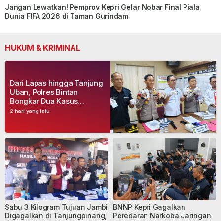
Jangan Lewatkan! Pemprov Kepri Gelar Nobar Final Piala
Dunia FIFA 2026 di Taman Gurindam
HUKUM & KRIMINAL
Dari Lapas hingga Tanjung
Uban, Polres Bintan
Bongkar Dua Kasus
Narkoba, Empat Tersangka
2 hari yang lalu
Dibekuk
Sabu 3 Kilogram Tujuan Jambi
BNNP Kepri Gagalkan
Digagalkan di Tanjungpinang,
Peredaran Narkoba Jaringan