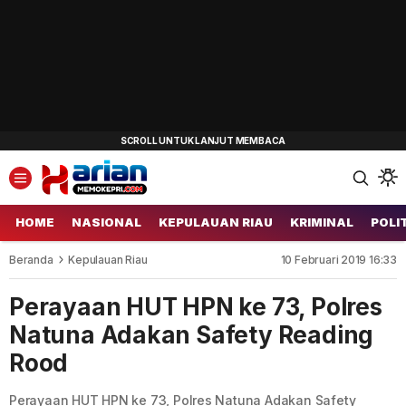
HOME
NASIONAL
KEPULAUAN RIAU
KRIMINAL
POLI
Beranda
Kepulauan Riau
10 Februari 2019 16:33
Perayaan HUT HPN ke 73, Polres
Natuna Adakan Safety Reading
Rood
Perayaan HUT HPN ke 73, Polres Natuna Adakan Safety