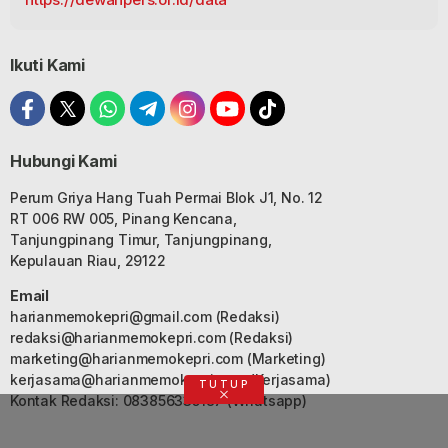
Ikuti Kami
Hubungi Kami
Perum Griya Hang Tuah Permai Blok J1, No. 12
RT 006 RW 005, Pinang Kencana,
Tanjungpinang Timur, Tanjungpinang,
Kepulauan Riau, 29122
Email
harianmemokepri@gmail.com
(Redaksi)
redaksi@harianmemokepri.com
(Redaksi)
marketing@harianmemokepri.com
(Marketing)
kerjasama@harianmemokepri.com
(Kerjasama)
TUTUP
Kontak Redaksi: 083856335187 (Whatsapp)