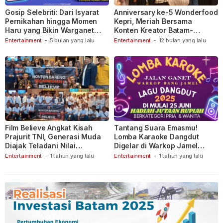
Gosip Selebriti: Dari Isyarat
Anniversary ke-5 Wonderfood
Pernikahan hingga Momen
Kepri, Meriah Bersama
Haru yang Bikin Warganet
Konten Kreator Batam-
Berspekulasi
Tanjungpinang
Entertainment
-
5 bulan yang lalu
Entertainment
-
12 bulan yang lalu
Film Believe Angkat Kisah
Tantang Suara Emasmu!
Prajurit TNI, Generasi Muda
Lomba Karaoke Dangdut
Diajak Teladani Nilai
Digelar di Warkop Jamel
Keberanian
Ganet
Entertainment
-
1 tahun yang lalu
Entertainment
-
1 tahun yang lalu