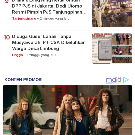
9
DPP PJS di Jakarta, Dedi Utomo
Resmi Pimpin PJS Tanjungpinang-
Bintan
Tanjungpinang
-
2 minggu yang lalu
Diduga Gusur Lahan Tanpa
10
Musyawarah, PT CSA Dikeluhkan
Warga Desa Limbung
Lingga
-
1 minggu yang lalu