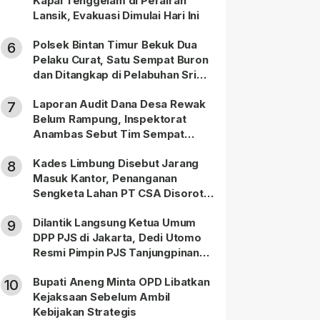
Kapal Tenggelam di Perairan
Lansik, Evakuasi Dimulai Hari Ini
Polsek Bintan Timur Bekuk Dua
6
Pelaku Curat, Satu Sempat Buron
dan Ditangkap di Pelabuhan Sri
Bintan Pura
Laporan Audit Dana Desa Rewak
7
Belum Rampung, Inspektorat
Anambas Sebut Tim Sempat
Terbagi Tangani Kasus Lain
Kades Limbung Disebut Jarang
8
Masuk Kantor, Penanganan
Sengketa Lahan PT CSA Disorot
Warga
Dilantik Langsung Ketua Umum
9
DPP PJS di Jakarta, Dedi Utomo
Resmi Pimpin PJS Tanjungpinang-
Bintan
Bupati Aneng Minta OPD Libatkan
10
Kejaksaan Sebelum Ambil
Kebijakan Strategis