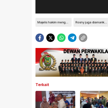
Majelis hakim menghukum Ong Eng Hong Alias Ahong pemilik sabu
Rosny juga diamankan dan menjalankan sidang terpisah
Terkait