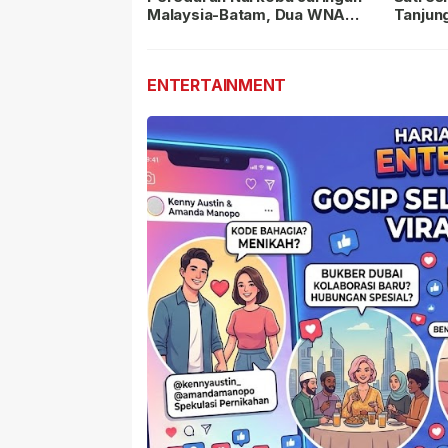
Malaysia-Batam, Dua WNA
Tanjun
Masih Diburu
Sabu D
Dilapor
ENTERTAINMENT