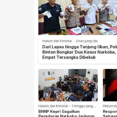
Hukum dan Kriminal
-
2 hari yang lalu
Dari Lapas hingga Tanjung Uban, Pol
Bintan Bongkar Dua Kasus Narkoba,
Empat Tersangka Dibekuk
Hukum dan Kriminal
-
1 minggu yang
Hukum da
lalu
lalu
BNNP Kepri Gagalkan
Respon
Peredaran Narkoba Jaringan
Satres