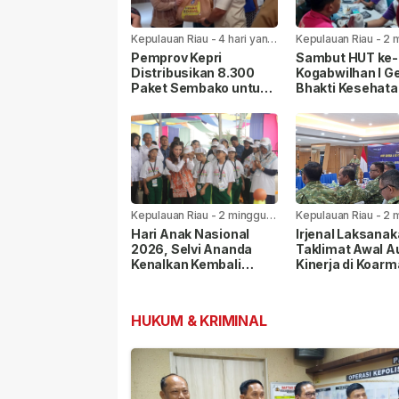
Kepulauan Riau
-
4 hari yang
Kepulauan Riau
-
2 
lalu
yang lalu
Pemprov Kepri
Sambut HUT ke-8
Distribusikan 8.300
Kogabwilhan I Ge
Paket Sembako untuk
Bhakti Kesehata
Warga di Seluruh
Sosial di
Kabupaten/Kota
Tanjungpinang
Kepulauan Riau
-
2 minggu
Kepulauan Riau
-
2 
yang lalu
yang lalu
Hari Anak Nasional
Irjenal Laksana
2026, Selvi Ananda
Taklimat Awal A
Kenalkan Kembali
Kinerja di Koarm
Permainan Rakyat
Pangkoarmada I
kepada Anak
Berikan Pendam
HUKUM & KRIMINAL