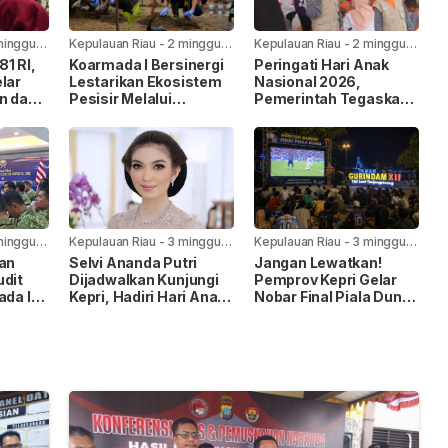
minggu
Kepulauan Riau
-
2 minggu
Kepulauan Riau
-
2 minggu
yang lalu
yang lalu
1 RI,
Koarmada I Bersinergi
Peringati Hari Anak
lar
Lestarikan Ekosistem
Nasional 2026,
n dan
Pesisir Melalui
Pemerintah Tegaskan
Penanaman Mangrove
Komitmen Penuhi Hak
Anak
minggu
Kepulauan Riau
-
3 minggu
Kepulauan Riau
-
3 minggu
yang lalu
yang lalu
kan
Selvi Ananda Putri
Jangan Lewatkan!
udit
Dijadwalkan Kunjungi
Pemprov Kepri Gelar
ada I,
Kepri, Hadiri Hari Anak
Nobar Final Piala Dunia
Nasional 2026
FIFA 2026 di Taman
pingan
Gurindam