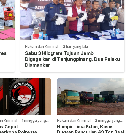
Hukum dan Kriminal
-
2 hari yang lalu
res
Sabu 3 Kilogram Tujuan Jambi
Digagalkan di Tanjungpinang, Dua Pelaku
Diamankan
n Kriminal
-
1 minggu yang
Hukum dan Kriminal
-
2 minggu yang
lalu
s Cepat
Hampir Lima Bulan, Kasus
narkoba Polresta
Dugaan Pencurian 49 Ton Besi