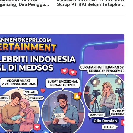
gpinang, Dua Pengguna
Scrap PT BAI Belum Tetapkan
iamankan Usai
Tersangka
kan ke Call Center 110