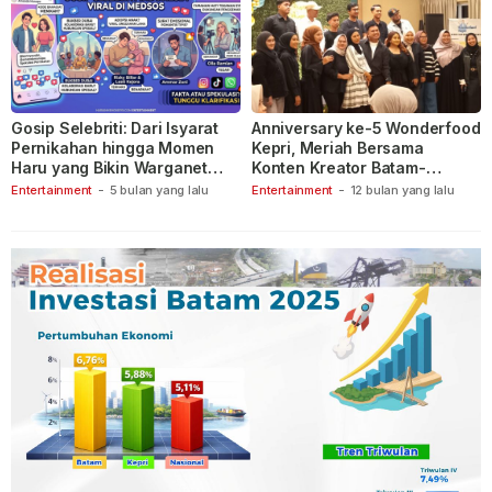
Gosip Selebriti: Dari Isyarat
Anniversary ke-5 Wonderfood
Pernikahan hingga Momen
Kepri, Meriah Bersama
Haru yang Bikin Warganet
Konten Kreator Batam-
Berspekulasi
Tanjungpinang
Entertainment
-
5 bulan yang lalu
Entertainment
-
12 bulan yang lalu