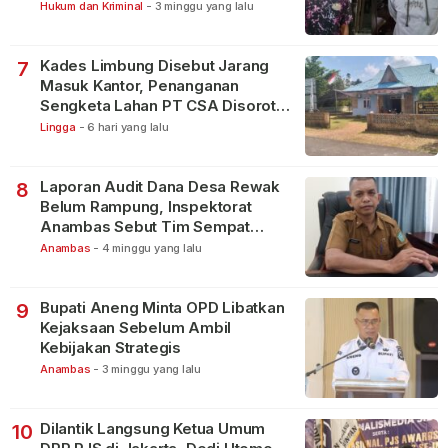
Bintan Pura
Hukum dan Kriminal
-
3 minggu yang lalu
Kades Limbung Disebut Jarang
7
Masuk Kantor, Penanganan
Sengketa Lahan PT CSA Disorot
Warga
Lingga
-
6 hari yang lalu
Laporan Audit Dana Desa Rewak
8
Belum Rampung, Inspektorat
Anambas Sebut Tim Sempat
Terbagi Tangani Kasus Lain
Anambas
-
4 minggu yang lalu
Bupati Aneng Minta OPD Libatkan
9
Kejaksaan Sebelum Ambil
Kebijakan Strategis
Anambas
-
3 minggu yang lalu
Dilantik Langsung Ketua Umum
10