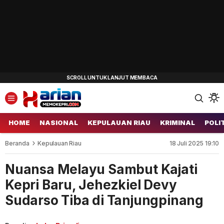
HOME
NASIONAL
KEPULAUAN RIAU
KRIMINAL
POLI
Beranda
Kepulauan Riau
18 Juli 2025 19:10
Nuansa Melayu Sambut Kajati
Kepri Baru, Jehezkiel Devy
Sudarso Tiba di Tanjungpinang