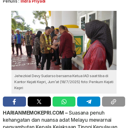
Penulis :
Indra Priyadi
Jehezkiel Devy Sudarso bersama Ketua IAD saat tiba di
Kantor Kejati Kepri, Jum’at (18/7/2025) foto: Penkum Kejati
Kepri
HARIANMEMOKEPRI.COM –
Suasana penuh
kehangatan dan nuansa adat Melayu mewarnai
penyambutan Kepala Kejaksaan Tinggi Kepulauan