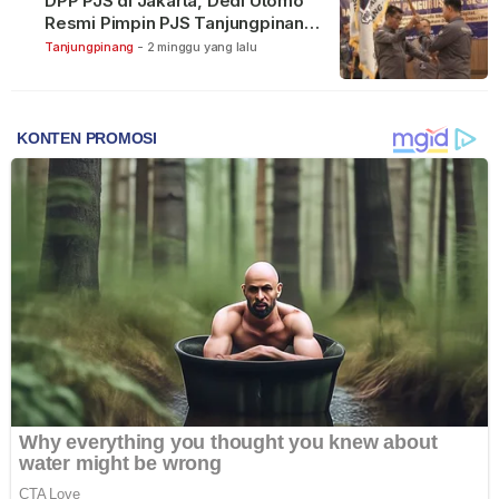
DPP PJS di Jakarta, Dedi Utomo
Resmi Pimpin PJS Tanjungpinang-
Bintan
Tanjungpinang
-
2 minggu yang lalu