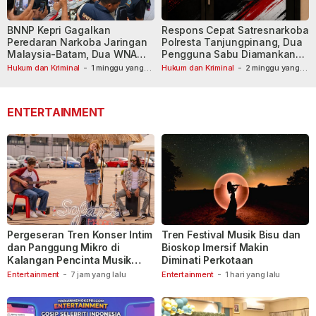
BNNP Kepri Gagalkan
Respons Cepat Satresnarkoba
Peredaran Narkoba Jaringan
Polresta Tanjungpinang, Dua
Malaysia-Batam, Dua WNA
Pengguna Sabu Diamankan
Masih Diburu
Usai Dilaporkan ke Call Center
Hukum dan Kriminal
-
1 minggu yang
Hukum dan Kriminal
-
2 minggu yang
lalu
lalu
110
ENTERTAINMENT
Pergeseran Tren Konser Intim
Tren Festival Musik Bisu dan
dan Panggung Mikro di
Bioskop Imersif Makin
Kalangan Pencinta Musik
Diminati Perkotaan
Indonesia
Entertainment
-
7 jam yang lalu
Entertainment
-
1 hari yang lalu