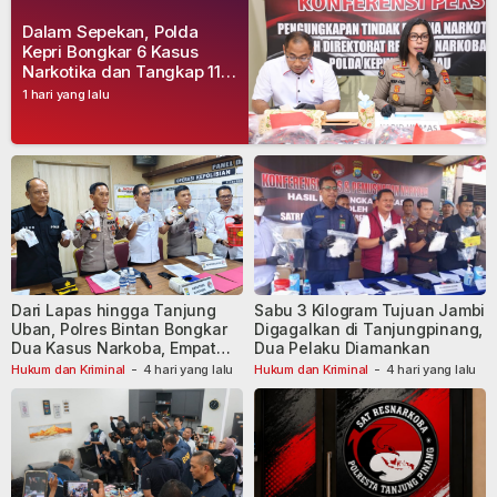
Dalam Sepekan, Polda
Kepri Bongkar 6 Kasus
Narkotika dan Tangkap 11
Tersangka
1 hari yang lalu
Dari Lapas hingga Tanjung
Sabu 3 Kilogram Tujuan Jambi
Uban, Polres Bintan Bongkar
Digagalkan di Tanjungpinang,
Dua Kasus Narkoba, Empat
Dua Pelaku Diamankan
Tersangka Dibekuk
Hukum dan Kriminal
-
4 hari yang lalu
Hukum dan Kriminal
-
4 hari yang lalu