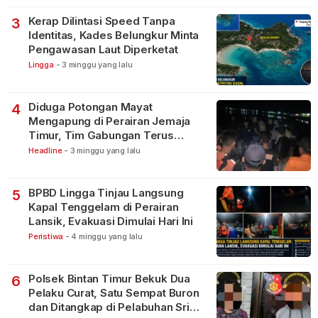
Kerap Dilintasi Speed Tanpa
3
Identitas, Kades Belungkur Minta
Pengawasan Laut Diperketat
Lingga
-
3 minggu yang lalu
Diduga Potongan Mayat
4
Mengapung di Perairan Jemaja
Timur, Tim Gabungan Terus
Lakukan Pencarian
Headline
-
3 minggu yang lalu
BPBD Lingga Tinjau Langsung
5
Kapal Tenggelam di Perairan
Lansik, Evakuasi Dimulai Hari Ini
Peristiwa
-
4 minggu yang lalu
Polsek Bintan Timur Bekuk Dua
6
Pelaku Curat, Satu Sempat Buron
dan Ditangkap di Pelabuhan Sri