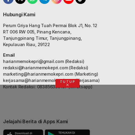
Hubungi Kami
Perum Griya Hang Tuah Permai Blok J1, No. 12
RT 006 RW 005, Pinang Kencana,
Tanjungpinang Timur, Tanjungpinang,
Kepulauan Riau, 29122
Email
harianmemokepri@gmail.com
(Redaksi)
redaksi@harianmemokepri.com
(Redaksi)
marketing@harianmemokepri.com
(Marketing)
kerjasama@harianmemokepri.com
(Kerjasama)
TUTUP
Kontak Redaksi: 083856335187 (Whatsapp)
Jelajahi Berita di Apps Kami