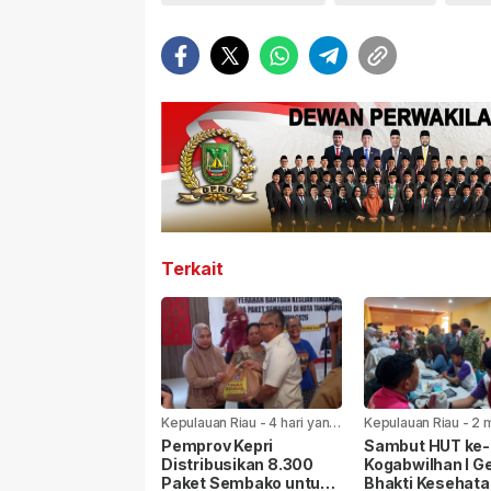
Terkait
Kepulauan Riau
-
4 hari yang
Kepulauan Riau
-
2 
lalu
yang lalu
Pemprov Kepri
Sambut HUT ke-8
Distribusikan 8.300
Kogabwilhan I Ge
Paket Sembako untuk
Bhakti Kesehata