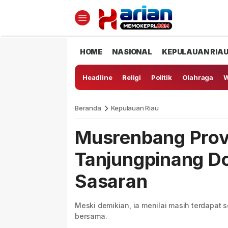
HOME
NASIONAL
KEPULAUAN RIA
Headline
Religi
Politik
Olahraga
W
Beranda
Kepulauan Riau
Musrenbang Provi
Tanjungpinang D
Sasaran
Meski demikian, ia menilai masih terdapat
bersama.