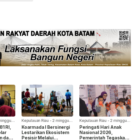
minggu
Kepulauan Riau
-
2 minggu
Kepulauan Riau
-
2 minggu
yang lalu
yang lalu
1 RI,
Koarmada I Bersinergi
Peringati Hari Anak
lar
Lestarikan Ekosistem
Nasional 2026,
n dan
Pesisir Melalui
Pemerintah Tegaskan