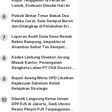
Kapal Tenggelam di Perairan
Lansik, Evakuasi Dimulai Hari Ini
Polsek Bintan Timur Bekuk Dua
6
Pelaku Curat, Satu Sempat Buron
dan Ditangkap di Pelabuhan Sri
Bintan Pura
Laporan Audit Dana Desa Rewak
7
Belum Rampung, Inspektorat
Anambas Sebut Tim Sempat
Terbagi Tangani Kasus Lain
Kades Limbung Disebut Jarang
8
Masuk Kantor, Penanganan
Sengketa Lahan PT CSA Disorot
Warga
Bupati Aneng Minta OPD Libatkan
9
Kejaksaan Sebelum Ambil
Kebijakan Strategis
Dilantik Langsung Ketua Umum
10
DPP PJS di Jakarta, Dedi Utomo
Resmi Pimpin PJS Tanjungpinang-