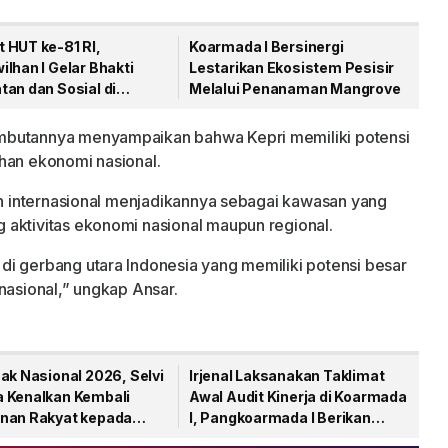
 HUT ke-81 RI,
Koarmada I Bersinergi
lhan I Gelar Bhakti
Lestarikan Ekosistem Pesisir
an dan Sosial di
Melalui Penanaman Mangrove
gpinang
mbutannya menyampaikan bahwa Kepri memiliki potensi
han ekonomi nasional.
gan internasional menjadikannya sebagai kawasan yang
 aktivitas ekonomi nasional maupun regional.
i gerbang utara Indonesia yang memiliki potensi besar
nasional,” ungkap Ansar.
ak Nasional 2026, Selvi
Irjenal Laksanakan Taklimat
 Kenalkan Kembali
Awal Audit Kinerja di Koarmada
nan Rakyat kepada
I, Pangkoarmada I Berikan
Pendampingan