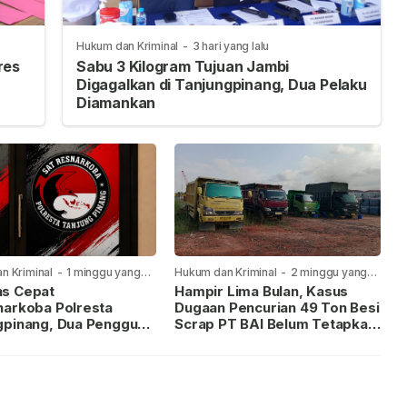
Hukum dan Kriminal
-
3 hari yang lalu
res
Sabu 3 Kilogram Tujuan Jambi
Digagalkan di Tanjungpinang, Dua Pelaku
Diamankan
n Kriminal
-
1 minggu yang
Hukum dan Kriminal
-
2 minggu yang
lalu
s Cepat
Hampir Lima Bulan, Kasus
narkoba Polresta
Dugaan Pencurian 49 Ton Besi
gpinang, Dua Pengguna
Scrap PT BAI Belum Tetapkan
iamankan Usai
Tersangka
kan ke Call Center 110