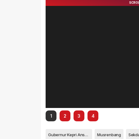
1
2
3
4
Gubernur Kepri Ansar Ahmad
Musrenbang
Sekd