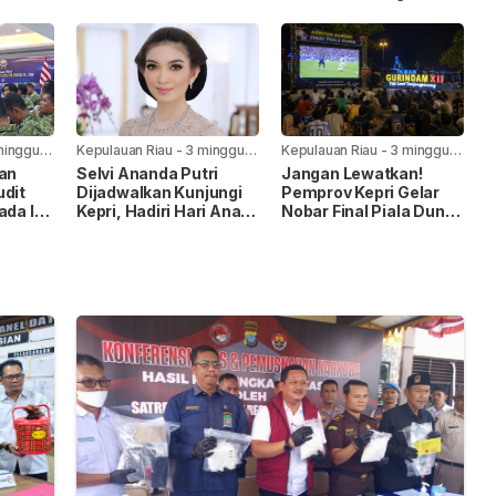
Penanaman Mangrove
Komitmen Penuhi Hak
Anak
minggu
Kepulauan Riau
-
3 minggu
Kepulauan Riau
-
3 minggu
yang lalu
yang lalu
kan
Selvi Ananda Putri
Jangan Lewatkan!
udit
Dijadwalkan Kunjungi
Pemprov Kepri Gelar
ada I,
Kepri, Hadiri Hari Anak
Nobar Final Piala Dunia
Nasional 2026
FIFA 2026 di Taman
pingan
Gurindam