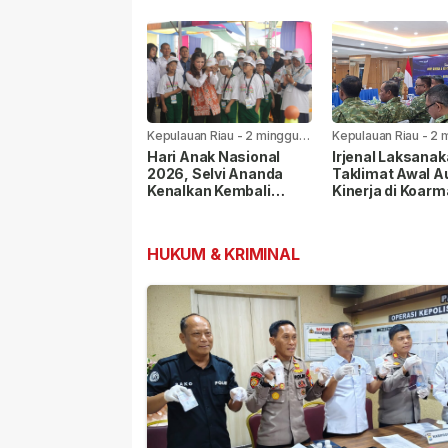
Warga di Seluruh
Sosial di
Kabupaten/Kota
Tanjungpinang
Kepulauan Riau
-
2 minggu
Kepulauan Riau
-
2 
yang lalu
yang lalu
Hari Anak Nasional
Irjenal Laksana
2026, Selvi Ananda
Taklimat Awal A
Kenalkan Kembali
Kinerja di Koarm
Permainan Rakyat
Pangkoarmada I
kepada Anak
Berikan Pendam
HUKUM & KRIMINAL