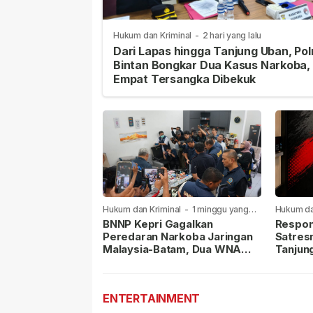
Hukum dan Kriminal
-
2 hari yang lalu
Dari Lapas hingga Tanjung Uban, Pol
Bintan Bongkar Dua Kasus Narkoba,
Empat Tersangka Dibekuk
Hukum dan Kriminal
-
1 minggu yang
Hukum da
lalu
lalu
BNNP Kepri Gagalkan
Respon
Peredaran Narkoba Jaringan
Satres
Malaysia-Batam, Dua WNA
Tanjun
Masih Diburu
Sabu D
Dilapor
ENTERTAINMENT