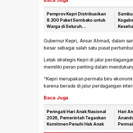
Baca Juga
Pemprov Kepri Distribusikan
Sambut
8.300 Paket Sembako untuk
Kogabwi
Warga di Seluruh
Kesehat
Kabupaten/Kota
Tanjun
Gubernur Kepri, Ansar Ahmad, dalam sa
besar sebagai salah satu pusat pertumbu
Letak strategis Kepri di jalur perdagan
memiliki peran penting dalam mendukung
“Kepri merupakan permata biru ekonomi d
karena berada di jalur perdagangan inter
Baca Juga
Peringati Hari Anak Nasional
Hari An
2026, Pemerintah Tegaskan
Ananda
Komitmen Penuhi Hak Anak
Permai
Anak