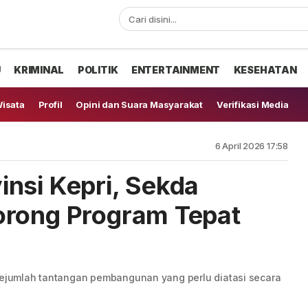
U
KRIMINAL
POLITIK
ENTERTAINMENT
KESEHATAN
isata
Profil
Opini dan Suara Masyarakat
Verifikasi Media
6 April 2026 17:58
nsi Kepri, Sekda
orong Program Tepat
 sejumlah tantangan pembangunan yang perlu diatasi secara