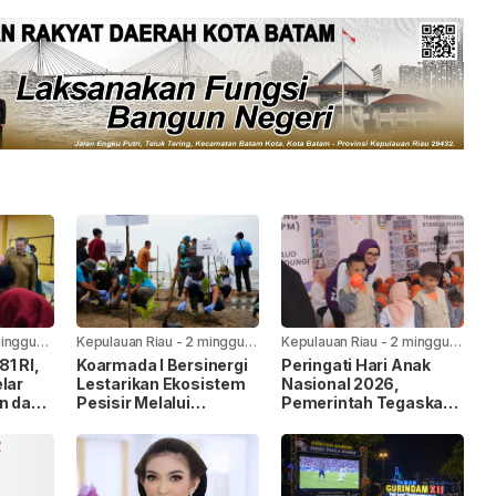
minggu
Kepulauan Riau
-
2 minggu
Kepulauan Riau
-
2 minggu
yang lalu
yang lalu
1 RI,
Koarmada I Bersinergi
Peringati Hari Anak
lar
Lestarikan Ekosistem
Nasional 2026,
n dan
Pesisir Melalui
Pemerintah Tegaskan
Penanaman Mangrove
Komitmen Penuhi Hak
Anak