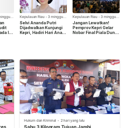
minggu
Kepulauan Riau
-
3 minggu
Kepulauan Riau
-
3 minggu
yang lalu
yang lalu
kan
Selvi Ananda Putri
Jangan Lewatkan!
udit
Dijadwalkan Kunjungi
Pemprov Kepri Gelar
ada I,
Kepri, Hadiri Hari Anak
Nobar Final Piala Dunia
Nasional 2026
FIFA 2026 di Taman
pingan
Gurindam
Hukum dan Kriminal
-
2 hari yang lalu
res
Sabu 3 Kilogram Tujuan Jambi