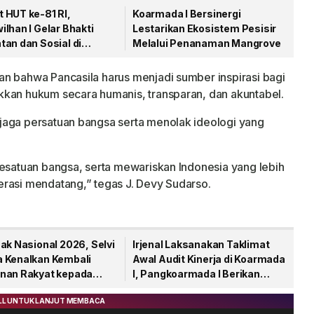
 HUT ke-81 RI,
Koarmada I Bersinergi
lhan I Gelar Bhakti
Lestarikan Ekosistem Pesisir
an dan Sosial di
Melalui Penanaman Mangrove
gpinang
n bahwa Pancasila harus menjadi sumber inspirasi bagi
kkan hukum secara humanis, transparan, dan akuntabel.
jaga persatuan bangsa serta menolak ideologi yang
kesatuan bangsa, serta mewariskan Indonesia yang lebih
rasi mendatang,” tegas J. Devy Sudarso.
ak Nasional 2026, Selvi
Irjenal Laksanakan Taklimat
 Kenalkan Kembali
Awal Audit Kinerja di Koarmada
nan Rakyat kepada
I, Pangkoarmada I Berikan
Pendampingan