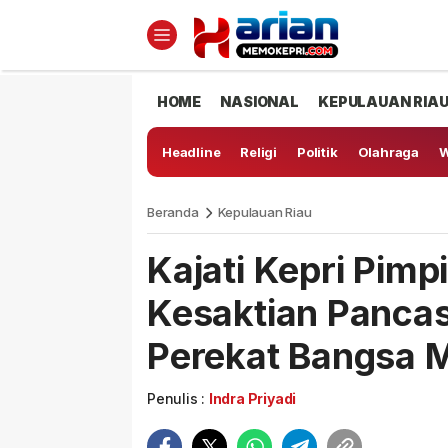
HOME
NASIONAL
KEPULAUAN RIA
Headline
Religi
Politik
Olahraga
W
Beranda
Kepulauan Riau
Kajati Kepri Pimp
Kesaktian Pancas
Perekat Bangsa M
Penulis :
Indra Priyadi