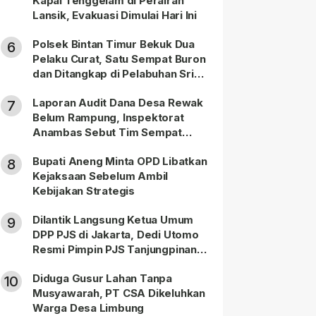
Kapal Tenggelam di Perairan
Lansik, Evakuasi Dimulai Hari Ini
Polsek Bintan Timur Bekuk Dua
6
Pelaku Curat, Satu Sempat Buron
dan Ditangkap di Pelabuhan Sri
Bintan Pura
Laporan Audit Dana Desa Rewak
7
Belum Rampung, Inspektorat
Anambas Sebut Tim Sempat
Terbagi Tangani Kasus Lain
Bupati Aneng Minta OPD Libatkan
8
Kejaksaan Sebelum Ambil
Kebijakan Strategis
Dilantik Langsung Ketua Umum
9
DPP PJS di Jakarta, Dedi Utomo
Resmi Pimpin PJS Tanjungpinang-
Bintan
Diduga Gusur Lahan Tanpa
10
Musyawarah, PT CSA Dikeluhkan
Warga Desa Limbung