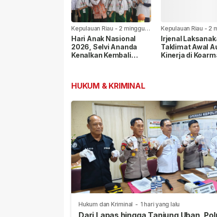
Kepulauan Riau
-
2 minggu
Kepulauan Riau
-
2 
yang lalu
yang lalu
Hari Anak Nasional
Irjenal Laksana
2026, Selvi Ananda
Taklimat Awal A
Kenalkan Kembali
Kinerja di Koarm
Permainan Rakyat
Pangkoarmada I
kepada Anak
Berikan Pendam
HUKUM & KRIMINAL
Hukum dan Kriminal
-
1 hari yang lalu
Dari Lapas hingga Tanjung Uban, Pol