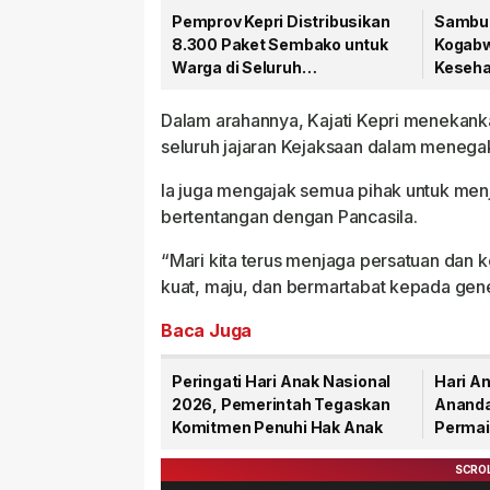
Pemprov Kepri Distribusikan
Sambut
8.300 Paket Sembako untuk
Kogabwi
Warga di Seluruh
Kesehat
Kabupaten/Kota
Tanjun
Dalam arahannya, Kajati Kepri menekanka
seluruh jajaran Kejaksaan dalam menega
Ia juga mengajak semua pihak untuk men
bertentangan dengan Pancasila.
“Mari kita terus menjaga persatuan dan 
kuat, maju, dan bermartabat kepada gene
Baca Juga
Peringati Hari Anak Nasional
Hari An
2026, Pemerintah Tegaskan
Ananda
Komitmen Penuhi Hak Anak
Permai
Anak