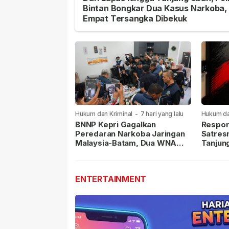
Bintan Bongkar Dua Kasus Narkoba,
Empat Tersangka Dibekuk
Hukum dan Kriminal
-
7 hari yang lalu
Hukum da
lalu
BNNP Kepri Gagalkan
Respon
Peredaran Narkoba Jaringan
Satres
Malaysia-Batam, Dua WNA
Tanjun
Masih Diburu
Sabu D
Dilapor
ENTERTAINMENT