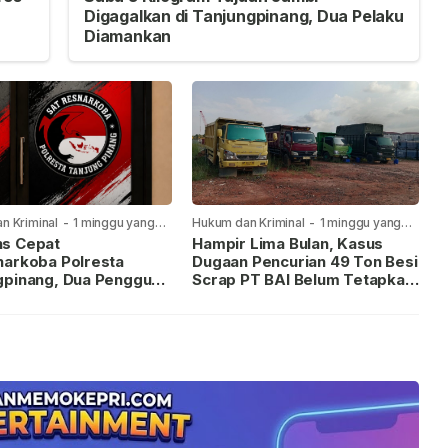
Digagalkan di Tanjungpinang, Dua Pelaku
Diamankan
n Kriminal
-
1 minggu yang
Hukum dan Kriminal
-
1 minggu yang
lalu
s Cepat
Hampir Lima Bulan, Kasus
narkoba Polresta
Dugaan Pencurian 49 Ton Besi
gpinang, Dua Pengguna
Scrap PT BAI Belum Tetapkan
iamankan Usai
Tersangka
kan ke Call Center 110