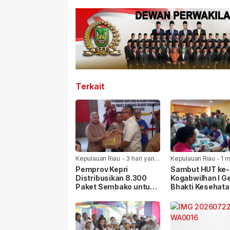
Terkait
Kepulauan Riau
-
3 hari yang
Kepulauan Riau
-
1 
lalu
yang lalu
Pemprov Kepri
Sambut HUT ke-8
Distribusikan 8.300
Kogabwilhan I Ge
Paket Sembako untuk
Bhakti Kesehata
Warga di Seluruh
Sosial di
Kabupaten/Kota
Tanjungpinang