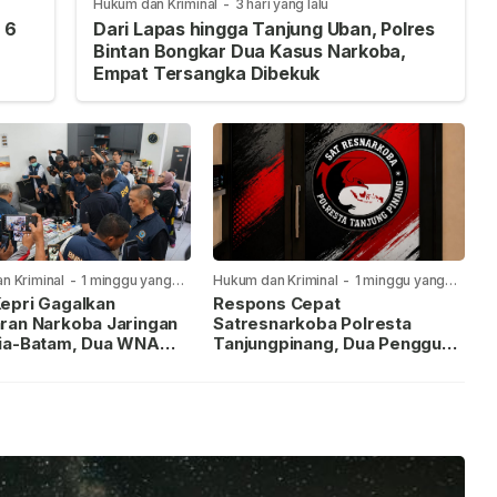
Hukum dan Kriminal
-
3 hari yang lalu
 6
Dari Lapas hingga Tanjung Uban, Polres
Bintan Bongkar Dua Kasus Narkoba,
Empat Tersangka Dibekuk
n Kriminal
-
1 minggu yang
Hukum dan Kriminal
-
1 minggu yang
lalu
epri Gagalkan
Respons Cepat
ran Narkoba Jaringan
Satresnarkoba Polresta
ia-Batam, Dua WNA
Tanjungpinang, Dua Pengguna
Diburu
Sabu Diamankan Usai
Dilaporkan ke Call Center 110