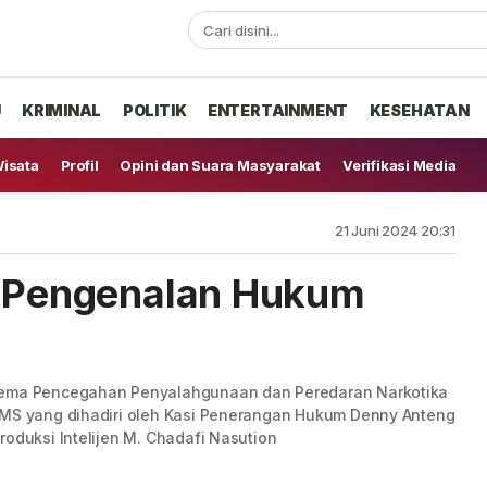
U
KRIMINAL
POLITIK
ENTERTAINMENT
KESEHATAN
isata
Profil
Opini dan Suara Masyarakat
Verifikasi Media
21 Juni 2024 20:31
, Pengenalan Hukum
 tema Pencegahan Penyalahgunaan dan Peredaran Narkotika
JMS yang dihadiri oleh Kasi Penerangan Hukum Denny Anteng
roduksi Intelijen M. Chadafi Nasution