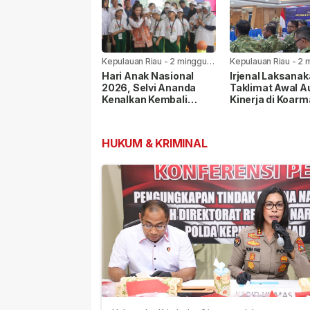
Kepulauan Riau
-
2 minggu
Kepulauan Riau
-
2 
yang lalu
yang lalu
Hari Anak Nasional
Irjenal Laksana
2026, Selvi Ananda
Taklimat Awal A
Kenalkan Kembali
Kinerja di Koarm
Permainan Rakyat
Pangkoarmada I
kepada Anak
Berikan Pendam
HUKUM & KRIMINAL