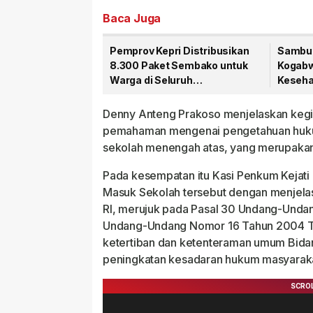
Baca Juga
Pemprov Kepri Distribusikan
Sambut
8.300 Paket Sembako untuk
Kogabwi
Warga di Seluruh
Kesehat
Kabupaten/Kota
Tanjun
Denny Anteng Prakoso menjelaskan kegi
pemahaman mengenai pengetahuan hukum 
sekolah menengah atas, yang merupakan
Pada kesempatan itu Kasi Penkum Kejat
Masuk Sekolah tersebut dengan menjela
RI, merujuk pada Pasal 30 Undang-Unda
Undang-Undang Nomor 16 Tahun 2004 Te
ketertiban dan ketenteraman umum Bidan
peningkatan kesadaran hukum masyaraka