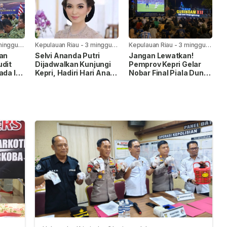
minggu
Kepulauan Riau
-
3 minggu
Kepulauan Riau
-
3 minggu
yang lalu
yang lalu
kan
Selvi Ananda Putri
Jangan Lewatkan!
udit
Dijadwalkan Kunjungi
Pemprov Kepri Gelar
ada I,
Kepri, Hadiri Hari Anak
Nobar Final Piala Dunia
Nasional 2026
FIFA 2026 di Taman
pingan
Gurindam