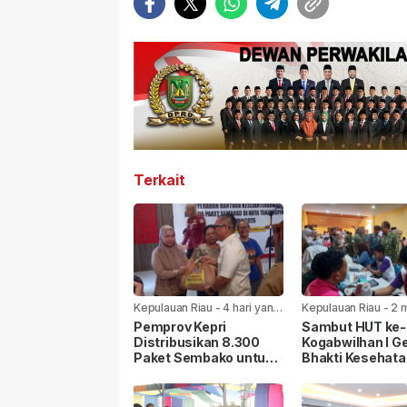
Terkait
Kepulauan Riau
-
4 hari yang
Kepulauan Riau
-
2 
lalu
yang lalu
Pemprov Kepri
Sambut HUT ke-8
Distribusikan 8.300
Kogabwilhan I Ge
Paket Sembako untuk
Bhakti Kesehata
Warga di Seluruh
Sosial di
Kabupaten/Kota
Tanjungpinang