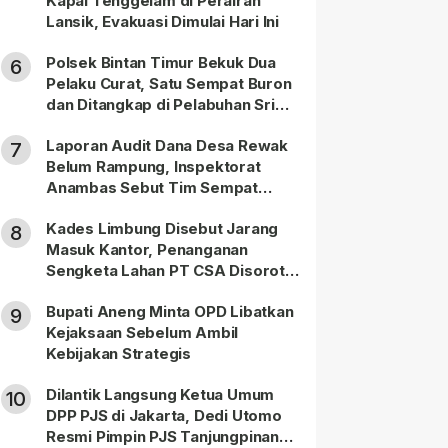
Kapal Tenggelam di Perairan
Lansik, Evakuasi Dimulai Hari Ini
Polsek Bintan Timur Bekuk Dua
6
Pelaku Curat, Satu Sempat Buron
dan Ditangkap di Pelabuhan Sri
Bintan Pura
Laporan Audit Dana Desa Rewak
7
Belum Rampung, Inspektorat
Anambas Sebut Tim Sempat
Terbagi Tangani Kasus Lain
Kades Limbung Disebut Jarang
8
Masuk Kantor, Penanganan
Sengketa Lahan PT CSA Disorot
Warga
Bupati Aneng Minta OPD Libatkan
9
Kejaksaan Sebelum Ambil
Kebijakan Strategis
Dilantik Langsung Ketua Umum
10
DPP PJS di Jakarta, Dedi Utomo
Resmi Pimpin PJS Tanjungpinang-