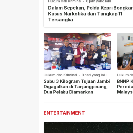
Hukum dan Kriminal
-
6 jam yang lalu
Dalam Sepekan, Polda Kepri Bongkar
Kasus Narkotika dan Tangkap 11
Tersangka
Hukum dan Kriminal
-
3 hari yang lalu
Hukum da
lalu
Sabu 3 Kilogram Tujuan Jambi
BNNP K
Digagalkan di Tanjungpinang,
Pereda
Dua Pelaku Diamankan
Malays
Masih 
ENTERTAINMENT