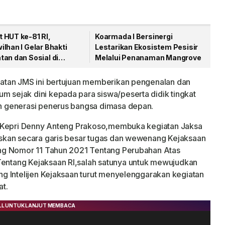
 HUT ke-81 RI,
Koarmada I Bersinergi
lhan I Gelar Bhakti
Lestarikan Ekosistem Pesisir
an dan Sosial di
Melalui Penanaman Mangrove
gpinang
atan JMS ini bertujuan memberikan pengenalan dan
sejak dini kepada para siswa/peserta didik tingkat
 generasi penerus bangsa dimasa depan.
i Kepri Denny Anteng Prakoso,membuka kegiatan Jaksa
skan secara garis besar tugas dan wewenang Kejaksaan
ng Nomor 11 Tahun 2021 Tentang Perubahan Atas
ntang Kejaksaan RI,salah satunya untuk mewujudkan
g Intelijen Kejaksaan turut menyelenggarakan kegiatan
t.