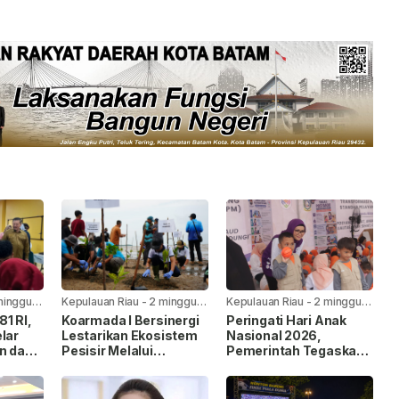
minggu
Kepulauan Riau
-
2 minggu
Kepulauan Riau
-
2 minggu
yang lalu
yang lalu
1 RI,
Koarmada I Bersinergi
Peringati Hari Anak
lar
Lestarikan Ekosistem
Nasional 2026,
n dan
Pesisir Melalui
Pemerintah Tegaskan
Penanaman Mangrove
Komitmen Penuhi Hak
Anak