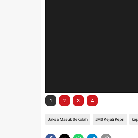
1
2
3
4
Jaksa Masuk Sekolah
JMS Kejati Kepri
kej