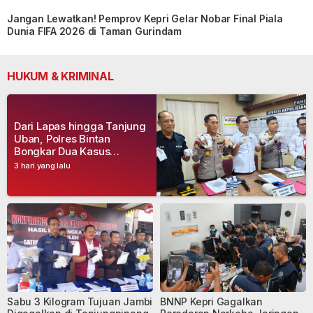
Jangan Lewatkan! Pemprov Kepri Gelar Nobar Final Piala
Dunia FIFA 2026 di Taman Gurindam
HUKUM & KRIMINAL
Dari Lapas hingga Tanjung
Uban, Polres Bintan
Bongkar Dua Kasus
Narkoba, Empat Tersangka
3 hari yang lalu
Dibekuk
Sabu 3 Kilogram Tujuan Jambi
BNNP Kepri Gagalkan