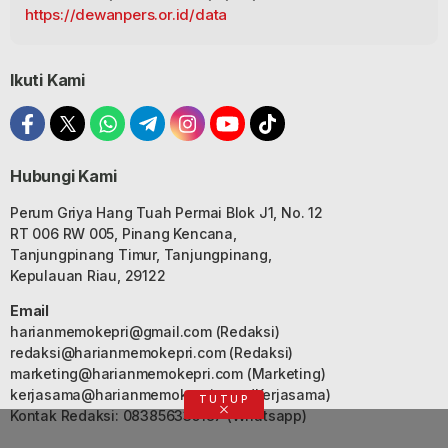
https://dewanpers.or.id/data
Ikuti Kami
Hubungi Kami
Perum Griya Hang Tuah Permai Blok J1, No. 12
RT 006 RW 005, Pinang Kencana,
Tanjungpinang Timur, Tanjungpinang,
Kepulauan Riau, 29122
Email
harianmemokepri@gmail.com
(Redaksi)
redaksi@harianmemokepri.com
(Redaksi)
marketing@harianmemokepri.com
(Marketing)
kerjasama@harianmemokepri.com
(Kerjasama)
TUTUP
Kontak Redaksi: 083856335187 (Whatsapp)