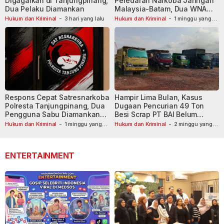
Digagalkan di Tanjungpinang,
Peredaran Narkoba Jaringan
Dua Pelaku Diamankan
Malaysia-Batam, Dua WNA
Masih Diburu
Hukum dan Kriminal
-
3 hari yang lalu
Hukum dan Kriminal
-
1 minggu yang
lalu
Respons Cepat Satresnarkoba
Hampir Lima Bulan, Kasus
Polresta Tanjungpinang, Dua
Dugaan Pencurian 49 Ton
Pengguna Sabu Diamankan
Besi Scrap PT BAI Belum
Usai Dilaporkan ke Call Center
Tetapkan Tersangka
Hukum dan Kriminal
-
1 minggu yang
Hukum dan Kriminal
-
2 minggu yang
lalu
110
lalu
ENTERTAINMENT