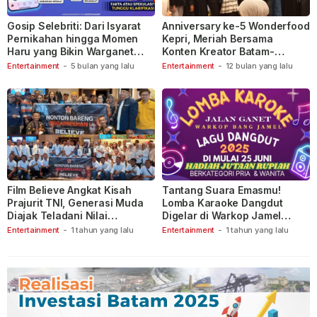
Gosip Selebriti: Dari Isyarat
Anniversary ke-5 Wonderfood
Pernikahan hingga Momen
Kepri, Meriah Bersama
Haru yang Bikin Warganet
Konten Kreator Batam-
Berspekulasi
Tanjungpinang
Entertainment
-
5 bulan yang lalu
Entertainment
-
12 bulan yang lalu
Film Believe Angkat Kisah
Tantang Suara Emasmu!
Prajurit TNI, Generasi Muda
Lomba Karaoke Dangdut
Diajak Teladani Nilai
Digelar di Warkop Jamel
Keberanian
Ganet
Entertainment
-
1 tahun yang lalu
Entertainment
-
1 tahun yang lalu