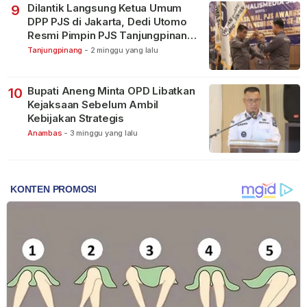
Dilantik Langsung Ketua Umum
9
DPP PJS di Jakarta, Dedi Utomo
Resmi Pimpin PJS Tanjungpinang-
Bintan
Tanjungpinang
-
2 minggu yang lalu
Bupati Aneng Minta OPD Libatkan
10
Kejaksaan Sebelum Ambil
Kebijakan Strategis
Anambas
-
3 minggu yang lalu