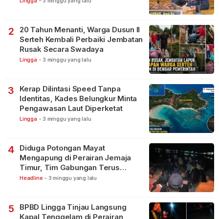
Lingga
-
3 minggu yang lalu
20 Tahun Menanti, Warga Dusun II
2
Serteh Kembali Perbaiki Jembatan
Rusak Secara Swadaya
Lingga
-
3 minggu yang lalu
Kerap Dilintasi Speed Tanpa
3
Identitas, Kades Belungkur Minta
Pengawasan Laut Diperketat
Lingga
-
3 minggu yang lalu
Diduga Potongan Mayat
4
Mengapung di Perairan Jemaja
Timur, Tim Gabungan Terus
Lakukan Pencarian
Headline
-
3 minggu yang lalu
BPBD Lingga Tinjau Langsung
5
Kapal Tenggelam di Perairan