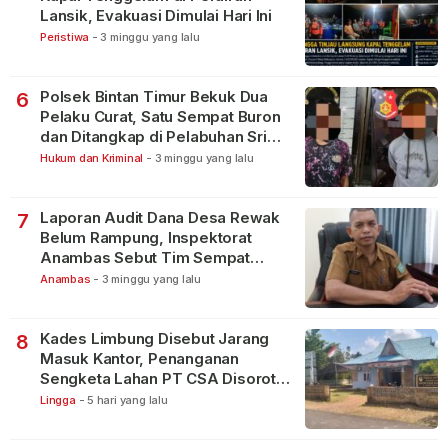
Lansik, Evakuasi Dimulai Hari Ini
Peristiwa
-
3 minggu yang lalu
Polsek Bintan Timur Bekuk Dua
6
Pelaku Curat, Satu Sempat Buron
dan Ditangkap di Pelabuhan Sri
Bintan Pura
Hukum dan Kriminal
-
3 minggu yang lalu
Laporan Audit Dana Desa Rewak
7
Belum Rampung, Inspektorat
Anambas Sebut Tim Sempat
Terbagi Tangani Kasus Lain
Anambas
-
3 minggu yang lalu
Kades Limbung Disebut Jarang
8
Masuk Kantor, Penanganan
Sengketa Lahan PT CSA Disorot
Warga
Lingga
-
5 hari yang lalu