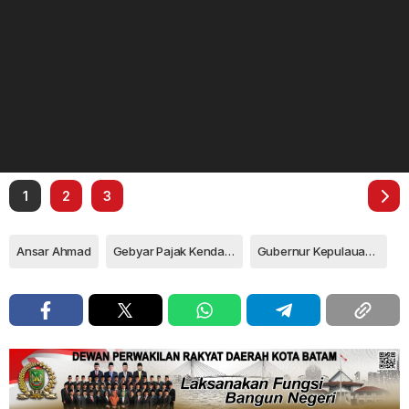
1
2
3
Ansar Ahmad
Gebyar Pajak Kendaraan Bermotor 2025
Gubernur Kepulauan Riau