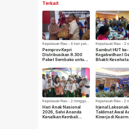
Terkait
Kepulauan Riau
-
4 hari yang
Kepulauan Riau
-
2 
lalu
yang lalu
Pemprov Kepri
Sambut HUT ke-8
Distribusikan 8.300
Kogabwilhan I Ge
Paket Sembako untuk
Bhakti Kesehata
Warga di Seluruh
Sosial di
Kabupaten/Kota
Tanjungpinang
Kepulauan Riau
-
2 minggu
Kepulauan Riau
-
2 
yang lalu
yang lalu
Hari Anak Nasional
Irjenal Laksana
2026, Selvi Ananda
Taklimat Awal A
Kenalkan Kembali
Kinerja di Koarm
Permainan Rakyat
Pangkoarmada I
kepada Anak
Berikan Pendam