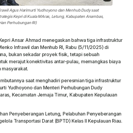
awil Agus Harimurti Yudhoyono dan Menhub Dudy saat
trategis Kepri di Kuala MAras, Letung, Kabupaten Anambas,
ian Perhubungan RI)
Kepri Ansar Ahmad menegaskan bahwa tiga infrastruktur
enko Infrawil dan Menhub RI, Rabu (5/11/2025) di
, bukan sekadar proyek fisik, tetapi sebuah
tuk merajut konektivitas antar-pulau, memangkas biaya
n masyarakat.
mbutannya saat menghadiri peresmian tiga infrastruktur
imurti Yudhoyono dan Menteri Perhubungan Dudy
Maras, Kecamatan Jemaja Timur, Kabupaten Kepulauan
abuhan Penyeberangan Letung, Pelabuhan Penyeberangan
lola Transportasi Darat (BPTD) Kelas II Kepulauan Riau.