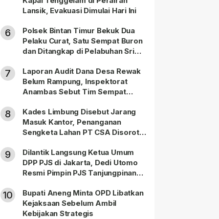
Kapal Tenggelam di Perairan
Lansik, Evakuasi Dimulai Hari Ini
Polsek Bintan Timur Bekuk Dua
6
Pelaku Curat, Satu Sempat Buron
dan Ditangkap di Pelabuhan Sri
Bintan Pura
Laporan Audit Dana Desa Rewak
7
Belum Rampung, Inspektorat
Anambas Sebut Tim Sempat
Terbagi Tangani Kasus Lain
Kades Limbung Disebut Jarang
8
Masuk Kantor, Penanganan
Sengketa Lahan PT CSA Disorot
Warga
Dilantik Langsung Ketua Umum
9
DPP PJS di Jakarta, Dedi Utomo
Resmi Pimpin PJS Tanjungpinang-
Bintan
Bupati Aneng Minta OPD Libatkan
10
Kejaksaan Sebelum Ambil
Kebijakan Strategis