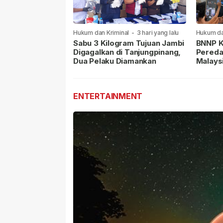
Hukum dan Kriminal
-
3 hari yang lalu
Hukum da
lalu
Sabu 3 Kilogram Tujuan Jambi
BNNP K
Digagalkan di Tanjungpinang,
Pereda
Dua Pelaku Diamankan
Malays
Masih 
ENTERTAINMENT