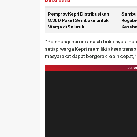
Pemprov Kepri Distribusikan
Sambut
8.300 Paket Sembako untuk
Kogabwi
Warga di Seluruh
Kesehat
Kabupaten/Kota
Tanjun
“Pembangunan ini adalah bukti nyata bahw
setiap warga Kepri memiliki akses transp
masyarakat dapat bergerak lebih cepat,”