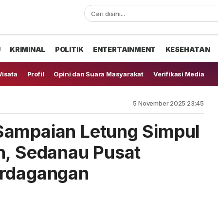
U
KRIMINAL
POLITIK
ENTERTAINMENT
KESEHATAN
isata
Profil
Opini dan Suara Masyarakat
Verifikasi Media
5 November 2025 23:45
Sampaian Letung Simpul
n, Sedanau Pusat
erdagangan