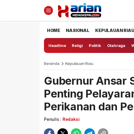
HOME
NASIONAL
KEPULAUAN RIA
Headline
Religi
Politik
Olahraga
W
Beranda
Kepulauan Riau
Gubernur Ansar 
Penting Pelayara
Perikanan dan P
Penulis :
Redaksi