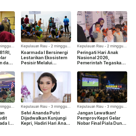
minggu
Kepulauan Riau
-
2 minggu
Kepulauan Riau
-
2 minggu
yang lalu
yang lalu
1 RI,
Koarmada I Bersinergi
Peringati Hari Anak
lar
Lestarikan Ekosistem
Nasional 2026,
n dan
Pesisir Melalui
Pemerintah Tegaskan
Penanaman Mangrove
Komitmen Penuhi Hak
Anak
minggu
Kepulauan Riau
-
3 minggu
Kepulauan Riau
-
3 minggu
yang lalu
yang lalu
kan
Selvi Ananda Putri
Jangan Lewatkan!
udit
Dijadwalkan Kunjungi
Pemprov Kepri Gelar
ada I,
Kepri, Hadiri Hari Anak
Nobar Final Piala Dunia
Nasional 2026
FIFA 2026 di Taman
pingan
Gurindam