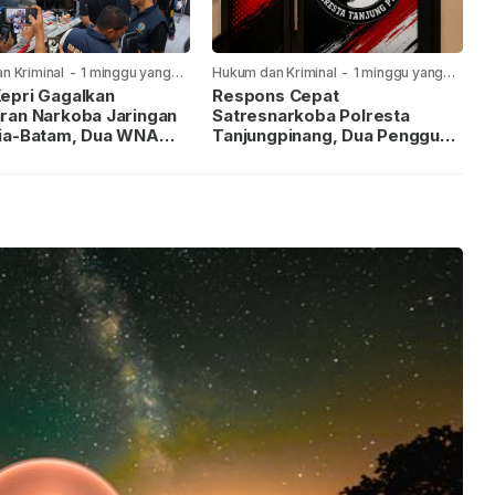
n Kriminal
-
1 minggu yang
Hukum dan Kriminal
-
1 minggu yang
lalu
epri Gagalkan
Respons Cepat
ran Narkoba Jaringan
Satresnarkoba Polresta
ia-Batam, Dua WNA
Tanjungpinang, Dua Pengguna
Diburu
Sabu Diamankan Usai
Dilaporkan ke Call Center 110