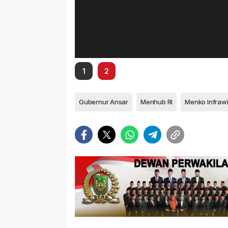
1
2
Gubernur Ansar
Menhub RI
Menko Infrawi